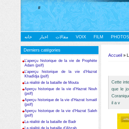
#
خانه
اخبار
مقالات
VOIX
FILM
PHOTO
Vous êtes ici
Derniers catégories
Accueil
» Le
L’aperçu historique de la vie de Prophète
Adam (pslf)
L’aperçu historique de la vie d’Hazrat
Khadîdja (pslf)
Cette in
La réalité de la bataille de Mouta
que le jo
Aperçu historique de la vie d’Hazrat Nouh
(pslf)
Coranique
Aperçu historique de la vie d’Hazrat Ismaël
il a v
(pslf)
Aperçu historique de la vie d’Hazrat Saleh
(pslf)
La réalité de la bataille de Badr
La réalité de la bataille d’Ahzab