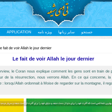
S
APPLICATION
ویژه نامه
سایر زبانها
جستجو
 fait de voir Allah le jour dernier
Le fait de voir Allah le jour dernier
terview, le Coran nous explique comment les gens sont en train de 
ur de la résurrection, nous verrons Allah. En ce qui concerne, la 
 : lorsqu’Allah ordonnait à Moise de regarder sur la montagne, il reg