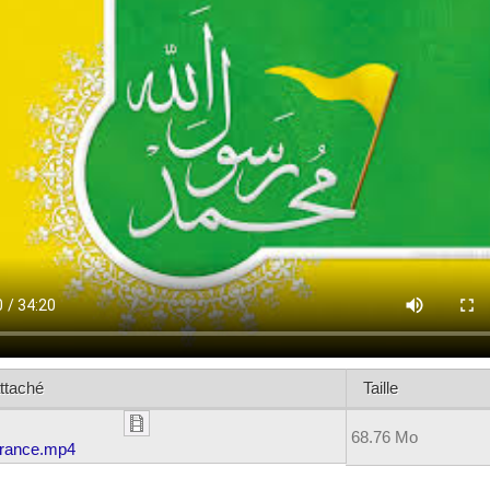
attaché
Taille
68.76 Mo
arance.mp4