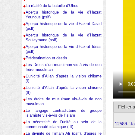
La réalité de la bataille d’Ohod
Aperçu historique de la vie d’Hazrat
Younous (pslf)
Aperçu historique de la vie d’Hazrat David
(pslf)
Aperçu historique de la vie d’Hazrat
Souleymane (pslf)
Aperçu historique de la vie d’Hazrat Idriss
(pslf)
Prédestination et destin
Les Droits d’un musulman vis-à-vis de son
frère musulman
L’unicité d’Allah d’après la vision chiisme
(I)
L’unicité d’Allah d’après la vision chiisme
(II)
Les droits de musulman vis-à-vis de non
musulman
Fichier 
Le langage contradictoire de groupe
islamiste vis-à-vis de l’islam
La nécessité de l’unité au sein de la
12589-f-f
communauté islamique (III)
La divinité de l’imam Ali (pslf), d’après le