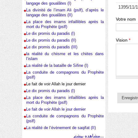
langage des goualâtes (I)
1395/11/
La divinité de l’imam Ali (pslf), d’après le
langage des goualâtes (II)
Votre nom
La place des imams infaillibles après la
mort du Prophète (pslf)
Le dix promis du paradis (I)
Vision
*
Le dix promis du paradis (II)
Le dix promis du paradis (III)
la réalité du chiisme et les chiites dans
l’islam
La réalité de la bataille de Sifine (I)
La conduite de compagnons du Prophète
(pslf)
Le fait de voir Allah le jour dernier
Le dix promis du paradis (I)
La place des imams infaillibles après la
mort du Prophète (pslf)
Le fait de voir Allah le jour dernier
La conduite de compagnons du Prophète
(pslf)
La réalité de l’évènement de saqifat (II)
مشاهده بیشتر...