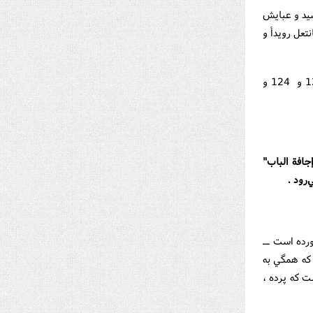
يد و عبايش
عل رويدأ و
(تاريخ المدينة لابن شبة ـ ج 1 ـ ص 88 و 89 و في هامشه عن عمدة الاخبار ـ ص 123 و 124 و
جافة الباب"
رود .
ذکور آورده است ــ
 که همگي به
ت که پرده ،