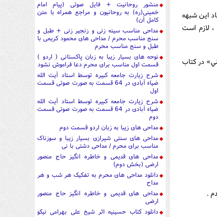
منشور روحانیت + فایل صوتی (پیام امام
خمینی(ره) به روحانیون و مراجع همراه با متن
اد اين شبهه
کامل آن)
، لازم است
مداحی مناسب سینه زنی و زنجیر زنی + طبل و
سنج مناسب محرم / مداحی های محمود کریمی با
طبل و سنج مناسب محرم
نوحه های بسیار زیبا به زبان پاکستانی ( اردو )
لي» در کتاب
قسمت اول مناسب برای محرم دعا فراموش نشود
شرح زیارت جامعه کبیره توسط استاد آیت الله
ضیاء آبادی در 64 قسمت به صورت صوتی قسمت
اول
شرح زیارت جامعه کبیره توسط استاد آیت الله
ضیاء آبادی در 64 قسمت به صورت صوتی قسمت
دوم
مداحی های زیبا به زبان اردو قسمت دوم
مداحی های سنتی شیرازی بسیار زیبا و سوزناک
مناسب برای محرم / مداحی دشتی با نی
مداحی های قدیمی و خاطره انگیز حاج منصور
ارضی (بخش دوم)
دانلود مداحی های محرم به تفکیک هر شب و هر
مداح
مداحی های قدیمی و خاطره انگیز حاج منصور
ارضی
دانلود کتاب حسینیه اثر شیخ علی بهرامی نیکو