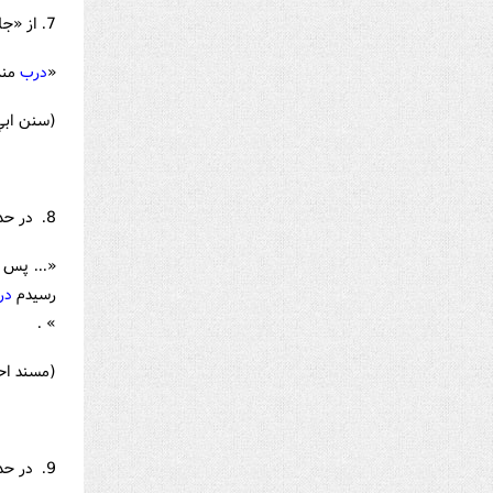
7. از «جابر» و «ابوهريره» نقل است که پيامبر (ص) فرمود:
«
درب
منز
(سنن ابي داود ـ ج2 ـ ص339 و مسند احمد
8. در حديث اسلام آوردن «مادر ابوهريره» و دعا کردن رسول‌لله (ص) براي او ، ابوهريره مي‌گويد:
«... پس د
رسيدم
در
» .
(مسند احمد ـ 
9. در حديثي از عائشه است که: