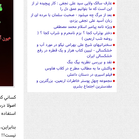
عارف سالک ولایی سید علی نجفی : کار پیچیده تر از
این است که ما بتوانیم عمق دل را
بعد از مرگ چه میشود - صحبت سلمان با مرده ای از
زبان آسید علی نجفی یزدی
ویژه نامه پیامبر اسلام محمد مصطفی
دختر بوتراب کجا ؟ بزم نامحرم و شراب کجا ؟ (
روضه شب اربعین )
سخنرانیهای شیخ علی بهرامی نیکو در مورد آب و
خشکسالی - تببین کتاب هزار و یک قطره در رفع
خشکسالی ایران
نقد و بررسی نظریه بیگ بنگ
واکنش ما به مطالب مطرح در کلاب هاوس
فیلم اسیری در دستان داعش
مجموعه چهل پوستر خاطرات اربعین، بزرگترین و
مقدسترین اجتماع بشری
کساني که 
اصولا درب
استفاده م
بنابراين
نيست!!