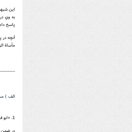
اين شبهه
به وي در
پاسخ داد
آنچه در 
مأساة الزهرا (ع) ــ چاپ 7
-----------
الف ) مس
1. «ابو فديک» مي گويد : از «محمدبن هلال» درباره مختصات اتاق و حجره عايشه پرسيدم .
در ضمن 