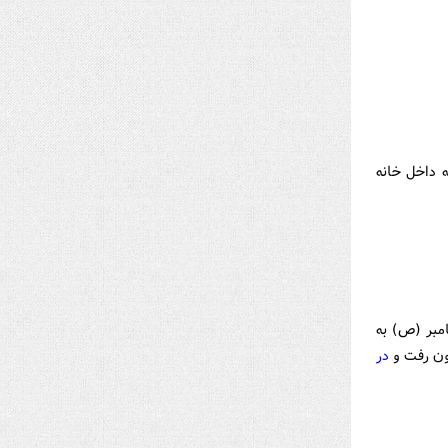
 داخل خانه
مبر (ص) به
رون رفت و
در