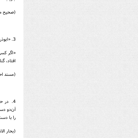
(صحيح مسلم ــ ج7، ص 118و 
3. «ابوذر» از پيامبر نقل مي کند که فرمود :
«اگر کسي
افتاد، گن
(مسند احمد ــ
4. در ح
آن‌دو دست
را با دست
(بحار الانوار ـ ج4 ـ ص122 و 142