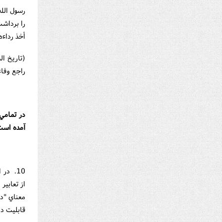
رسول الل
را بردا
أخذ رداءه
راجع وفاء الوفاء ـ ج 
در تمامي 
آمده است 
از تعابي
معناي "در
قابليت دق