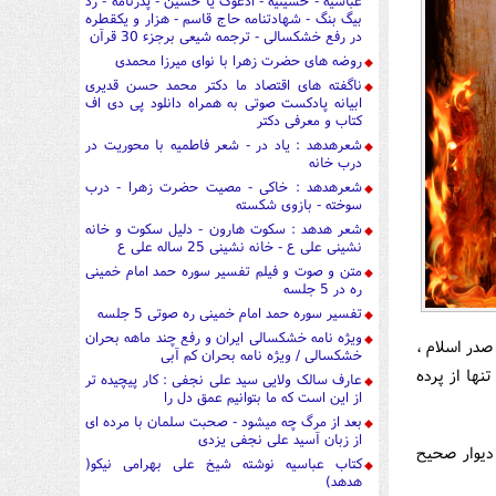
عباسیه - حسینیه - ادعوک یا حسین - پدرنامه - رد
بیگ بنگ - شهادتنامه حاج قاسم - هزار و یکقطره
در رفع خشکسالی - ترجمه شیعی برجزء 30 قرآن
روضه های حضرت زهرا با نوای میرزا محمدی
ناگفته های اقتصاد ما دکتر محمد حسن قدیری
ابیانه پادکست صوتی به همراه دانلود پی دی اف
کتاب و معرفی دکتر
شعرهدهد : یاد در - شعر فاطمیه با محوریت در
درب خانه
شعرهدهد : خاکی - مصیت حضرت زهرا - درب
سوخته - بازوی شکسته
شعر هدهد : سکوت هارون - دلیل سکوت و خانه
نشینی علی ع - خانه نشینی 25 ساله علی ع
متن و صوت و فیلم تفسیر سوره حمد امام خمینی
ره در 5 جلسه
تفسیر سوره حمد امام خمینی ره صوتی 5 جلسه
ویژه نامه خشکسالی ایران و رفع چند ماهه بحران
صدر اسلام ،
خشکسالی / ویژه نامه بحران کم آبی
نها از پرده
عارف سالک ولایی سید علی نجفی : کار پیچیده تر
از این است که ما بتوانیم عمق دل را
بعد از مرگ چه میشود - صحبت سلمان با مرده ای
از زبان آسید علی نجفی یزدی
ديوار صحيح
کتاب عباسیه نوشته شیخ علی بهرامی نیکو(
هدهد)