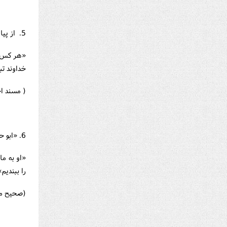
5. از پيامبر (ص) نقل شده است که فرمود:
«هر کس م
خداوند ت
( مسند احمد ـ 
6. «ابو حميد» از پيامبر (ص) نقل مي‌کند که:
«او به ما
را ببنديم»
(صحيح مسلم ـ 