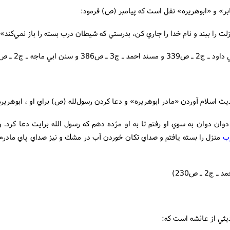
لت را ببند و نام خدا را جاري کن، بدرستي که شيطان درب بسته را باز نمي‌کند».
 ـ ج3 ـ ص386 و سنن ابي ماجه ـ ج2 ـ ص1129 )
وان دوان به سوي او رفتم تا به او مژده دهم که رسول الله برايت دعا کرد. و
ب
منزل را بسته يافتم و صداي تكان خوردن آب در مشك و نيز صداي پاي مادرم ر
ج2 ـ ص230)