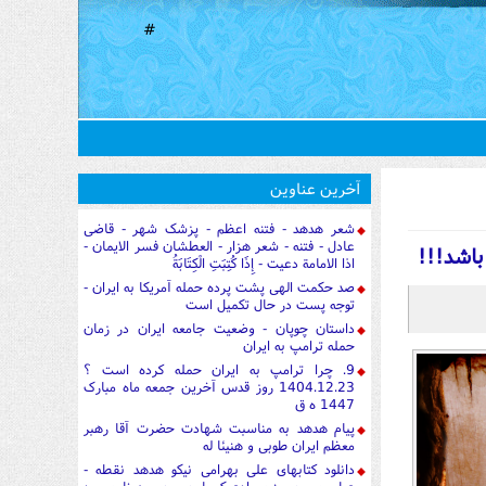
#
آخرین عناوین
شعر هدهد - فتنه اعظم - پزشک شهر - قاضی
عادل - فتنه - شعر هزار - العطشان فسر الایمان -
اشد!!!
اذا الامامة دعیت - إِذَا كُتِبَتِ الْكِتَابَةُ
صد حکمت الهی پشت پرده حمله آمریکا به ایران -
توجه پست در حال تکمیل است
داستان چوپان - وضعیت جامعه ایران در زمان
حمله ترامپ به ایران
9. چرا ترامپ به ایران حمله کرده است ؟
1404.12.23 روز قدس آخرین جمعه ماه مبارک
1447 ه ق
پیام هدهد به مناسبت شهادت حضرت آقا رهبر
معظم ایران طوبی و هنیئا له
دانلود کتابهای علی بهرامی نیکو هدهد نقطه -