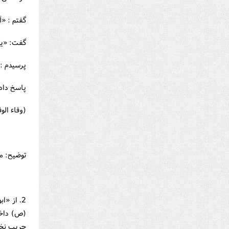
گفتم : «
گفت: «ي
پرسيدم :
پاسخ داد
(وفاء الوفاء ــ ج2، ص
توضيح: مص
2. از «ا
(ص) داخل
جريب نخل