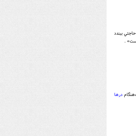
حاجتي ببندد
ست» .
‌هنگام
درها