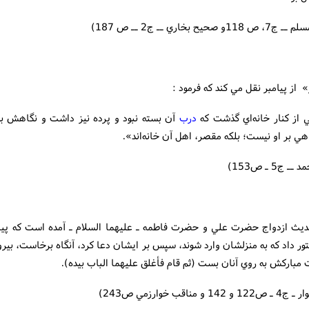
صحيح بخاري ــ ج2 ــ ص 187)
 از كنار خانه‌اي گذشت که
درب
آن بسته نبود و پرده نيز داشت و نگاهش به
اهي بر او نيست؛ بلکه مقصر، اهل آن خانه‌اند».
 ج5 ـ ص153)
ديث ازدواج حضرت علي و حضرت فاطمه ـ عليهما السلام ـ آمده است که پيا
ور داد که به منزلشان وارد شوند، سپس بر ايشان دعا کرد، آنگاه برخاست، بي
 مباركش به روي آنان بست (ثم قام فأغلق عليهما الباب بيده).
 و مناقب خوارزمي ص243)