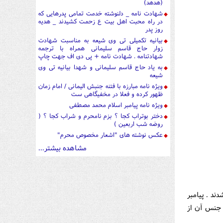
(هدهد)
شهادت نامه _ دلنوشته خدمت تمامی پدرهایی که
در راه محبت اهل بیت ع زحمت کشیدند _ هدیه
روز پدر
بیانیه تکمیلی تی وی شیعه به مناسبت شهادت
زوار حاج قاسم سلیمانی همراه با ترجمه
شهادتنامه . شهادت نامه + پی دی اف جهت چاپ
به یاد حاج قاسم سلیمانی و شهدا بیانیه تی وی
شیعه
ویژه نامه مبارزه با فتنه جنبش الیمانی / امام زمان
ظهور کرده و فعلا در مخفیگاهی ست
ویژه نامه پیامبر اسلام محمد مصطفی
دختر بوتراب کجا ؟ بزم نامحرم و شراب کجا ؟ (
روضه شب اربعین )
عکس نوشته های "اشعار مخصوص محرم"
مشاهده بیشتر...
دند . پيامبر
جنس آن از