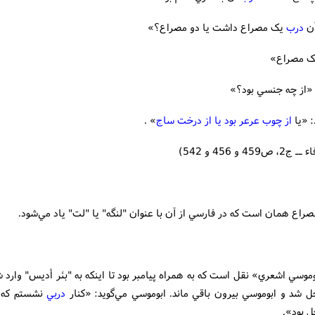
آن
درب
يک مصراع داشت يا دو مصراع؟»
ک مصراع»
 «از چه جنسي بود؟»
: «يا
از چوب عرعر بود يا از درخت ساج
» .
459 و 456 و 542)
راع همان است كه در فارسي از آن با عنوان "لنگه" يا "لت" ياد مي‌شود.
بوموسي اشعري» نقل است که به همراه پيامبر بود تا اينکه به "بئر أديس" وارد ش
 شد و ابوموسي بيرون باقي ماند. ابوموسي مي‌گويد: «کنار
دربي
نشستم که 
 بود».