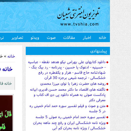
خانه
اخبار
مقالات
صوت
ویدئو
تصاویر
نرم
شما اینجا 
پیشنهادی
خانه
» خا
دانلود کتابهای علی بهرامی نیکو هدهد نقطه - عباسیه
- حسینیه - ادعوک یا حسین - پدرنامه - رد بیگ بنگ -
خانه 
شهادتنامه حاج قاسم - هزار و یکقطره در رفع
خشکسالی - ترجمه شیعی برجزء 30 قرآن
خانه ف
روضه های حضرت زهرا با نوای میرزا محمدی
ناگفته های اقتصاد ما دکتر محمد حسن قدیری ابیانه
پادکست صوتی به همراه دانلود پی دی اف کتاب و
معرفی دکتر
متن و صوت و فیلم تفسیر سوره حمد امام خمینی ره
در 5 جلسه
تفسیر سوره حمد امام خمینی ره صوتی 5 جلسه
ویژه نامه خشکسالی ایران و رفع چند ماهه بحران
خشکسالی / ویژه نامه بحران کم آبی