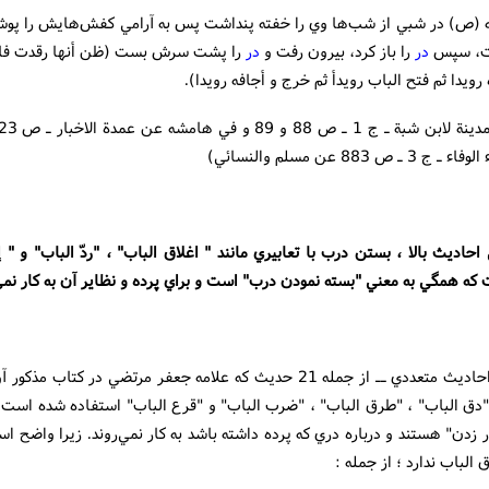
ه (ص) در شبي از شب‌ها وي را خفته پنداشت پس به آرامي كفش‌هايش را پوش
شت، سپس
در
را باز كرد، بيرون رفت و
در
را پشت سرش بست (ظن أنها رقدت فانت
 رويدا ثم فتح الباب رويدأ ثم خرج و أجافه رويدا).
3 ـ ص 883 عن مسلم والنسائي)
احاديث بالا ، بستن درب با تعابيري مانند " اغلاق الباب" ، "ردّ الباب" و " إ
که همگي به معني "بسته نمودن درب" است و براي پرده و نظاير آن به کار نمي‌
10. در احاديث متعددي ــ از جمله 21 حديث که علامه جعفر مرتضي در کتاب م
ر "دق الباب" ، "طرق الباب" ، "ضرب الباب" و "قرع الباب" استفاده شده است
 زدن" هستند و درباره دري كه پرده داشته باشد به كار نمي‌روند. زيرا واضح اس
 الباب ندارد ؛ از جمله :