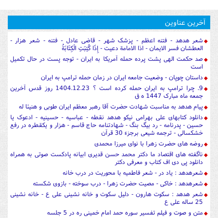
آخرین عناوین
شعر هدهد - فتنه اعظم - پزشک شهر - قاضی عادل - فتنه - شعر هزار -
العطشان فسر الایمان - اذا الامامة دعیت - إِذَا كُتِبَتِ الْكِتَابَةُ
صد حکمت الهی پشت پرده حمله آمریکا به ایران - توجه پست در حال تکمیل
است
داستان چوپان - وضعیت جامعه ایران در زمان حمله ترامپ به ایران
9. چرا ترامپ به ایران حمله کرده است ؟ 1404.12.23 روز قدس آخرین
جمعه ماه مبارک 1447 ه ق
پیام هدهد به مناسبت شهادت حضرت آقا رهبر معظم ایران طوبی و هنیئا له
دانلود کتابهای علی بهرامی نیکو هدهد نقطه - عباسیه - حسینیه - ادعوک یا
حسین - پدرنامه - رد بیگ بنگ - شهادتنامه حاج قاسم - هزار و یکقطره در رفع
خشکسالی - ترجمه شیعی برجزء 30 قرآن
روضه های حضرت زهرا با نوای میرزا محمدی
ناگفته های اقتصاد ما دکتر محمد حسن قدیری ابیانه پادکست صوتی به همراه
دانلود پی دی اف کتاب و معرفی دکتر
شعرهدهد : یاد در - شعر فاطمیه با محوریت در درب خانه
شعرهدهد : خاکی - مصیت حضرت زهرا - درب سوخته - بازوی شکسته
شعر هدهد : سکوت هارون - دلیل سکوت و خانه نشینی علی ع - خانه نشینی
25 ساله علی ع
متن و صوت و فیلم تفسیر سوره حمد امام خمینی ره در 5 جلسه