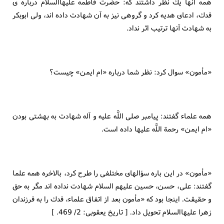
همه آنها يك نظر داشتند كه: حضرت فاطمه عليهاالسلام درباره ى
فدك، ادعاى هديه كرد و گروهى نيز به آن شهادت داده اند، ولى ابوبكر
به شهادت آنها ترتيب اثر نداد.
«مأمون» سوال كرد: نظر شما درباره «ام ايمن» چيست؟
همه علماء گفتند: پيامبر صلى اللَّه عليه و آله شهادت به بهشتى بودن
«ام ايمن» رحمة اللَّه عليها داده است.
«مأمون» در اين باره سؤالهاى مختلفى را طرح كرد، بالاخره همه علما
گفتند: على، حسن، حسين عليهم السلام شهادت نداده اند مگر به حق
و حقيقت. اينجا بود كه «مأمون بعد از اتفاق علماء، فدك را به فرزندان
زهرا عليهاالسلام تحويل داد. [ تاريخ يعقوبى: 2/ 469. ]