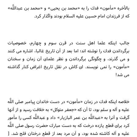
بالأخره «مأمون» فدك را به «محمد بن يحيى» و «محمد بن عبداللَّه»
كه از فرزندان امام حسين عليه السلام بودند واگذار كرد.
جالب اينكه علما اهل سنت در قرن سوم و چهارم، خصوصيات
برگرداندن فدك را نوشته اند؛ اما بعد از آن تاريخ غالبا، اشاره مى كنند
و مى گذرند، و چگونگى برگرداندن و نظر علماى آن زمان و سخنان
«مأمون» را نمى نويسند. اى كاش در نقل تاريخ اغراض كنار گذاشته
مى شد!
خلاصه اينكه فدك در زمان «مأمون» در دست خاندان پيامبر صلى اللَّه
عليه و آله و سلم بود، تا آن كه «جعفر متوكل» به خلافت رسيد و از آنها
گرفت و آنرا به «عبداللَّه بن عمر البازيار» داد و عبداللَّه كسى را مأمور
كرد براى قطع يازده درخت كه به دست مبارك حضرت رسول صلى اللَّه
عليه و آله كاشته شده بود، و آن مرد بعد از قطع درختان فلج شد. [