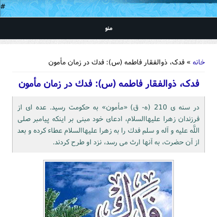
#
منو
شما اینجا هستید
خانه
» فدک، ذوالفقار فاطمه (س): فدك در زمان مأمون
فدک، ذوالفقار فاطمه (س): فدك در زمان مأمون
در سنه ى 210 (ه- ق) «مأمون» به حكومت رسيد. عده اى از
فرزندان زهرا عليهاالسلام، ادعاى خود مبنى بر اينكه پيامبر صلى
اللَّه عليه و آله و سلم فدك را به زهرا عليهاالسلام عطاء كرده و بعد
از آن حضرت، به آنها ارث مى رسد، نزد او طرح كردند.