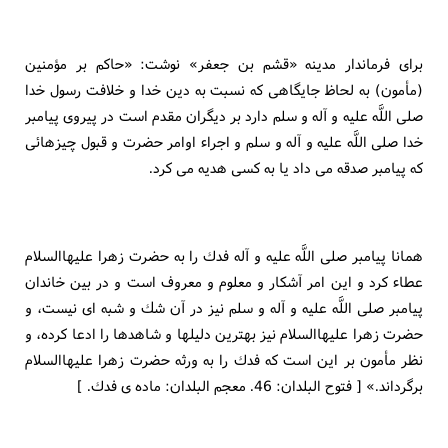
براى فرماندار مدينه «قشم بن جعفر» نوشت: «حاكم بر مؤمنين
(مأمون) به لحاظ جايگاهى كه نسبت به دين خدا و خلافت رسول خدا
صلى اللَّه عليه و آله و سلم دارد بر دیگران مقدم است در پيروى پيامبر
خدا صلى اللَّه عليه و آله و سلم و اجراء اوامر حضرت و قبول چيزهائى
كه پيامبر صدقه مى داد يا به كسى هديه مى كرد.
همانا پيامبر صلى اللَّه عليه و آله فدك را به حضرت زهرا عليهاالسلام
عطاء كرد و اين امر آشكار و معلوم و معروف است و در بين خاندان
پيامبر صلى اللَّه عليه و آله و سلم نيز در آن شك و شبه اى نيست، و
حضرت زهرا عليهاالسلام نيز بهترين دليلها و شاهدها را ادعا كرده، و
نظر مأمون بر اين است كه فدك را به ورثه حضرت زهرا عليهاالسلام
برگرداند.» [ فتوح البلدان: 46. معجم البلدان: ماده ى فدك. ]