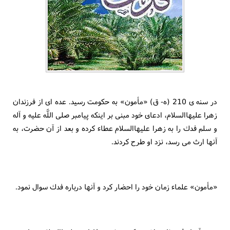
در سنه ى 210 (ه- ق) «مأمون» به حكومت رسيد. عده اى از فرزندان
زهرا عليهاالسلام، ادعاى خود مبنى بر اينكه پيامبر صلى اللَّه عليه و آله
و سلم فدك را به زهرا عليهاالسلام عطاء كرده و بعد از آن حضرت، به
آنها ارث مى رسد، نزد او طرح كردند.
«مأمون» علماء زمان خود را احضار كرد و آنها درباره فدك سوال نمود.