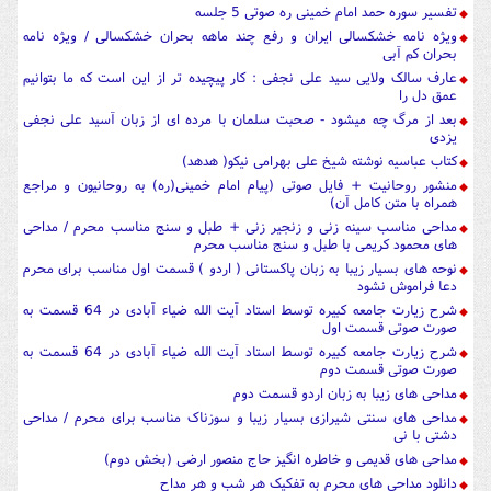
تفسیر سوره حمد امام خمینی ره صوتی 5 جلسه
ویژه نامه خشکسالی ایران و رفع چند ماهه بحران خشکسالی / ویژه نامه
بحران کم آبی
عارف سالک ولایی سید علی نجفی : کار پیچیده تر از این است که ما بتوانیم
عمق دل را
بعد از مرگ چه میشود - صحبت سلمان با مرده ای از زبان آسید علی نجفی
یزدی
کتاب عباسیه نوشته شیخ علی بهرامی نیکو( هدهد)
منشور روحانیت + فایل صوتی (پیام امام خمینی(ره) به روحانیون و مراجع
همراه با متن کامل آن)
مداحی مناسب سینه زنی و زنجیر زنی + طبل و سنج مناسب محرم / مداحی
های محمود کریمی با طبل و سنج مناسب محرم
نوحه های بسیار زیبا به زبان پاکستانی ( اردو ) قسمت اول مناسب برای محرم
دعا فراموش نشود
شرح زیارت جامعه کبیره توسط استاد آیت الله ضیاء آبادی در 64 قسمت به
صورت صوتی قسمت اول
شرح زیارت جامعه کبیره توسط استاد آیت الله ضیاء آبادی در 64 قسمت به
صورت صوتی قسمت دوم
مداحی های زیبا به زبان اردو قسمت دوم
مداحی های سنتی شیرازی بسیار زیبا و سوزناک مناسب برای محرم / مداحی
دشتی با نی
مداحی های قدیمی و خاطره انگیز حاج منصور ارضی (بخش دوم)
دانلود مداحی های محرم به تفکیک هر شب و هر مداح