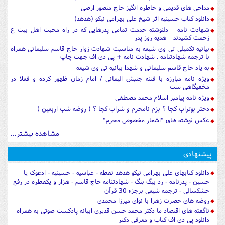
مداحی های قدیمی و خاطره انگیز حاج منصور ارضی
دانلود کتاب حسینیه اثر شیخ علی بهرامی نیکو (هدهد)
شهادت نامه _ دلنوشته خدمت تمامی پدرهایی که در راه محبت اهل بیت ع
زحمت کشیدند _ هدیه روز پدر
بیانیه تکمیلی تی وی شیعه به مناسبت شهادت زوار حاج قاسم سلیمانی همراه
با ترجمه شهادتنامه . شهادت نامه + پی دی اف جهت چاپ
به یاد حاج قاسم سلیمانی و شهدا بیانیه تی وی شیعه
ویژه نامه مبارزه با فتنه جنبش الیمانی / امام زمان ظهور کرده و فعلا در
مخفیگاهی ست
ویژه نامه پیامبر اسلام محمد مصطفی
دختر بوتراب کجا ؟ بزم نامحرم و شراب کجا ؟ ( روضه شب اربعین )
عکس نوشته های "اشعار مخصوص محرم"
مشاهده بیشتر...
پیشنهادی
دانلود کتابهای علی بهرامی نیکو هدهد نقطه - عباسیه - حسینیه - ادعوک یا
حسین - پدرنامه - رد بیگ بنگ - شهادتنامه حاج قاسم - هزار و یکقطره در رفع
خشکسالی - ترجمه شیعی برجزء 30 قرآن
روضه های حضرت زهرا با نوای میرزا محمدی
ناگفته های اقتصاد ما دکتر محمد حسن قدیری ابیانه پادکست صوتی به همراه
دانلود پی دی اف کتاب و معرفی دکتر