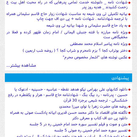
شهادت نامه _ دلنوشته خدمت تمامی پدرهایی که در راه محبت اهل بیت ع
زحمت کشیدند _ هدیه روز پدر
بیانیه تکمیلی تی وی شیعه به مناسبت شهادت زوار حاج قاسم سلیمانی همراه
با ترجمه شهادتنامه . شهادت نامه + پی دی اف جهت چاپ
به یاد حاج قاسم سلیمانی و شهدا بیانیه تی وی شیعه
ویژه نامه مبارزه با فتنه جنبش الیمانی / امام زمان ظهور کرده و فعلا در
مخفیگاهی ست
ویژه نامه پیامبر اسلام محمد مصطفی
دختر بوتراب کجا ؟ بزم نامحرم و شراب کجا ؟ ( روضه شب اربعین )
عکس نوشته های "اشعار مخصوص محرم"
مشاهده بیشتر...
پیشنهادی
دانلود کتابهای علی بهرامی نیکو هدهد نقطه - عباسیه - حسینیه - ادعوک یا
حسین - پدرنامه - رد بیگ بنگ - شهادتنامه حاج قاسم - هزار و یکقطره در رفع
خشکسالی - ترجمه شیعی برجزء 30 قرآن
روضه های حضرت زهرا با نوای میرزا محمدی
ناگفته های اقتصاد ما دکتر محمد حسن قدیری ابیانه پادکست صوتی به همراه
دانلود پی دی اف کتاب و معرفی دکتر
متن و صوت و فیلم تفسیر سوره حمد امام خمینی ره در 5 جلسه
تفسیر سوره حمد امام خمینی ره صوتی 5 جلسه
ویژه نامه خشکسالی ایران و رفع چند ماهه بحران خشکسالی / ویژه نامه