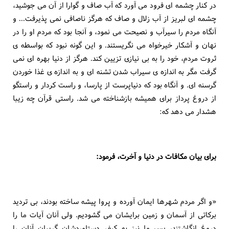
در كنار چشمه اى فرود مى آورد كه آب صاف و گوارا از آن مى جوشيد،
چشمه اى لبريز از آب زلال و صاف كه هرگز ناصافى نمى پذيرفت... و
آنگاه مردم را سيرآب و نصيحت مى نمود، و آنجا بود كه مردم او را در
نهان و آشكار خيرخواه مى نگريستند. و اين گونه نبود كه بواسطه ى
ثروت مردم، خود را به بى نيازى تزيين كند. هرگز از دنيا بهره اى نمى
گرفت مگر به اندازه ى سيراب شدن تشنه اى و به اندازه ى غذا خوردن
گرسنه اى. و آنگاه بود كه دنياپرست از پارسا، و راست كردار و راستگو
از دروغ پرداز براى هميشه بازشناخته مى شد. راستى قرآن چه زيبا
هشدار مى دهد كه:
براى بيان مكافات در دنيا و آخرت، فرمود:
«و اگر مردم شهرها ايمان آورده و پروا پيشه ساخته بودند، بى ترديد
بركاتى از آسمان و زمين برايشان مى گشوديم. ولى آنان آيات ما را
دروغ انگاشتند، پس ما نيز به كيفر دستاوردشان گريبان آنان را