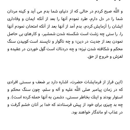
و اللَّه صبح كردم در حالى كه از دنياى شما بدم مى آيد و كينه مردان
شما را در دل دارم، طرد نمودم آنها را بعد از آنكه ايمان و وفادارى
ايشان را آزمايش كردم، بدم آمد از آنها بعد از آنكه امتحان نمودم آنها
را. را ستى چه زشت است شكسته شدن شمشير، و كارهاى بى حاصل
نمودن بعد از جديت در دين؛ و چه ناگوار و ناپسند است كوبيدن سنگ
محكم و شكافته شدن نيزه؛ و چه دردناك است گول خوردن در عقيده و
لغزش و خروج از حق.
(اين فراز از فرمايشات حضرت، اشاره دارد بر ضعف و سستى افرادى
كه در زمان پيامبر صلى اللَّه عليه و آله و سلم، چون سنگ محكم و
استوار بودند و اينك بخاطر سستى، دشمن به آنها حمله كرده است). و
چه بد چيزى براى خود از پيش فرستادند كه خدا بر آنان خشم گرفت و
در عذاب او ماندگار خواهند بود.