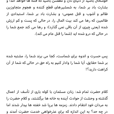
خوشحال باشيد از دنياى تان و مطمئن باشيد كه فتنه ها خواهد آمد؛ و
بشارت باد بر شما، به شمشيرهاى قطع كننده و هجوم متجاوزين
ظالم و آشوب و قتل عمومى؛ و بشارت باد بر شما، استبدادى از
ظالمين كه رها مى كند بيت المال را، در حالى كه پست و كم ارزش
شده (يعنى چيزى از آن باقى نمى گذارد)؛ و رها مى كند جمع شما را
در حالى كه درو شده ايد (شما را قتل عام مى كند).
پس حسرت و اندوه براى شماست، كجا مى برند شما را، مشتبه شده
بر شما حقايق، آيا شما را وادار كنيم به راه حق در حالى كه شما از آن
كراهت داريد؟!
كلام حضرت تمام شد: زنان مسلمان با كوله بارى از تأسف از اعمال
گذشته و وحشت از حوادث آينده به خانه ها برگشتند، و كلام حضرت را
به مردان خود انتقام دادند. زمزمه ها برپا شد خفته ها بيدار شدند اما
در چه حد؟ به اين اندازه كه براى عذرخواهى خدمت حضرت آمدند و