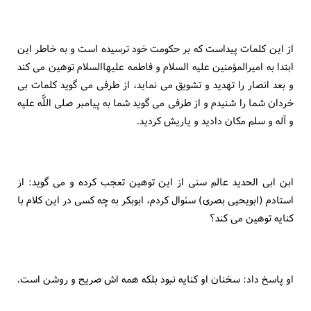
از اين كلمات پيداست كه بر حكومت خود ترسيده است و به خاطر اين
ابتدا به اميرالمؤمنين عليه السلام و فاطمه عليهاالسلام توهين مى كند
و بعد انصار را تهديد و تشويق مى نمايد، از طرفى مى گويد كلمات بى
خردان شما را شنيدم و از طرفى مى گويد شما به پيامبر صلى اللَّه عليه
و آله و سلم مكان داديد و ياريش كرديد.
ابن ابى الحديد عالم سنى از اين توهين تعجب كرده و مى گويد: از
استادم (ابويحيى بصرى) سئوال كردم، ابوبكر به چه كسى در اين كلام با
كنايه توهين مى كند؟
او پاسخ داد: سخنان او كنايه نبود بلكه همه اش صريح و روشن است.