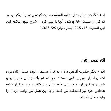
استاد گفت: درباره على عليه السلام صحبت كرده بودند و ابوبكر ترسيد
كه كار از دستش خارج شود آنها را نهى كرد. [ شرح نهج البلاغه ابن
ابى الحديد: 16/ 215. بحارالانوار: 29/ 326. ]
آگاه نمودن زنان:
اقدام ديگر حضرت آگاهى دادن به زنان مسلمان بوده است. زنان براى
انتقال اخبار، نيرويى قوى هستند، چرا كه هر يك از زنان خبر را براى
همسر و فرزندان و برادران خود نقل مى كنند و چه بسا از جنبه
عاطفى خود نيز استفاده مى كنند، و با اين عمل مى توانند مردان را
وارد ميدان نمايند.