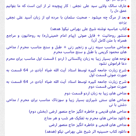
عارف سالک ولایی سید علی نجفی : کار پیچیده تر از این است که ما بتوانیم
عمق دل را
بعد از مرگ چه میشود - صحبت سلمان با مرده ای از زبان آسید علی نجفی
یزدی
کتاب عباسیه نوشته شیخ علی بهرامی نیکو( هدهد)
منشور روحانیت + فایل صوتی (پیام امام خمینی(ره) به روحانیون و مراجع
همراه با متن کامل آن)
مداحی مناسب سینه زنی و زنجیر زنی + طبل و سنج مناسب محرم / مداحی
های محمود کریمی با طبل و سنج مناسب محرم
نوحه های بسیار زیبا به زبان پاکستانی ( اردو ) قسمت اول مناسب برای محرم
دعا فراموش نشود
شرح زیارت جامعه کبیره توسط استاد آیت الله ضیاء آبادی در 64 قسمت به
صورت صوتی قسمت اول
شرح زیارت جامعه کبیره توسط استاد آیت الله ضیاء آبادی در 64 قسمت به
صورت صوتی قسمت دوم
مداحی های زیبا به زبان اردو قسمت دوم
مداحی های سنتی شیرازی بسیار زیبا و سوزناک مناسب برای محرم / مداحی
دشتی با نی
مداحی های قدیمی و خاطره انگیز حاج منصور ارضی (بخش دوم)
دانلود مداحی های محرم به تفکیک هر شب و هر مداح
مداحی های قدیمی و خاطره انگیز حاج منصور ارضی
دانلود کتاب حسینیه اثر شیخ علی بهرامی نیکو (هدهد)