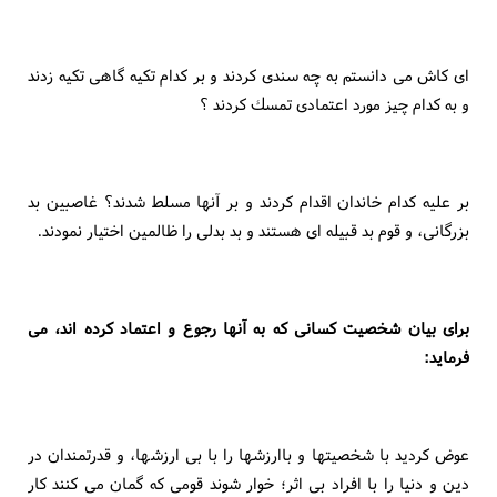
اى كاش مى دانستم به چه سندى كردند و بر كدام تكيه گاهى تكيه زدند
و به كدام چيز مورد اعتمادى تمسك كردند ؟
بر عليه كدام خاندان اقدام كردند و بر آنها مسلط شدند؟ غاصبين بد
بزرگانى، و قوم بد قبيله اى هستند و بد بدلى را ظالمين اختيار نمودند.
براى بيان شخصيت كسانى كه به آنها رجوع و اعتماد كرده اند، مى
فرمايد:
عوض كرديد با شخصيتها و باارزشها را با بى ارزشها، و قدرتمندان در
دين و دنيا را با افراد بى اثر؛ خوار شوند قومى كه گمان مى كنند كار