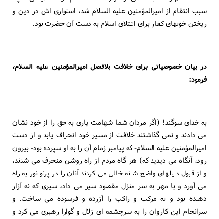
سبب انتقام از اميرالمؤمنين عليه السلام شد، استوارى اش در دين و
ريختن خونهاى كفار براى اعتلاى اسلام به دست آن حضرت بود.
در بيان خصوصياتى براى خلافت بلافصل اميرالمؤمنين عليه السلام،
فرمود:
به خداى سوگند! (اگر مردان شما شهامت يارى به حق را از خود نشان
مى دادند و نمى گذاشتند خلافت از مسير خود انحراف يابد و از دست
اميرالمؤمنين عليه السلام- كه پيامبر زمام آن را به او سپرده بود- بيرون
رود، آنگاه مى ديديد كه) هر گاه مردم از راه روشن منحرف مى شدند،
و از قبول دليلهاى واضح شانه خالى مى كردند آنان را در پرتو نور به راه
مى آورد و با مهر به سر منزل مقصود سير مى داد، سيرى كه نه آزار
دهنده بود و نه مركب و راكب را آزرده و فرسوده مى ساخت. و
سرانجام اين كاروان را به سرچشمه اى زلال و گوارا رهبرى مى كرد و