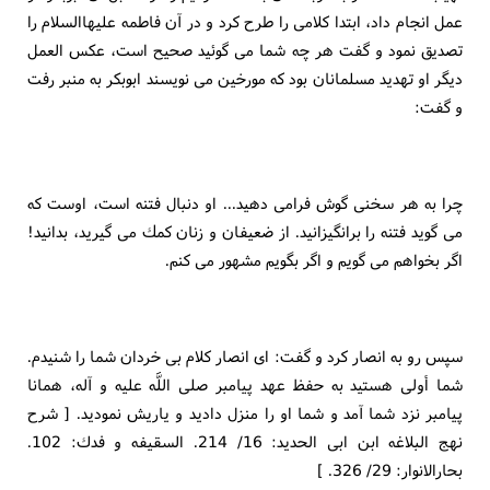
عمل انجام داد، ابتدا كلامى را طرح كرد و در آن فاطمه عليهاالسلام را
تصديق نمود و گفت هر چه شما مى گوئيد صحيح است، عكس العمل
ديگر او تهديد مسلمانان بود كه مورخين مى نويسند ابوبكر به منبر رفت
و گفت:
چرا به هر سخنى گوش فرامى دهيد... او دنبال فتنه است، اوست كه
مى گويد فتنه را برانگيزانيد. از ضعيفان و زنان كمك مى گيريد، بدانيد!
اگر بخواهم مى گويم و اگر بگويم مشهور مى كنم.
سپس رو به انصار كرد و گفت: اى انصار كلام بى خردان شما را شنيدم.
شما أولى هستيد به حفظ عهد پيامبر صلى اللَّه عليه و آله، همانا
پيامبر نزد شما آمد و شما او را منزل داديد و ياريش نموديد. [ شرح
نهج البلاغه ابن ابى الحديد: 16/ 214. السقيفه و فدك: 102.
بحارالانوار: 29/ 326. ]