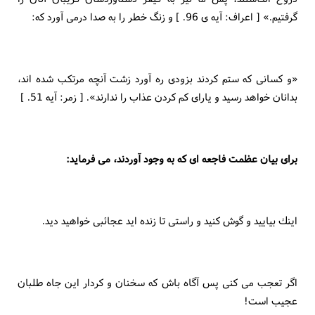
گرفتيم.» [ اعراف: آيه ى 96. ] و زنگ خطر را به صدا درمى آورد كه:
«و كسانى كه ستم كردند بزودى ره آورد زشت آنچه مرتكب شده اند،
بدانان خواهد رسيد و ياراى كم كردن عذاب را ندارند». [ زمر: آيه 51. ]
براى بيان عظمت فاجعه اى كه به وجود آوردند، مى فرمايد:
اينك بياييد و گوش كنيد و راستى تا زنده ايد عجائبى خواهيد ديد.
اگر تعجب مى كنى پس آگاه باش كه سخنان و كردار اين جاه طلبان
عجيب است!