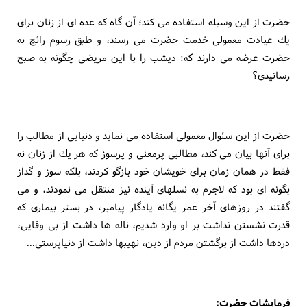
حضرت از اين وسيله استفاده مى كند؛ آن گاه كه عده اى از زنان براى
يك عيادت معمولى خدمت حضرت مى رسند، و طبق رسوم رائج به
حضرت عرضه مى دارند كه: ديشب را با اين مريضى چگونه به صبح
رسانيدى؟
حضرت از اين سئوال معمولى استفاده مى نمايد و دنيايى از مطالب را
براى آنها بيان مى كند، مطالبى پرمعنى و پرسوز كه هر يك از زنان نه
فقط در همان زمان براى خويشان خود بازگو كردند، بلكه سوز و گداز
بگونه اى بود كه لاجرم به نسلهاى آينده نيز منتقل مى نمودند، و مى
گفتند در روزهاى آخر عمر يگانه يادگار پيامبر، در بستر بيمارى كه
قدرت نشستن نداشت بر او وارد شديم، ناله ها داشت از بى وفايى،
دردها داشت از برگشتن مردم از دين، نهيبها داشت از دنياپرستى...
فرمايشات حضرت: