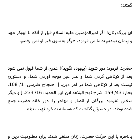
گفتند:
اى بزرگ زنان! اگر اميرالمؤمنين عليه السلام قبل از آنكه با ابوبكر عهد
و پيمان ببنديم به ما مى فرمود، هرگز به سوى غير او نمى رفتيم.
حضرت فرمود: دور شويد (بيهوده نگويد)! عذرى از شما قبول نمى شود
بعد از كوتاهى كردن شما و عذر غير موجه آوردن شما، و دستورى
نيست بعد از كوتاهى شما در امر دين. [ احتجاج طبرسى: 1/ 108.
بحار: 43/ 159. شرح نهج البلاغه ابن ابى الحديد: 16/ 233. ] و ديگر
سخنى نفرمود. بزرگان از انصار و مهاجر را- دور خانه حضرت جمع
شده بودند- در حسرتى گذاشت كه هميشه به خود نهيب بزنند.
بالاخره با اين حركت حضرت، زنان مبلغى شدند براى مظلوميت دين و