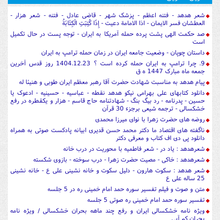
شعر هدهد - فتنه اعظم - پزشک شهر - قاضی عادل - فتنه - شعر هزار -
العطشان فسر الایمان - اذا الامامة دعیت - إِذَا كُتِبَتِ الْكِتَابَةُ
صد حکمت الهی پشت پرده حمله آمریکا به ایران - توجه پست در حال تکمیل
است
داستان چوپان - وضعیت جامعه ایران در زمان حمله ترامپ به ایران
9. چرا ترامپ به ایران حمله کرده است ؟ 1404.12.23 روز قدس آخرین
جمعه ماه مبارک 1447 ه ق
پیام هدهد به مناسبت شهادت حضرت آقا رهبر معظم ایران طوبی و هنیئا له
دانلود کتابهای علی بهرامی نیکو هدهد نقطه - عباسیه - حسینیه - ادعوک یا
حسین - پدرنامه - رد بیگ بنگ - شهادتنامه حاج قاسم - هزار و یکقطره در رفع
خشکسالی - ترجمه شیعی برجزء 30 قرآن
روضه های حضرت زهرا با نوای میرزا محمدی
ناگفته های اقتصاد ما دکتر محمد حسن قدیری ابیانه پادکست صوتی به همراه
دانلود پی دی اف کتاب و معرفی دکتر
شعرهدهد : یاد در - شعر فاطمیه با محوریت در درب خانه
شعرهدهد : خاکی - مصیت حضرت زهرا - درب سوخته - بازوی شکسته
شعر هدهد : سکوت هارون - دلیل سکوت و خانه نشینی علی ع - خانه نشینی
25 ساله علی ع
متن و صوت و فیلم تفسیر سوره حمد امام خمینی ره در 5 جلسه
تفسیر سوره حمد امام خمینی ره صوتی 5 جلسه
ویژه نامه خشکسالی ایران و رفع چند ماهه بحران خشکسالی / ویژه نامه
بحران کم آبی