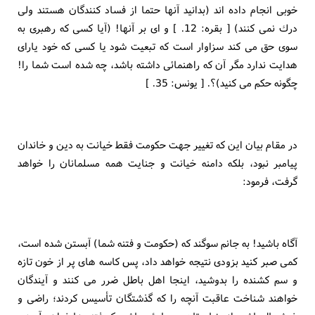
خوبى انجام داده اند (بدانيد آنها حتما از فساد كنندگان هستند ولى
درك نمى كنند) [ بقره: 12. ] و اى بر آنها! (آيا كسى كه رهبرى به
سوى حق مى كند سزاوار است كه تبعيت شود يا كسى كه خود ياراى
هدايت ندارد مگر آن كه راهنمائى داشته باشد، چه شده است شما را!
چگونه حكم مى كنيد)؟. [ يونس: 35. ]
در مقام بيان اين كه تغيير جهت حكومت فقط خيانت به دين و خاندان
پيامبر نبود، بلكه دامنه خيانت و جنايت همه مسلمانان را خواهد
گرفت، فرمود:
آگاه باشيد! به جانم سوگند كه (حكومت و فتنه شما) آبستن شده است،
كمى صبر كنيد بزودى نتيجه خواهد داد، پس كاسه هاى پر از خون تازه
و سم كشنده را بدوشيد، اينجا اهل باطل ضرر مى كنند و آيندگان
خواهند شناخت عاقبت آنچه را كه گذشتگان تأسيس كردند؛ راضى و