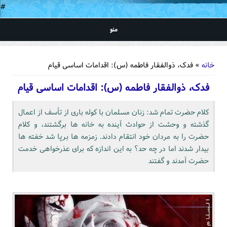
#
منو
شما اینجا هستید
خانه
» فدک، ذوالفقار فاطمه (س): اقدامات اساسى قيام
فدک، ذوالفقار فاطمه (س): اقدامات اساسى قيام
كلام حضرت تمام شد: زنان مسلمان با كوله بارى از تأسف از اعمال
گذشته و وحشت از حوادث آينده به خانه ها برگشتند، و كلام
حضرت را به مردان خود انتقام دادند. زمزمه ها برپا شد خفته ها
بيدار شدند اما در چه حد؟ به اين اندازه كه براى عذرخواهى خدمت
حضرت آمدند و گفتند