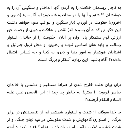
به ناچار ريسمان خلافت را به گردن آنها انداختم و سنگينى آن را به
دوششان گذاشتم و آنها را در محاصره شبيخونها و آثار سوء (دنيوى و
اخروى) حكومت در آوردم. (بار سنگين و عواقب سوء خواهد داشت
اين حكومتى كه به آن رسيده اند) نقص و هلاكت و دورى از رحمت حق
ارزانى قوم ستمكار باد. واى بر آنان! حكومت را از خاندان استوار
رسالت و پايه هاى اساسى نبوت و رهبرى، و محل نزول جبرئيل و
آشنايان هوشيار به امور دنيا و دين، به كجا و چه كسانى انتقال
دادند؟! آگاه باشيد! اين زيان، آشكار و بزرگ است.
براى بيان علت خارج شدن از صراط مستقيم و دشمنى با خاندان
پيامبر فرمود: را ستى! به خاطر چه چيز از ابى الحسن على عليه
السلام انتقام گرفتند؟!
به خدا سوگند، از شدت و استوارى شمشير او، از نترسيدنش در برابر
مرگ، از استوارى گامهايش و شدت عقوبتش در ميدانهاى جنگ، و از
شدت خشم و غضب دائمى او در راه خدا، انتقام گرفتند. (يعنى: آنچه