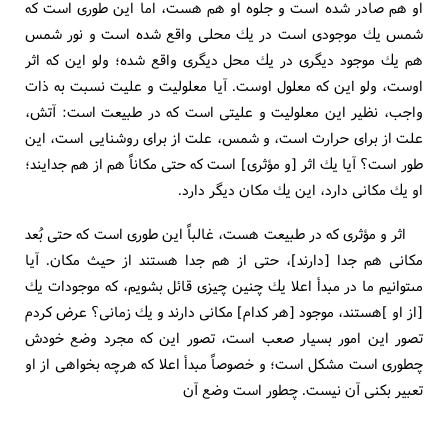
او هم صادر شده است و جلوه او هم هست، اما اين طورى است كه
شمس يك موجودى است در يك محلى واقع شده است و نور شمس
هم يك موجود ديگرى در يك محل ديگرى واقع شده؛ ولو اين كه اثر
اوست، ولو اين كه معلول اوست. آيا معلوليت و عليت نسبت به ذات
واجب، نظير اين معلوليت و عليتى است كه در طبيعت است: آتش،
علت از براى حرارت است، و شمس، علت از براى روشنايى است، اين
طور است؟ آيا يك اثر [و مؤثرى‏] است كه حتى مكاناً هم از هم جدايند؛
او يك مكانى دارد، اين يك مكان ديگر دارد.
اثر و مؤثرى كه در طبيعت هست، غالباً اين طورى است كه حتى بُعد
مكانى هم جدا [دارند]، حتى از هم جدا هستند از حيث مكان. آيا
مى‏توانيم ما در مبدأ اعلا يك چنين چيزى قائل بشويم، كه موجودات يك
[از او ]هستند، موجود [هر كدام‏] مكانى دارند و يك زمانى؟ عرض كردم
تصور اين امور بسيار صعب است، تصور اين كه مجرد وضع خودش
چطورى است مشكل است؛ و خصوصاً مبدأ اعلا كه هرچه بخواهى از او
تعبير بكنى آن نيست. چطور است وضع آن‏