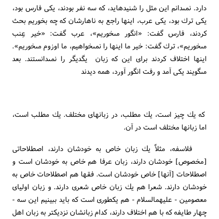
دارد. نمى‏دانم اين مثل را شنيده‏ايد، كه سه نفر بودند، يكى فارس بود،
يكى ترك بود، يكى عرب، اينها راجع به ناهارشان كه چه بخوريم بحث
كردند، فارس گفت: «انگور مى‏خوريم»، عرب گفت: «خير عِنب
مى‏خوريم»، ترك گفت: خير ما اينها را نمى‏خواهيم، ما اوزوم مى‏خوريم».
اينها اختلاف كردند براى اين كه زبان يگديگر را نمى‏دانستند. بعد
مى‏گويند يكى آمد و رفت انگور آورد، همه ديدند
كه يك چيز است، يك مطلب، در زبانهاى مختلف. يك مطلب است،
اما زبانها مختلف است در آن.
فلاسفه، مثلاً يك زبان خاص به خودشان دارند، اصطلاحاتى
[مخصوص‏] خودشان دارند، زبان عرفا هم خاص به خودشان است و
اصطلاحات [آنها] خاص خودشان است. فقها هم اصطلاحات خاص به
خودشان دارند. شعرا هم يك زبان خاص شعرى دارند. و زبان اولياى
معصومين - عليهم‏السلام - هم يك‏طورى است كه بايد ببينيم اين سه -
چهار طايفه كه با هم اختلاف دارند، كدام زبانشان نزديكتر به زبان اهل