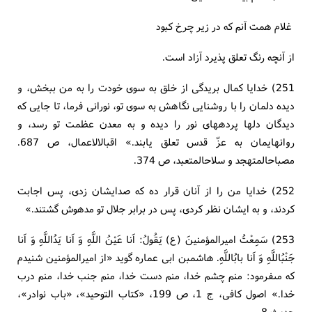
غلام همت آنم كه در زير چرخ كبود
از آنچه رنگ تعلق پذيرد آزاد است.
251) خدايا كمال بريدگى از خلق به سوى خودت را به من ببخش، و
ديده دلمان را با روشنايى نگاهش به سوى تو، نورانى فرما، تا جايى كه
ديدگان دلها پرده‏هاى نور را ديده و به معدن عظمت تو رسد، و
روانهايمان به عزّ قدس تعلق يابند.» اقبال‏الاعمال، ص 687.
مصباح‏المتهجد و سلاح‏المتعبد، ص 374.
252) خدايا من را از آنان قرار ده كه صدايشان زدى، پس اجابت
كردند، و به ايشان نظر كردى، پس در برابر جلال تو مدهوش گشتند.»
253) سَمِعْتُ اميرالمؤمنينَ (ع) يَقُولُ: اَنا عَيْنُ اللَّهِ وَ اَنا يَدُاللَّهِ وَ اَنا
جَنْبُ‏اللَّهِ وَ اَنا بابُ‏اللَّهِ. هاشم‏بن ابى عماره گويد «از اميرالمؤمنين شنيدم
كه مى‏فرمود: منم چشم خدا، منم دست خدا، منم جنب خدا، منم درب
خدا.» اصول كافى، ج 1، ص 199، «كتاب التوحيد»، «باب نوادر»،
حديث 8.