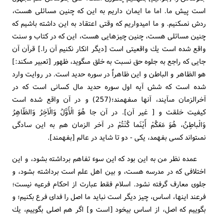
است پيش ما. اما ما ايمان داريم به اين كه چنين مسائلى هست،
ردش نمى‏كنيم. و ما اميدواريم كه وقتى اعتقاد به اين داشته باشيم كه
چنين مسائلى هست، چنين چيزهايى هست، اين كه در كتاب و سنت
واقع شده است يك واقعيتى است [ديگر انكار نكنيم آن را.] قرآن آن
جايى كه راجع به جلوه حق نسبت به خلق مى‏گويد، ظهور [تعبير مى‏كند:]
هو الظاهر و الباطن و اين ظاهراً در سوره حديد است. در روايت وارد
شده است كه شش آيه اول سوره حديد مال كسانى است كه در
آخرالزمان مى‏آيند، آنها مى‏فهمند؛(257) و در آن واقع شده است
كيفيت خلقت و [ غير آن‏]. در آن جا هُوَ الْأَوَّلُ وَالْآخِرُ وَالظّاهِرُ
وَالْباطِنُ، هُوَ مَعَكُمْ أَيْنَما كُنْتُمْ در آخر الزمان هم به اين سادگى
نمى‏تواند كسى بفهمد، يكى - دو تا شايد در عالم [بفهمند].
عمده نظر من به اين بود كه اين سوء تفاهم برداشته بشود، و اين
اختلافى كه در مدرسه هست، و بين اهل علم است برداشته بشود، و
جلوى معارف گرفته نشود. اسلام فقط عبارت از احكام فرعيه نيست؛
فرعند اينها، اساس، چيز ديگر است نبايد ما اصل را فداى فرع بكنيم؛ و
بگوييم كه اصل، از اساس بيخود [است و] اگر هم اصلى بگوييم، يك