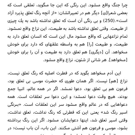
چرا جنگ واقع مى‏شود. اين رنگى كه اين جا مى‏گويد، تعلقى است كه
بعضى شعرا[ى‏] ديگر هم در تعبيراتشان: «از آنچه رنگ تعلق پذيرد آزاد
است».(250) و بى رنگى آن است كه تعلق نداشته باشد به يك چيزى
از طبيعت. وقتى تعلق نداشته باشد به طبيعت، اين نزاع واقع نمى‏شود.
تمام نزاعهايى كه واقع مى‏شود مال اين است كه انسان تعلق دارد به
طبيعت، و طبيعت [را] هم به واسطه علقه‏اى كه دارد براى خودش
مى‏خواهد. آن [ديگرى‏] هم تعلق دارد به طبيعت و آن را براى خودش
[مى‏خواهد]. هر شانى از شئون، نزاع واقع مى‏شود.
اين آدم مى‏خواهد بگويد كه در فطرت اصليه كه رنگ تعلق نيست،
نزاع [هم‏] نيست. اگر همان طورى كه حضرت موسى بى تعلق بود،
فرعون هم بى تعلق بود، دعوا نمى‏شد. اگر در همه عالم، انبيا جمع
بودند، هيچ وقت دعوا نمى‏شد؛ و اين دعوا سر تعلقات است. همه
دعواهايى كه در عالم واقع مى‏شود سر اين تعلقات است. «بى‏رنگى
اسير رنگ شد» يعنى اين كه فطرتى كه رنگ نداشت، تعلق نداشت،
وقتى اسير تعلق شد، اينها دعوايشان مى‏شود. اگر اين رنگ برداشته
بشود، موسى و فرعون هم آشتى مى‏كنند. اين باب، آن باب نيست؛ در