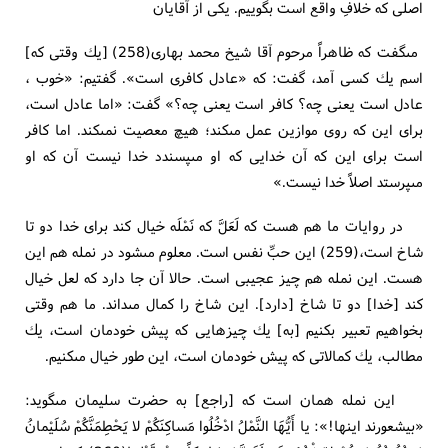
اصلى كه خلافِ واقع است بگوييم. يكى از آقايان
مى‏گفت كه ظاهراً مرحوم آقا شيخ محمد بهارى(258) [يك وقتى كه‏]
اسم يك كسى آمد، گفت: كه «عادل كافرى است». گفتيم: «خوب ،
عادل است يعنى چه؟ كافر است يعنى چه؟» گفت: «اما عادل است،
براى اين كه روى موازين عمل مى‏كند؛ هيچ معصيت نمى‏كند. اما كافر
است براى اين كه آن خدايى كه او مى‏پسندد خدا نيست آن كه او
مى‏پرستد اصلاً خدا نيست.»
در روايات ما هم هست كه لَعَلَّ كه نَمْلَه خيال كند براى خدا دو تا
شاخ است،(259) اين حبِّ نفس است. معلوم مى‏شود در نمله هم اين
هست. اين نمله هم چيز عجيبى است. حالا آن جا دارد كه لعل خيال
كند [خدا] دو تا شاخ [دارد]. اين شاخ را كمال مى‏داند. ما هم وقتى
بخواهيم تعبير بكنيم [به‏] يك چيزهايى كه پيش خودمان است، يك
مطالب، يك كمالاتى كه پيش خودمان است، اين طور خيال مى‏كنيم.
اين نمله همان است كه [راجع‏] به حضرت سليمان مى‏گويد:
«بيشعورند اينها!»: يا أَيُّهَا النَّمْلُ ادْخُلُوا مَساكِنَكُمْ لا يَحْطِمَنَّكُمْ سُلَيْمانُ