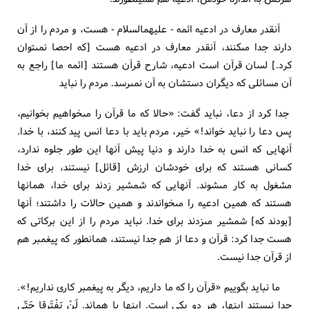
آنقدر معارف در ادعيه ائمه - عليهم‏السلام - هست، و مردم را از آن
دارند جدا مى‏كنند، آنقدر معارف در ادعيه هست [كه احصا نمى‏توان
كرد.] لسان قرآن است ادعيه، شارح قرآن هستند [ائمه ما] راجع به
آن مسائلى كه ديگران دستشان به آن نمى‏رسد. مردم را نبايد
جدا كرد از دعا، نبايد گفت: «حالا كه ما قرآن را مى‏خواهيم بخوانيم،
پس دعا را نبايد خواند!» خير، مردم بايد با دعا انس پيد كنند، با خدا.
آنهايى كه انس به خدا دارند و دنيا پيش آنها اين طور جلوه ندارد،
كسانى هستند كه براى خودشان ارزش [قائل‏] نيستند، براى خدا
مشغول به كار مى‏شوند. آنهايى كه شمشير زدند براى خدا، همانها
هستند كه همين ادعيه را مى‏خواندند و همين حالات را داشتند؛ آنها
[بودند كه‏] شمشير مى‏زدند براى خدا. نبايد مردم را از اين بركاتى كه
هست جدا كرد: قرآن و دعا از هم جدا نيستند، همان‏طور كه پيغمبر هم
از قرآن جدا نيست.
ما نبايد بگوييم «قرآن را كه ما داريم، ديگر به پيغمبر كارى نداريم!».
جدا نيستند اينها، هر دو يكى است. اينها با هم‏اند. لَنْ يَفْتَرِقا حَتّى