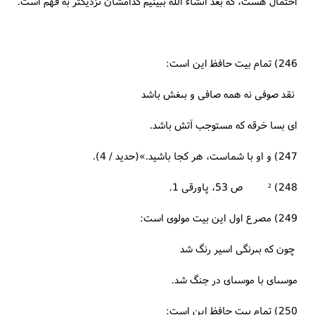
احتمال هست، كه بعد ان‏شاء اللَّه ببينيم كدامشان نزديكتر به فهم است.
246) تمام بيت حافظ اين است:
نقد صوفى نه همه صافى و بى‏غش باشد
اى بسا خرقه كه مستوجب آتش باشد.
247) و او با شماست، هر كجا باشيد.»(حديد / 4).
248) ² ص 53، پاورقى 1.
249) مصرع اول اين بيت مولوى است:
چون كه بى‏رنگى اسير رنگ شد
موسى‏اى با موسى‏اى در جنگ شد.
250) تمام بيت حافظ اين است: