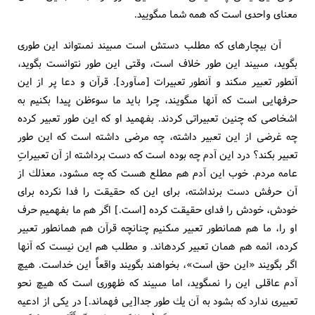
معناى واحدى است كه همه شما مى‏گوييد.
آن بيچاره‏اى كه مطلب دستش است مى‏بيند نمى‏تواند اين طورى
بگويد، مى‏بيند اين طور خلاف است، وقتى اين طور نتوانست بگويد،
آنطور تعبير مى‏كند و آنطور تعبيرات [مى‏آورد]. قرآن و دعا پر از اين
حرفهايى است كه آنها مى‏گويند، چرا بايد ما سوءظن پيدا بكنيم به
اشخاصى كه چنين تعبيراتى كردند. بفهميد او كه اين طور تعبير كرده
چه غرضى از اين تعبير داشته، چه مرضى داشته است كه اين طور
تعبير بكند؟ درد اين آدم چه بوده است كه دست برداشته از آن تعبيراتِ
عامه مردم. خوب اين آدم هم مطلع هست كه چه مى‏شود، مع‏ذلك از
آن حرفش دست برنداشته، براى اين كه حقيقت را فدا نكرده براى
خودش، خودش را فداى حقيقت كرده [است.] اگر هم ما بفهميم حرف
او را، ما هم همان‏طور تعبير مى‏كنيم چنانچه قرآن هم همان‏طور تعبير
كرده، ائمه هم همان تعبير كرده‏اند. و مطلب هم اين نيست كه آنها
اگر بگويند «اين حق است»، بخواهند بگويند واقعاً اين خداست. هيچ
آدم عاقلى اين را نمى‏گويد، اما مى‏بيند كه ظهورى است كه هيچ نحو
تعبيرى ندارد كه بشود به آن يك طور جدا[يى فهماند.] در يكى از ادعيه