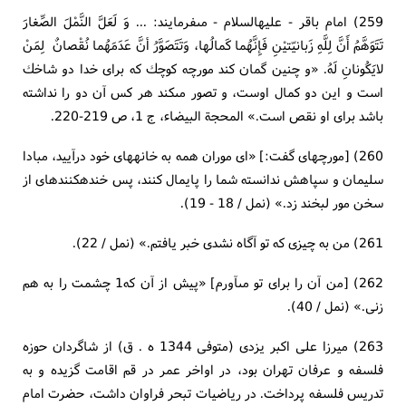
259) امام باقر - عليه‏السلام - مى‏فرمايند: ... وَ لَعَلَّ النَّمْلَ الصِّغارَ
تَتَوَهَّمُ أَنَّ لِلَّهِ زَبانيّت‏يْنِ فَإِنَّهُما كَمالُها، وَتَتَصَوَّرُ أنَّ عَدَمَهُما نُقْصانٌ لِمَنْ
لايَكُونانِ لَهُ. «و چنين گمان كند مورچه كوچك كه براى خدا دو شاخك
است و اين دو كمال اوست، و تصور مى‏كند هر كس آن دو را نداشته
باشد براى او نقص است.» المحجة البيضاء، ج 1، ص 219-220.
260) [مورچه‏اى گفت:] «اى موران همه به خانه‏هاى خود درآييد، مبادا
سليمان و سپاهش ندانسته شما را پايمال كنند، پس خنده‏كننده‏اى از
سخن مور لبخند زد.» (نمل / 18 - 19).
261) من به چيزى كه تو آگاه نشدى خبر يافتم.» (نمل / 22).
262) [من آن را براى تو مى‏آورم‏] «پيش از آن كه‏1 چشمت را به هم
زنى.» (نمل / 40).
263) ميرزا على اكبر يزدى (متوفى 1344 ه . ق) از شاگردان حوزه
فلسفه و عرفان تهران بود، در اواخر عمر در قم اقامت گزيده و به
تدريس فلسفه پرداخت. در رياضيات تبحر فراوان داشت، حضرت امام