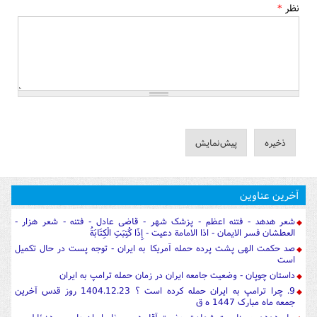
نظر
*
آخرین عناوین
شعر هدهد - فتنه اعظم - پزشک شهر - قاضی عادل - فتنه - شعر هزار -
العطشان فسر الایمان - اذا الامامة دعیت - إِذَا كُتِبَتِ الْكِتَابَةُ
صد حکمت الهی پشت پرده حمله آمریکا به ایران - توجه پست در حال تکمیل
است
داستان چوپان - وضعیت جامعه ایران در زمان حمله ترامپ به ایران
9. چرا ترامپ به ایران حمله کرده است ؟ 1404.12.23 روز قدس آخرین
جمعه ماه مبارک 1447 ه ق