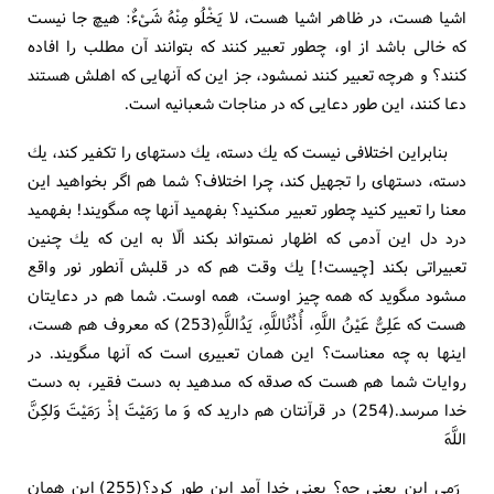
اشيا هست، در ظاهر اشيا هست، لا يَخْلُو مِنْهُ شَىْ‏ءٌ: هيچ جا نيست
كه خالى باشد از او، چطور تعبير كنند كه بتوانند آن مطلب را افاده
كنند؟ و هرچه تعبير كنند نمى‏شود، جز اين كه آنهايى كه اهلش هستند
دعا كنند، اين طور دعايى كه در مناجات شعبانيه است.
بنابراين اختلافى نيست كه يك دسته، يك دسته‏اى را تكفير كند، يك
دسته، دسته‏اى را تجهيل كند، چرا اختلاف؟ شما هم اگر بخواهيد اين
معنا را تعبير كنيد چطور تعبير مى‏كنيد؟ بفهميد آنها چه مى‏گويند! بفهميد
درد دل اين آدمى كه اظهار نمى‏تواند بكند الّا به اين كه يك چنين
تعبيراتى بكند [چيست!] يك وقت هم كه در قلبش آنطور نور واقع
مى‏شود مى‏گويد كه همه چيز اوست، همه اوست. شما هم در دعايتان
هست كه عَلِىٌّ عَيْنُ اللَّهِ، أُذُنُ‏اللَّهِ، يَدُاللَّهِ(253) كه معروف هم هست،
اينها به چه معناست؟ اين همان تعبيرى است كه آنها مى‏گويند. در
روايات شما هم هست كه صدقه كه مى‏دهيد به دست فقير، به دست
خدا مى‏رسد.(254) در قرآنتان هم داريد كه وَ ما رَمَيْتَ إذْ رَمَيْتَ وَلكِنَّ
اللَّهَ
رَمى‏ اين يعنى چه؟ يعنى خدا آمد اين طور كرد؟(255) اين همان