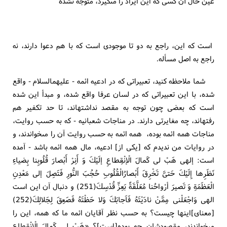
عين حال آن كسى كه اين ايراد را مى‏گيرد، متوجه نشده‏
است كه اين، راجع به دو تا موجودى است كه با هم دعوا دارند، نه
راجع به اصل مسأله.
شما ملاحظه كنيد، تعبيراتى كه در ادعيه ائمه - عليهم‏السلام - واقع
شده، با اين تعبيراتى كه در لسان عرفا واقع شده، و مبدأ اين شده
است كه بعضى چون توجه به مقصد نداشته‏اند، تا حد تكفير هم
رفته‏اند، چه مغايرتى دارند. در مناجات شعبانيه - كه به حسب روايت،
مناجات همه ائمه بوده، همه ائمه به حسب روايت آن را مى‏خواندند، و
در روايات من نديدم كه [يكى از] ادعيه، مال همه ائمه باشد - آمده
است: إلهى هَبْ لى كَمالَ الْإنْقِطاعِ إلَيْكَ وَ أَنِرْ أَبْصارَ قُلُوبِنا بِضياءِ
نَظَرِها إِلَيْكَ حَتىَّ تَخْرِقَ أَبْصارُالْقُلُوبِ حُجُبَ النُّورِ فَتَصِلَ إلى مَعْدِنِ
الْعَظَمَةِ وَ تَصيرَ أرْواحُنا مُعَلَّقَةً بَعِزِّ قُدْسِكَ(251) و دنبال آن اين است
الهى‏ وَاجْعَلْنى‏ مِمَّنْ نادَيْتَهُ فَاَجابَكَ وَلا حَظْتَهُ فَصَعِقَ لِجَلالِكَ(252)
[معناى‏]اينها چيست؟ به حسب نظر آقايان ائمه ما كه همه، اين را
مى‏خواندند، مقصودشان چه بوده‏[است‏]؟ «هَبْ لى كَمالَ الْإِنْقِطاعِ