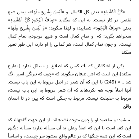
«كُلُّ الْأشْياءِ» يعنى كل الكمال. و «لَيْسَ بِشَى‏ءٍ مِنْها»، يعنى هيچ
نقصى در كار نيست. نه اين كه مى‏گويد «صِرْفُ الْوُجُودِ كُلُّ الْأشْياءِ»
يعنى «صِرْفُ الْوُجُود» شماييد؛ و لهذا مى‏گويد: «وَ لَيْسَ بِشَى‏ءٍ مِنْها»
مى‏خواهد بگويد: كه او تمامِ كمال است و هيچ موجودى تمامِ كمال
نيست. او چون تمام كمال است، هر كمالى را او دارد، اين طور تعبير
مى‏كند.
يكى از اشكالاتى كه يك كسى كه اطلاع از مسائل ندارد [مطرح
مى‏كند]،اين است كه اهل عرفان مى‏گويند كه «چون كه بى‏رنگى اسير رنگ
شد ...».(249) با اين كه آن شعر در اصل مربوط به اين باب نيست.
آنها اصلاً توجه هم نكرده‏اند كه آن شعر مربوط به اين باب نيست،
مربوط به حقيقت نيست. مربوط به جنگى است كه بين دو تا انسان
واقع
مى‏شود؛ و مقصود او را چون متوجه نشده‏اند، از اين جهت گفته‏اند كه
اين كفر است با اين كه اصلاً ربطى به آن مسأله ندارد؛ مسأله ديگرى
است كه اين همه جنگها كه در عالم واقع مى‏شود سر چيست، و اساساً