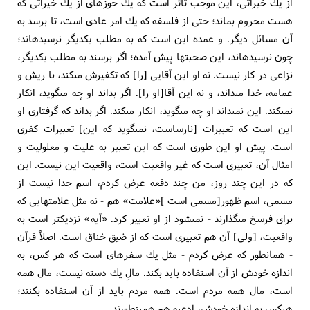
از يك خيراتى، اين موجب تأثر است كه يك حوزه‏اى از يك خيراتى كه
هست محروم بماند؛ حتى از فلسفه كه يك امر عادى است، تا برسد به
آن مسائل ديگر. و عمده اين است كه به مطلب يكديگر نرسيده‏اند؛
چون نرسيده‏اند، اين صحبتها پيش آمده؛ اگر برسند به مطلب يكديگر،
نزاعى در كار نيست. نه او اين آقايى [را] كه تكفيرش مى‏كند، با ريش و
عمامه، خدا مى‏داند، و نه اين آقا[او را]. اگر بداند او چه مى‏گويد، انكار
نمى‏كند. اين نمى‏داند او چه مى‏گويد، انكار مى‏كند. اگر بداند كه گرفتارى او
اين است كه تعبيرات [نارساست، نمى‏گويد كه اين‏] تعبيرات كفرى
است. پيش او اين طورى است كه اين تعبير به عليت و معلوليت و
امثال آن، تعبيرى است كه غير واقعيت است، واقعيت اين نيست. اين
كه در اين چند روز، من چند دفعه عرض كردم، اسم جدا نيست از
مسمى‏، اسم ظهور[مسمى‏ است ]«علامت» هم - نه مثل علامتهايى كه
براى فرسخ مى‏گذارند - نمى‏شود از او تعبير كرد. «آيه» نزديكتر است به
واقعيت، [ولى‏] آن هم تعبيرى است كه از ضيق خناق است. اصلاً قرآن
- همان‏طور كه عرض كردم - مثل يك سفره‏اى است كه هر كس، به
اندازه خودش از آن استفاده بايد بكند. مالِ يك دسته نيست، مال همه
است، مال همه مردم است. همه مردم بايد از آن استفاده بكنند؛
هركس به اندازه خودش، ادعيه هم همين‏طورند.