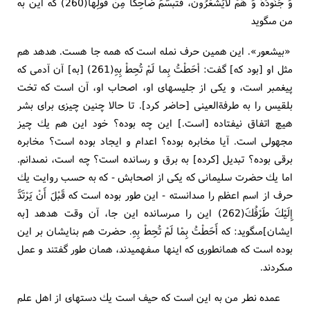
وَ جُنُودُهُ وَ هُمْ لايَشْعُرُونَ، فَتَبسَّمَ ضاحِكاً مِنْ قَوْلِها(260) كه اين به
من مى‏گويد
«بيشعور». اين همين حرف نمله است كه همه جا هست. هدهد هم
مثل او [بود كه‏] گفت: أحَطْتُ بِما لَمْ تُحِطْ بِهِ(261) [به‏] آن آدمى كه
پيغمبر است، و يكى از جليسهاى او، اصحاب او، آن است كه تخت
بلقيس را به طرفةالعينى [حاضر كرد]. تا حالا چنين چيزى براى بشر
هيچ اتفاق نيفتاده [است.] اين چه بوده؟ خود اين هم يك چيز
مجهولى است. آيا مخابره بوده؟ اعدام و ايجاد بوده است؟ مخابره
برقى بوده؟ تبديل [كرده‏] به برق و رسانده است؟ چه است، نمى‏دانم.
اما يك حضرت سليمانى كه يكى از اصحابش - كه به حسب روايت يك
حرف از اسم اعظم را مى‏دانسته - اين طور بوده است كه قَبْلَ أَنْ يَرْتَدَّ
إِلَيْكَ طَرْفُكَ(262) اين را مى‏رسانده اين جا، آن وقت هدهد [به
ايشان‏]مى‏گويد: كه أَحَطْتُ بِمْا لَمْ تُحِطْ بِهِ. حضرت هم بنايشان بر اين
بوده است كه همان‏طورى كه اينها مى‏فهميدند، همان طور گفتند و عمل
مى‏كردند.
عمده نطر من به اين است كه حيف است يك دسته‏اى از اهل علم