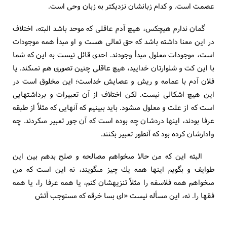
عصمت است. و كدام زبانشان نزديكتر به زبان وحى است.
گمان ندارم هيچ‏كس، هيچ آدم عاقلى كه موحد باشد البته، اختلاف
در اين معنا داشته باشد كه حق تعالى هست و او مبدأ همه موجودات
است، موجودات معلول مبدأ وجودند. احدى قائل نيست به اين كه شما
با اين كت و شلوارتان خداييد، هيچ عاقلى چنين تصورى هم نمى‏كند. يا
فلان آدم با عمامه و ريش و عصايش خداست؛ اين مخلوق است در
اين هيچ اشكالى نيست. لكن اختلاف از آن تعبيرات و برداشتهايى
است كه از علت و معلول مى‏شود. بايد ببينيم كه آنهايى كه مثلاً از طبقه
عرفا بودند، اينها دردشان چه بوده است كه آن جور تعبير مى‏كردند. چه
وادارشان كرده بود كه آنطور تعبير بكنند.
البته اين كه من حالا مى‏خواهم مصالحه و صلح بدهم بين اين
طوايف و بگويم اينها همه يك چيز مى‏گويند، نه اين است كه من
مى‏خواهم همه فلاسفه را مثلاً تنزيهشان كنم، يا همه عرفا را، يا همه
فقها را. نه، اين مسأله نيست «اى بسا خرقه كه مستوجب آتش‏