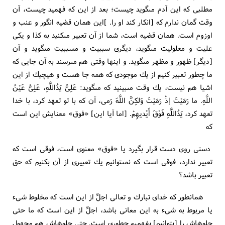
مطلبى كه اين آدم مى‏گويد چيست؛ بعد از اين كه فهميد چيست، آن
وقت گمان ندارم كه [انكار كند او را. ]اين همان قضيه انگور و عنب و
اوزوم است. همان قضيه است، شما از آن تعبير مى‏كنيد به كذا و يكى
عليت و معلوليت مى‏گويد، ديگرى سببيت و مسببيت مى‏گويد و آن
[ديگر] ظهور و مظهر مى‏گويد. و اينها وقتى هم مى‏رسند به آن جايى كه
ما چطور تعبير كنيم از يك موجودى كه همه جا هست و هيچ‏يك از اين
اشيا هم نيست، يك وقت مى‏بينيد كه مى‏گويد: عَلِىُّ يَدُاللَّهِ، عَلِىُّ عَيْنُ
اللَّهِ. ما رَمَيْتَ إذْ رَمَيْتَ وَلكِنَّ اللَّهَ رَمى‏، آن كه با تو تعهد كرد، با خدا
تعهد كرد، يَدُاللَّهِ فَوْقَ أَيْديهِمْ. [اما آيا اين‏] «فوق» معنايش اين است
كه
دستى روى دست قرار بگيرد يا «فوق» معنوى است، فوقى است كه
تعبير ندارد، فوقى است كه نمى‏توانيم يك تعبيرى از آن بكنيم كه حق
تعبير باشد؟
همان‏طور كه خداى تبارك و تعالى اجلِّ از اين است كه مخلوط شى‏ء
يا مربوط به شى‏ء به اين معانى باشد، اجلِّ از اين است كه ما حتى
جلوه‏اش را [بتوانيم‏] بفهميم چطورى است. حتى جلوه‏اش هم مجهول