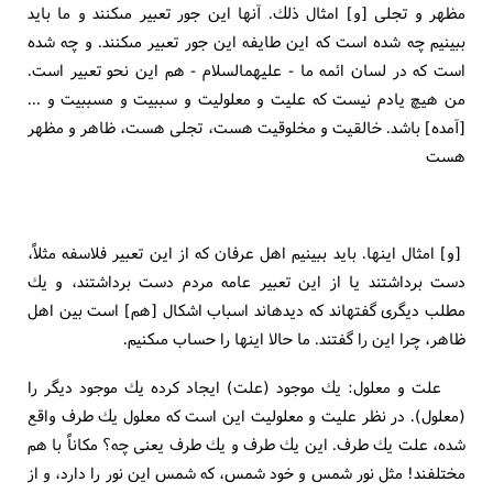
مظهر و تجلى [و] امثال ذلك. آنها اين جور تعبير مى‏كنند و ما بايد
ببينيم چه شده است كه اين طايفه اين جور تعبير مى‏كنند. و چه شده
است كه در لسان ائمه ما - عليهم‏السلام - هم اين نحو تعبير است.
من هيچ يادم نيست كه عليت و معلوليت و سببيت و مسببيت و ...
[آمده‏] باشد. خالقيت و مخلوقيت هست، تجلى هست، ظاهر و مظهر
هست‏
[و] امثال اينها. بايد ببينيم اهل عرفان كه از اين تعبير فلاسفه مثلاً،
دست برداشتند يا از اين تعبير عامه مردم دست برداشتند، و يك
مطلب ديگرى گفته‏اند كه ديده‏اند اسباب اشكال [هم‏] است بين اهل
ظاهر، چرا اين را گفتند. ما حالا اينها را حساب مى‏كنيم.
علت و معلول: يك موجود (علت) ايجاد كرده يك موجود ديگر را
(معلول). در نظر عليت و معلوليت اين است كه معلول يك طرف واقع
شده، علت يك طرف. اين يك طرف و يك طرف يعنى چه؟ مكاناً با هم
مختلفند! مثل نور شمس و خود شمس، كه شمس اين نور را دارد، و از