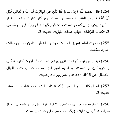
254) قال ابوعبداللَّه (ع): ... وَ هُوَ تَقَعُ فى يَدِالرَبِّ تَبارَكَ و تَعالى‏ قَبْلَ
اَنْ تَقَعَ فى يَدِ الْعَبْدِ. «صدقه در دست پروردگار تبارك و تعالى قرار
مى‏گيرد پيش از آن كه در دست بنده قرار گيرد.» فروع كافى، ج 4، ص
3، «كتاب الزكاة»، «باب صدقة الليل»، حديث 3.
255) حضرت امام (س) با دست خود را بالا قرار دادن به اين حالت
اشاره مى‏كنند.
256) فرقى بين تو و آنها (نشانه‏هاى تو) نيست مگر آن كه آنان بندگان
و آفريدگان تو هستند و اداره امور آنها به دست توست.» اقبال
الاعمال، ص 646، «دعاهاى هر روز ماه رجب».
257) اصول كافى، ج 1، ص 93، «كتاب التوحيد»، «باب النسبة»،
حديث 3.
258) شيخ محمد بهارى (متوفى 1325 ق) اهل بهار همدان، و از
سرآمد شاگردان عارف بزرگ، ملا حسينقلى همدانى است.