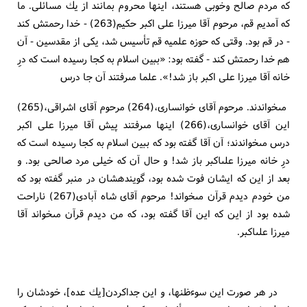
كه مردم صالح وخوبى هستند، اينها محروم بمانند از يك مسائلى. ما
كه آمديم قم، مرحوم آقا ميرزا على اكبر حكيم(263) - خدا رحمتش كند
- در قم بود. وقتى كه حوزه علميه قم تأسيس شد، يكى از مقدسين - آن
هم خدا رحمتش كند - گفته بود: «ببين اسلام به كجا رسيده است كه درِ
خانه آقا ميرزا على اكبر باز شد!». علما مى‏رفتند آن جا درس
مى‏خواندند. مرحوم آقاى خوانسارى،(264) مرحوم آقاى اشراقى،(265)
اين آقاى خوانسارى،(266) اينها مى‏رفتند پيش آقا ميرزا على اكبر
درس مى‏خواندند؛ آن آقا گفته بود كه ببين اسلام به كجا رسيده است كه
درِ خانه ميرزا على‏اكبر باز شد! و حال آن كه خيلى مرد صالحى بود. و
بعد از اين كه ايشان فوت شده بود، گوينده‏شان در منبر گفته بود كه
من خودم ديدم قرآن مى‏خواند! مرحوم آقاى شاه آبادى(267) ناراحت
شده بود از اين كه اين آقا گفته بود، كه من ديدم قرآن مى‏خواند آقا
ميرزا على‏اكبر.
در هر صورت اين سوءظنها، و اين جداكردن‏[يك عده‏]، خودشان را