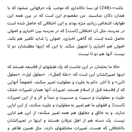
باشد»،(246) اى بسا دكاندارى كه موجب يك حرفهايى مى‏شود كه با
همان دكان مناسبند. من مقصودم اين است كه در بين همه اين
طوايف اشخاص زيادى منزه بودند و اين اختلافى كه حاصل شده است
در مدرسه، مثل آن اختلافى [است‏] كه در مدرسه بين اخبارى و اصولى
حاصل شده است. كه گاهى اخبارى، اصولى را شايد تكفير هم بكند،
اصولى هم اخبارى را تجهيل مى‏كند. با اين كه اينها مطلبشان دو تا
نيست. آنها هم دو تا نيست.
حالا ما بحثمان در اين جاست كه يك طبقه‏اى از فلاسفه هستند كه
اينها تعبيراتشان اين است كه: «علة العلل»، «معلول اول»، «معلول
ثانى» و تا آخر، دائم به عليت و معلوليت تعبير مى‏كنند، خصوصاً آنهايى
كه از فلاسفه قبل از اسلام هستند. تعبيرات آنها همان تعبيرات خشك
عليت و معلوليت و سببيت و مسببيت و مبدأ و اثر و از اين تعبيرات
[است‏]. و فقهاى ما هم تعبير به معلوليت و عليت مى‏كنند، از اين ابايى
ندارند. و به خالق و مخلوق هم همه تعبير مى‏كنند؛ از اين هم ابايى
نيست. يك دسته هم از اهل عرفان هستند و اينها در تعبيراتشان
بااختلافى كه هست، تعبيرات مختلفه‏اى دارند، مثل همين ظاهر و