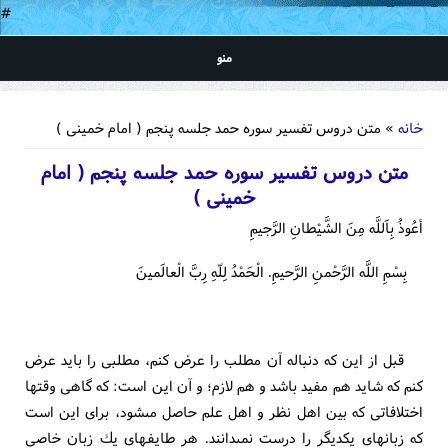
#
منو
شما اینجا هستید
خانه
» متن دروس تفسير سوره حمد جلسه پنجم ( امام خمینی )
متن دروس تفسير سوره حمد جلسه پنجم ( امام
خمینی )
أعُوذُ بِاَللَّه مِنَ الشَّيْطانِ الرَّجيمِ‏
بِسْمِ اللَّه الرَّحْمنِ الرَّحيمِ. الْحَمْدُ لِلّهِ رِبَّ الْعالَمينَ‏
قبل از اين كه دنباله آن مطلب را عرض كنم، مطلبى را بايد عرض
كنم كه شايد هم مفيد باشد و هم لازم؛ و آن اين است: كه گاهى وقتها
اختلافاتى كه بين اهل نظر و اهل علم حاصل مى‏شود، براى اين است
كه زبانهاى يكديگر را درست نمى‏دانند. هر طايفه‏اى يك زبان خاصى