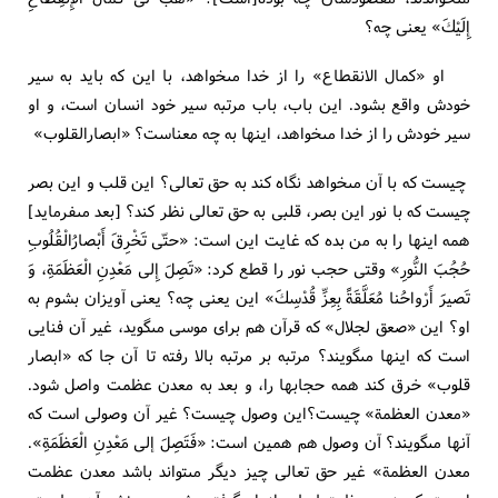
إِلَيْكَ» يعنى چه؟
او «كمال الانقطاع» را از خدا مى‏خواهد، با اين كه بايد به سير
خودش واقع بشود. اين باب، باب مرتبه سير خود انسان است، و او
سير خودش را از خدا مى‏خواهد، اينها به چه معناست؟ «ابصارالقلوب»
چيست كه با آن مى‏خواهد نگاه كند به حق تعالى؟ اين قلب و اين بصر
چيست كه با نور اين بصر، قلبى به حق تعالى نظر كند؟ [بعد مى‏فرمايد]
همه اينها را به من بده كه غايت اين است: «حتّى تَخْرِقَ أَبْصارُالْقُلُوبِ
حُجُبَ النُّورِ» وقتى حجب نور را قطع كرد: «تَصِلَ إِلى مَعْدِنِ الْعَظَمَةِ، وَ
تَصيرَ أَرْواحُنا مُعَلَّقَةً بِعِزِّ قُدْسِكَ» اين يعنى چه؟ يعنى آويزان بشوم به
او؟ اين «صعق لجلال» كه قرآن هم براى موسى مى‏گويد، غير آن فنايى
است كه اينها مى‏گويند؟ مرتبه بر مرتبه بالا رفته تا آن جا كه «ابصار
قلوب» خرق كند همه حجابها را، و بعد به معدن عظمت واصل شود.
«معدن العظمة» چيست؟اين وصول چيست؟ غير آن وصولى است كه
آنها مى‏گويند؟ آن وصول هم همين است: «فَتَصِلَ إلى‏ مَعْدِنِ الْعَظَمَةِ».
معدن العظمة» غير حق تعالى چيز ديگر مى‏تواند باشد معدن عظمت