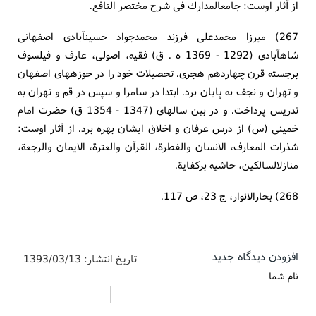
از آثار اوست: جامع‏المدارك فى شرح مختصر النافع.
267) ميرزا محمدعلى فرزند محمدجواد حسين‏آبادى اصفهانى
شاه‏آبادى (1292 - 1369 ه . ق) فقيه، اصولى، عارف و فيلسوف
برجسته قرن چهاردهم هجرى. تحصيلات خود را در حوزه‏هاى اصفهان
و تهران و نجف به پايان برد. ابتدا در سامرا و سپس در قم و تهران به
تدريس پرداخت. و در بين سالهاى (1347 - 1354 ق) حضرت امام
خمينى (س) از درس عرفان و اخلاق ايشان بهره برد. از آثار اوست:
شذرات المعارف، الانسان والفطرة، القرآن والعترة، الايمان والرجعة،
منازل‏السالكين، حاشيه بركفاية.
268) بحارالانوار، ج 23، ص 117.
افزودن دیدگاه جدید
تاریخ انتشار:
1393/03/13
نام شما