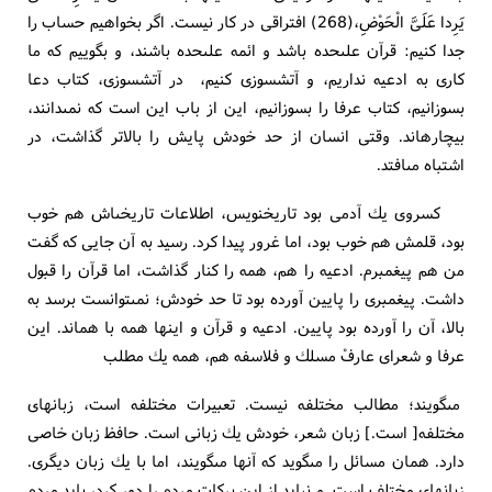
يَرِدا عَلَىَّ الْحَوْضِ،(268) افتراقى در كار نيست. اگر بخواهيم حساب را
جدا كنيم: قرآن على‏حده باشد و ائمه على‏حده باشند، و بگوييم كه ما
كارى به ادعيه نداريم، و آتش‏سوزى كنيم، در آتش‏سوزى، كتاب دعا
بسوزانيم، كتاب عرفا را بسوزانيم، اين از باب اين است كه نمى‏دانند،
بيچاره‏اند. وقتى انسان از حد خودش پايش را بالاتر گذاشت، در
اشتباه مى‏افتد.
كسروى يك آدمى بود تاريخ‏نويس، اطلاعات تاريخى‏اش هم خوب
بود، قلمش هم خوب بود، اما غرور پيدا كرد. رسيد به آن جايى كه گفت
من هم پيغمبرم. ادعيه را هم، همه را كنار گذاشت، اما قرآن را قبول
داشت. پيغمبرى را پايين آورده بود تا حد خودش؛ نمى‏توانست برسد به
بالا، آن را آورده بود پايين. ادعيه و قرآن و اينها همه با هم‏اند. اين
عرفا و شعراى عارفْ مسلك و فلاسفه هم، همه يك مطلب
مى‏گويند؛ مطالب مختلفه نيست. تعبيرات مختلفه است، زبانهاى
مختلفه‏[ است.] زبان شعر، خودش يك زبانى است. حافظ زبان خاصى
دارد. همان مسائل را مى‏گويد كه آنها مى‏گويند، اما با يك زبان ديگرى.
زبانهاى مختلف است. و نبايد از اين بركات مردم را دور كرد، بايد مردم