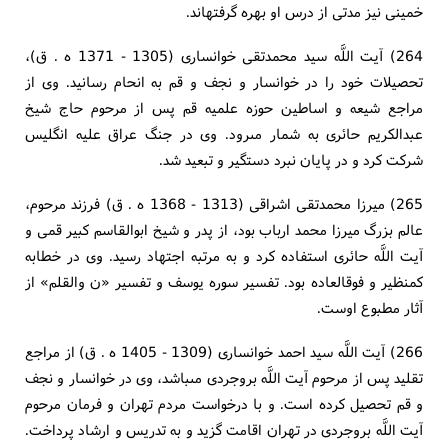
خمينى نيز مدتى از درس او بهره گرفته‏اند.
264) آيت اللَّه سيد محمدتقى خوانسارى (1305 - 1371 ه . ق)،
تحصيلات خود را در خوانسار و نجف و قم به انحام رسانيد. وى از
مراجع شيعه و اساطين حوزه علميه قم پس از مرحوم حاج شيخ
عبدالكريم حائرى به شمار مى‏رود. وى در جنگ عراق عليه انگليس
شركت كرد و در پايان نبرد دستگير و تبعيد شد.
265) ميرزا محمدتقى اشراقى (1313 - 1368 ه . ق) فرزند مرحوم،
عالم بزرگ ميرزا محمد ارباب بود، از پدر و شيخ ابوالقاسم كبير قمى و
آيت اللَّه حائرى استفاده كرد و به مرتبه اجتهاد رسيد. وى در خطابه
كم‏نظير و فوق‏العاده بود. تفسير سوره يوسف و تفسير «ن والقلم» از
آثار مطبوع اوست.
266) آيت اللَّه سيد احمد خوانسارى (1309 - 1405 ه . ق) از مراجع
تقليد پس از مرحوم آيت اللَّه بروجردى مى‏باشد، وى در خوانسار و نجف
و قم تحصيل كرده است. و با درخواست مردم تهران و فرمان مرحوم
آيت اللَّه بروجردى در تهران اقامت گزيد و به تدريس و ارشاد پرداخت.