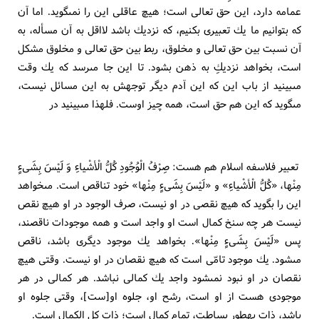
عمامه دارد، اين حق تعالى است؛ هيچ عاقلى اين را نمى‏گويد. اما آن
كه بتوانيم ما يك تعبيرى بكنيم، كه نزديك باشد لااقل به آن مسأله، به
آن نسبت بين حق تعالى و مخلوق، ربط بين حق تعالى و مخلوق مشكل
است، بخواهد نزديكِ به ذهن بشود. تا اين جا مى‏رسد كه يك وقت
مى‏بينيد از باب اين كه اين آدم ديگر توجهش به اين مسائل نيست،
مى‏گويد كه اين هم حق است، همه چيز اوست. فلهذا مى‏بينيد در
تعبير فلاسفه اسلام هم هست: صِرْفُ الْوُجُودِ كُلُّ الْأشْياءِ وَ لَيْسَ بِشَى‏ءٍ
مِنْها، «كُلُّ الْأشْياءِ» و «لَيْسَ بِشَى‏ءٍ مِنْها» خود تناقص است. مى‏خواهد
اين را بگويد كه هيچ نقصى در او نيست، صرف الوجود در او هيچ نقص
نيست هر چه سنخ كمال است او واجد است و همه موجودات ناقصند،
پس «لَيْسَ بِشَى‏ءٍ مِنْها». بخواهد يك موجود ديگرى باشد، ناقص
مى‏شود. يك موجود تامّى است كه هيچ نقصان در او نيست. وقتى هيچ
نقصان در او نبود نمى‏شود واجد يك كمالى نباشد. هر كمالى در هر
موجودى هست از او است، رشح او، جلوه او[ست‏]، وقتى جلوه او
باشد، ذات به‏طور بساطت، تمام كمال است؛ ذات كل الكمال است.