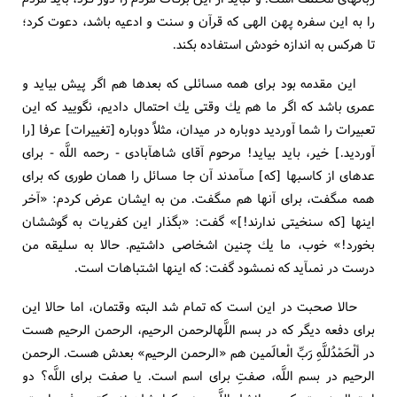
را به اين سفره پهن الهى كه قرآن و سنت و ادعيه باشد، دعوت كرد؛
تا هركس به اندازه خودش استفاده بكند.
اين مقدمه بود براى همه مسائلى كه بعدها هم اگر پيش بيايد و
عمرى باشد كه اگر ما هم يك وقتى يك احتمال داديم، نگوييد كه اين
تعبيرات را شما آورديد دوباره در ميدان، مثلاً دوباره [تغييرات‏] عرفا [را
آورديد.] خير، بايد بيايد! مرحوم آقاى شاه‏آبادى - رحمه اللَّه - براى
عده‏اى از كاسبها [كه‏] مى‏آمدند آن جا مسائل را همان طورى كه براى
همه مى‏گفت، براى آنها هم مى‏گفت. من به ايشان عرض كردم: «آخر
اينها [كه سنخيتى ندارند!]» گفت: «بگذار اين كفريات به گوششان
بخورد!» خوب، ما يك چنين اشخاصى داشتيم. حالا به سليقه من
درست در نمى‏آيد كه نمى‏شود گفت: كه اينها اشتباهات است.
حالا صحبت در اين است كه تمام شد البته وقتمان، اما حالا اين
براى دفعه ديگر كه در بسم اللَّه‏الرحمن الرحيم، الرحمن الرحيم هست
در ألْحَمْدُللَّهِ رَبِّ الْعالَمين هم «الرحمن الرحيم» بعدش هست. الرحمن
الرحيم در بسم اللَّه، صفتِ براى اسم است. يا صفت براى اللَّه؟ دو