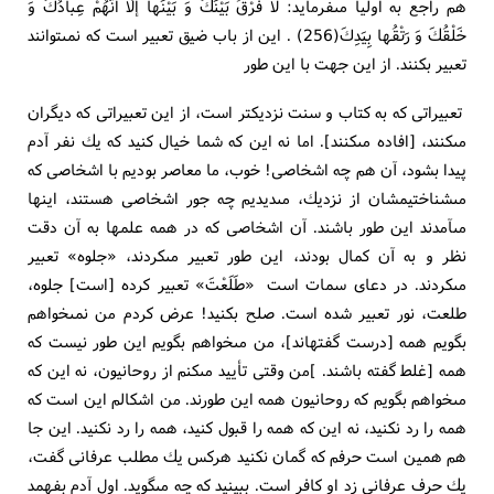
هم راجع به اوليا مى‏فرمايد: لا فَرْقُ بَيْنَكَ وَ بَيْنَها إلّا أَنَّهُمْ عِبادُكَ وَ
خَلْقُكَ وَ رَتْقُها بِيَدِكَ(256) . اين از باب ضيق تعبير است كه نمى‏توانند
تعبير بكنند. از اين جهت با اين طور
تعبيراتى كه به كتاب و سنت نزديكتر است، از اين تعبيراتى كه ديگران
مى‏كنند، [افاده مى‏كنند]. اما نه اين كه شما خيال كنيد كه يك نفر آدم
پيدا بشود، آن هم چه اشخاصى! خوب، ما معاصر بوديم با اشخاصى كه
مى‏شناختيمشان از نزديك، مى‏ديديم چه جور اشخاصى هستند، اينها
مى‏آمدند اين طور باشند. آن اشخاصى كه در همه علمها به آن دقت
نظر و به آن كمال بودند، اين طور تعبير مى‏كردند، «جلوه» تعبير
مى‏كردند. در دعاى سمات است «طَلَعْتَ» تعبير كرده [است‏] جلوه،
طلعت، نور تعبير شده است. صلح بكنيد! عرض كردم من نمى‏خواهم
بگويم همه [درست گفته‏اند]، من مى‏خواهم بگويم اين طور نيست كه
همه [غلط گفته باشند. ]من وقتى تأييد مى‏كنم از روحانيون، نه اين كه
مى‏خواهم بگويم كه روحانيون همه اين طورند. من اشكالم اين است كه
همه را رد نكنيد، نه اين كه همه را قبول كنيد، همه را رد نكنيد. اين جا
هم همين است حرفم كه گمان نكنيد هركس يك مطلب عرفانى گفت،
يك حرف عرفانى زد او كافر است. ببينيد كه چه مى‏گويد. اول آدم بفهمد