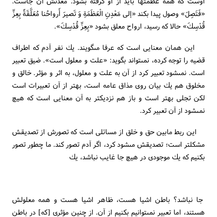
اوست كه همه عظمتها بايد از او گرفته بشود. معدنش آن جاست.
«فَتَصِلَ» وصول پيدا بكند «إلى مَعْدِنِ الْعَظَمَةِ وَ تَصيرَ أَرواحُنا مُعَلَّقَةً بِعِزِّ
قُدْسِكَ» حالا كه رسيد، ارواح معلق بشود «بِعِزِّ قُدْسِكَ».
اين همان معنايى است كه عرفا مى‏گويند. يك نفر آدم كه اطراف
قضيه را توجه كرده، نمى‏تواند بگويد: «علت و معلول است». ضيق تعبير
است. نمى‏شود تعبير كرد از آن به علت و معلول، به اثر و مؤثر. خالق و
مخلوق هم يك بيان روى مذاق عامه است، بهتر از آن تعبيرات است
لكن تجلى بهتر است و باز هم نزديكتر به آن معنايى است كه هيچ
نمى‏شود از آن تعبير كرد.
اين ربط مابين حق و خلق از مسائلى است كه تصورش از تصديقش
مشكلتر است؛ تصديقش مى‏شود كرد، اگر آدم تصور كند. ما چطور تصور
بكنيم كه يك موجودى در هيچ جا غايب نباشد، يك‏
جا نباشد؟ باطن اشيا هست، ظاهر اشيا هست و همه معلولش
هستند، اما تعبير نمى‏توانيم بكنيم از آن. از چنين مؤثرى [كه‏] در باطن