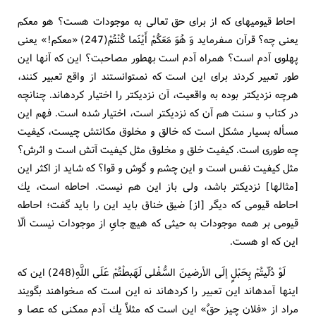
احاط قيوميه‏اى كه از براى حق تعالى به موجودات هست؟ هو معكم
يعنى چه؟ قرآن مى‏فرمايد وَ هُوَ مَعَكُمْ أَيْنَما كُنْتُمْ(247) «معكم!» يعنى
پهلوى آدم است؟ همراه آدم است به‏طور مصاحبت؟ اين كه آنها اين
طور تعبير كردند براى اين است كه نمى‏توانستند از واقع تعبير كنند،
هرچه نزديكتر بوده به واقعيت، آن نزديكتر را اختيار كرده‏اند. چنانچه
در كتاب و سنت هم آن كه نزديكتر است، اختيار شده است. فهم اين
مسأله بسيار مشكل است كه خالق و مخلوق مكانتش چيست، كيفيت
چه طورى است. كيفيت خلق و مخلوق مثل كيفيت آتش است و اثرش؟
مثل كيفيت نفس است و اين چشم و گوش و قوا؟ كه شايد از اكثر اين
[مثالها] نزديكتر باشد، ولى باز اين هم نيست. احاطه است، يك
احاطه قيومى كه ديگر [از] ضيق خناق بايد اين را بايد گفت؛ احاطه
قيومى بر همه موجودات به حيثى كه هيچ جاىِ از موجودات نيست الّا
اين كه او هست.
لَوْ دُلّيتُمْ بِحَبْلٍ إلَى الأرضينَ السُّفْلى‏ لَهَبطْتُمْ عَلَى اللَّهِ(248) اين كه
اينها آمده‏اند اين تعبير را كرده‏اند نه اين است كه مى‏خواهند بگويند
مراد از «فلان چيزِ حقٌ» اين است كه مثلاً يك آدم ممكنى كه عصا و