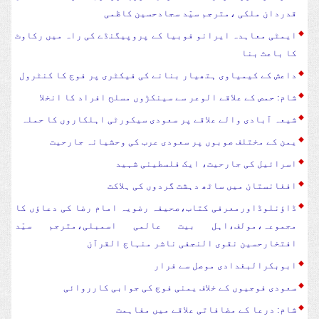
قدردان ملکی ،مترجم سیّد سجادحسین کاظمی
ایمٹی معاہدہ ایرانو فوبیا کے پروپیگنڈے کی راہ میں رکاوٹ
کا باعث بنا
داعش کے کیمیاوی ہتھیار بنانے کی فیکٹری پر فوج کا کنٹرول
شام: حمص کے علاقے الوعر سے سینکڑوں مسلح افراد کا انخلا
شیعہ آبادی والے علاقے پر سعودی سیکورٹی اہلکاروں کا حملہ
یمن کے مختلف صوبوں پر سعودی عرب کی وحشیانہ جارحیت
اسرائیل کی جارحیت، ایک فلسطینی شہید
افغانستان میں ساٹھ دہشت گردوں کی ہلاکت
ڈاؤنلوڈاورمعرفی کتاب،صحیفہ رضویہ امام رضا کی دعاؤں کا
مجموعہ،مولف،اہل بیت عالمی اسمبلی،مترجم سیّد
افتخارحسین نقوی النجفی ناشر منہاج القرآن
ابوبکرالبغدادی موصل سے فرار
سعودی فوجیوں کے خلاف یمنی فوج کی جوابی کارروائی
شام: درعا کے مضافاتی علاقے میں مفاہمت