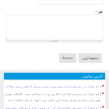
نظر
*
آخرین عناوین
ڈاؤنلوڈاورمعرفی کتاب سول سوسا‏‏ئٹی،مولف ڈاکٹرحمیدمولانا
ڈاؤنلوڈاورمعرفی کتاب،اسلامی پرده،مولف، حجه الاسلام مهدی
مهریزی ،مترجم ضیغم همدانی ناشرنورالهداٹرسٹ اسلام آباد
ڈاؤنلوڈاورمعرفی کتاب،قرآن اورپلورلزم ،مولف، سیدحسن