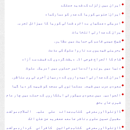
ایران میں زلزلے کے شدید جھٹکے
ایران: جنوبی کوریا کے صدر کو مبارکباد
امریکی دھمکیاں بے اثر، شمالی کوریا کا میزائل تجربہ
یران کے صدارتی انتخابات
شیخ عیسی قاسم کی حمایت میں مظاہرہ
بحرینی قیدیوں سے ناروا سلوک کی مذمت
شام کا الجراح فوجی اڈہ دہشت گردوں کے قبضے سے آزاد
دنیا میں ہونے والے سائبر حملوں میں امریکہ ملوث
ایران کے صدارتی امیدواروں کے درمیان آخری ٹی وی مناظرہ
سعودی عرب میں شیعہ مسلمانوں کی مسجد کو شہید کر دیا گیا
العوامیہ میں سعودی سیکورٹی اہلکاروں کے حملے میں چار عام
شہری جاں بحق
ڈاؤنلوڈاورمعرفی کتاب،صدائے علی علیہ السلام،مولف،
مقبول حسین علوی ،ناشر جامعه جعفریه جن ضلع اٹک
ڈاؤنلوڈاورمعرفی کتاب،خواتین کاقرآنی کردار،مولف،