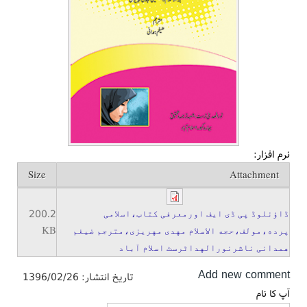
نرم افزار:
Size
Attachment
200.2
ڈاؤنلوڈ پی ڈی ایف اورمعرفی کتاب،اسلامی
KB
پرده،مولف،حجه الاسلام مهدی مهریزی،مترجم ضیغم
همدانی ناشرنورالهداٹرسٹ اسلام آباد
Add new comment
تاریخ انتشار:
1396/02/26
آپ کا نام