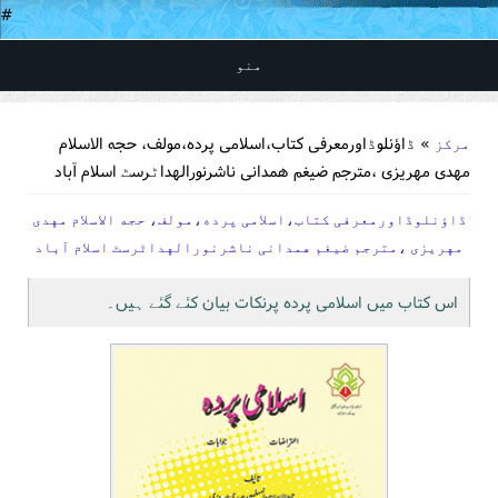
#
منو
You are here
» ڈاؤنلوڈاورمعرفی کتاب،اسلامی پرده،مولف، حجه الاسلام
مرکز
مهدی مهریزی ،مترجم ضیغم همدانی ناشرنورالهداٹرسٹ اسلام آباد
ڈاؤنلوڈاورمعرفی کتاب،اسلامی پرده،مولف، حجه الاسلام مهدی
مهریزی ،مترجم ضیغم همدانی ناشرنورالهداٹرسٹ اسلام آباد
اس کتاب میں اسلامی پرده پرنکات بیان کئے گئے ہیں۔