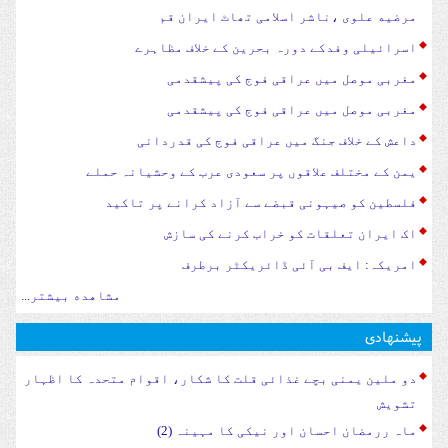
مرضیه علوی ،ناشر اسلامی تھاٹ ایران قم
اسرائیلی وفدکے دورہ بحرین کے خلاف مظاہرے
مغربی موصل میں عراقی فوج کی پیشقدمی
مغربی موصل میں عراقی فوج کی پیشقدمی
داعش کے خلاف جنگ میں عراقی فوج کی قدردانی
یمن کے مختلف علاقوں پر سعودی عرب کے وحشیانہ حملے
فلسطین کو صیہونی قبضے سے آزاد کرانے پر تاکید
اک ایران تعلقات کو خراب کرنے کی سازش
امریکہ: ایف بی آئی ڈائریکٹر برطرف
مشاهده بیشتر...
پیشنهادی
دو ملین یمنی بچے غذائی قلت کا شکار، اقوام متحدہ کا اظہار
تشویش
ماہ ررمضان احسان اور نیکی کا مہینہ (2)