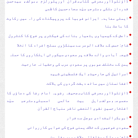
ڈاؤنلوڈاورمعرفی کتاب،قرآن اورپلورلزم ،مولف، سیدحسن
قدردان ملکی ،مترجم سیّد سجادحسین کاظمی
ایمٹی معاہدہ ایرانو فوبیا کے پروپیگنڈے کی راہ میں رکاوٹ
کا باعث بنا
داعش کے کیمیاوی ہتھیار بنانے کی فیکٹری پر فوج کا کنٹرول
شام: حمص کے علاقے الوعر سے سینکڑوں مسلح افراد کا انخلا
شیعہ آبادی والے علاقے پر سعودی سیکورٹی اہلکاروں کا حملہ
یمن کے مختلف صوبوں پر سعودی عرب کی وحشیانہ جارحیت
اسرائیل کی جارحیت، ایک فلسطینی شہید
افغانستان میں ساٹھ دہشت گردوں کی ہلاکت
ڈاؤنلوڈاورمعرفی کتاب،صحیفہ رضویہ امام رضا کی دعاؤں کا
مجموعہ،مولف،اہل بیت عالمی اسمبلی،مترجم سیّد
افتخارحسین نقوی النجفی ناشر منہاج القرآن
ابوبکرالبغدادی موصل سے فرار
سعودی فوجیوں کے خلاف یمنی فوج کی جوابی کارروائی
شام: درعا کے مضافاتی علاقے میں مفاہمت