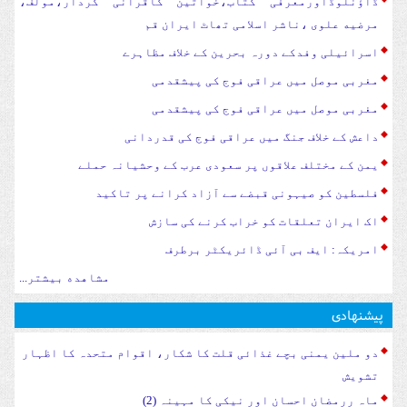
ڈاؤنلوڈاورمعرفی کتاب،خواتین کاقرآنی کردار،مولف،
مرضیه علوی ،ناشر اسلامی تھاٹ ایران قم
اسرائیلی وفدکے دورہ بحرین کے خلاف مظاہرے
مغربی موصل میں عراقی فوج کی پیشقدمی
مغربی موصل میں عراقی فوج کی پیشقدمی
داعش کے خلاف جنگ میں عراقی فوج کی قدردانی
یمن کے مختلف علاقوں پر سعودی عرب کے وحشیانہ حملے
فلسطین کو صیہونی قبضے سے آزاد کرانے پر تاکید
اک ایران تعلقات کو خراب کرنے کی سازش
امریکہ: ایف بی آئی ڈائریکٹر برطرف
مشاهده بیشتر...
پیشنهادی
دو ملین یمنی بچے غذائی قلت کا شکار، اقوام متحدہ کا اظہار
تشویش
ماہ ررمضان احسان اور نیکی کا مہینہ (2)