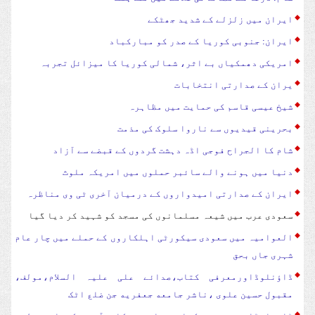
ایران میں زلزلے کے شدید جھٹکے
ایران: جنوبی کوریا کے صدر کو مبارکباد
امریکی دھمکیاں بے اثر، شمالی کوریا کا میزائل تجربہ
یران کے صدارتی انتخابات
شیخ عیسی قاسم کی حمایت میں مظاہرہ
بحرینی قیدیوں سے ناروا سلوک کی مذمت
شام کا الجراح فوجی اڈہ دہشت گردوں کے قبضے سے آزاد
دنیا میں ہونے والے سائبر حملوں میں امریکہ ملوث
ایران کے صدارتی امیدواروں کے درمیان آخری ٹی وی مناظرہ
سعودی عرب میں شیعہ مسلمانوں کی مسجد کو شہید کر دیا گیا
العوامیہ میں سعودی سیکورٹی اہلکاروں کے حملے میں چار عام
شہری جاں بحق
ڈاؤنلوڈاورمعرفی کتاب،صدائے علی علیہ السلام،مولف،
مقبول حسین علوی ،ناشر جامعه جعفریه جن ضلع اٹک