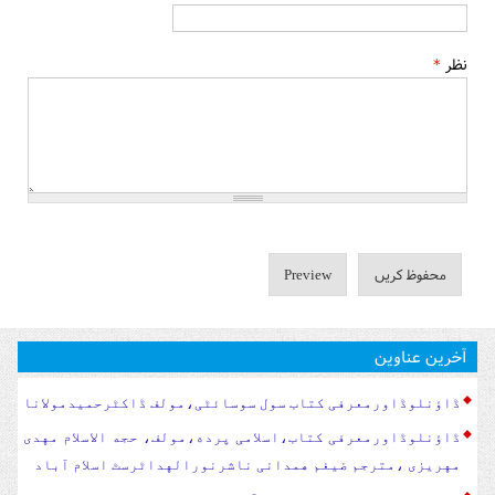
نظر
*
آخرین عناوین
ڈاؤنلوڈاورمعرفی کتاب سول سوسا‏‏ئٹی،مولف ڈاکٹرحمیدمولانا
ڈاؤنلوڈاورمعرفی کتاب،اسلامی پرده،مولف، حجه الاسلام مهدی
مهریزی ،مترجم ضیغم همدانی ناشرنورالهداٹرسٹ اسلام آباد