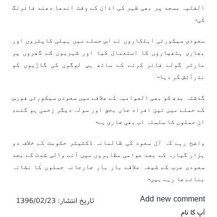
الفتیہ مسجد پر بھی ظہر کی اذان کے وقت اندھا دھند فائرنگ
کی-
سعودی سیکورٹی اہلکاروں نے اس حملے میں ہیلی کاپٹروں اور
بھاری ہتھیاروں کا استعمال کیا اور شہریوں کے گھروں پر
مارٹر گولے فائر کرنے کے ساتھ ہی لوگوں کی گاڑیوں کو
نذرآتش کر دیا-
گذشتہ بدھ کو بھی العوامیہ کے علاقے میں سعودی سیکورٹی فورس
کے حملے میں تین افراد جاں بحق اور سولہ دیگر زخمی ہو گئے،
ان حملوں کا سلسلہ اب بھی جاری ہے-
واضح رہے کہ آل سعود کی ظالمانہ ڈکٹیٹر حکومت کے خلاف دو
ہزار گیارہ کے بعد عوامی مظاہروں میں آنے والی شدت کے بعد
سعودی عرب کے شیعہ علاقے بار بار جارحانہ حملوں کا نشانہ
بنائے جا رہے ہیں-
Add new comment
تاریخ انتشار:
1396/02/23
آپ کا نام