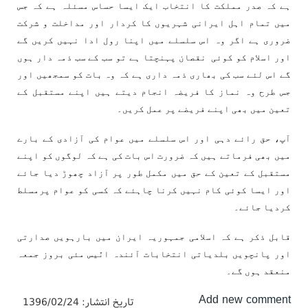
ہے کہ صدر مملکت کا انتخاب ایک ایسا حساس مسئلہ ہے کہ جس
میں تمام اہل ایرانی شہریوں کا کردار اور مداخلت و شرکت
ضروری ہے اگر وہ اس سلسلے میں اپنا رول ادا نہیں کریں گے
اور اسلام کو کوئی نقصان پہنچتا ہے تو سب کے سب ذمہ دار ہوں
گے اس لئے سب کی بھاری ذمہ داری ہے کہ وہ بات کو سمجھیں اور
جس طرح وہ نماز کا فریضہ انجام دیتے ہیں اپنے مستقبل کے
تعین میں بھی اپنے فریضے پر عمل کریں۔
آپ، حق رائے دہی اور اس سلسلے میں عوام کی آزادی کے بارے
میں بھی فرماتے ہیں کہ ضرورت اس بات کی ہے کہ لوگوں کو اپنے
مستقبل کے تعین کے حق میں مکمل طور پر آزاد چھوڑ دیا جائے
اور ایسا کوئی کام نہیں کرنا چاہئے کہ کسی کو عوام پرمسلط
کردیا جائے۔
قابل ذکر ہے کہ اسلامی جمہوریہ ایران میں بارہویں صدارتی
اور پانچویں بلدیاتی انتخابات آئندہ انّیس مئی بروز جمعہ
منعقد ہوں گے۔
Add new comment
تاریخ انتشار:
1396/02/24