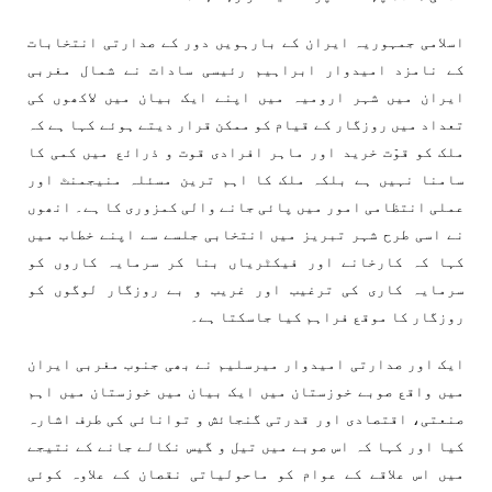
اسلامی جمہوریہ ایران کے بارہویں دور کے صدارتی انتخابات
کے نامزد امیدوار ابراہیم رئیسی سادات نے شمال مغربی
ایران میں شہر ارومیہ میں اپنے ایک بیان میں لاکھوں کی
تعداد میں روزگار کے قیام کو ممکن قرار دیتے ہوئے کہا ہے کہ
ملک کو قوّت خرید اور ماہر افرادی قوت و ذرائع میں کمی کا
سامنا نہیں ہے بلکہ ملک کا اہم ترین مسئلہ منیجمنٹ اور
عملی انتظامی امور میں پائی جانے والی کمزوری کا ہے۔ انھوں
نے اسی طرح شہر تبریز میں انتخابی جلسے سے اپنے خطاب میں
کہا کہ کارخانے اور فیکٹریاں بنا کر سرمایہ کاروں کو
سرمایہ کاری کی ترغیب اور غریب و بے روزگار لوگوں کو
روزگار کا موقع فراہم کیا جاسکتا ہے۔
ایک اور صدارتی امیدوار میرسلیم نے بھی جنوب مغربی ایران
میں واقع صوبے خوزستان میں ایک بیان میں خوزستان میں اہم
صنعتی، اقتصادی اور قدرتی گنجائش و توانائی کی طرف اشارہ
کیا اور کہا کہ اس صوبے میں تیل و گیس نکالے جانے کے نتیجے
میں اس علاقے کے عوام کو ماحولیاتی نقصان کے علاوہ کوئی