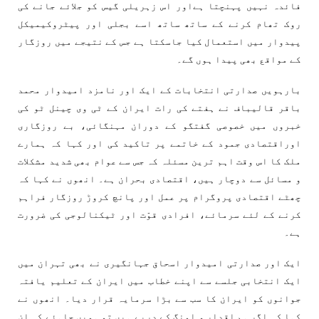
فائدہ نہیں پہنچتا ہےاور اس زہریلی گیس کو جلائے جانے کی
روک تھام کرنے کے ساتھ ساتھ اسے بجلی اور پیٹروکیمیکل
پیدوار میں استعمال کیا جاسکتا ہے جس کے نتیجے میں روزگار
کے مواقع بھی پیدا ہوں گے۔
بارہویں صدارتی انتخابات کے ایک اور نامزد امیدوار محمد
باقر قالیباف نے ہفتے کی رات ایران کے ٹی وی چینل ٹو کی
خبروں میں خصوصی گفتگو کے دوران مہنگائی، بے روزگاری
اوراقتصادی جمود کے خاتمے پر تاکید کی اور کہا کہ ہمارے
ملک کا اس وقت اہم ترین مسئلہ کہ جس سے عوام بھی شدید مشکلات
و مسائل سے دوچار ہیں، اقتصادی بحران ہے۔ انھوں نے کہا کہ
چھٹے اقتصادی پروگرام پر عمل اور پانچ کروڑ روزگار فراہم
کرنے کے لئے سرمائے، افرادی قوّت اور ٹیکنالوجی کی ضرورت
ہے۔
ایک اور صدارتی امیدوار اسحاق جہانگیری نے بھی تہران میں
ایک انتخابی جلسے سے اپنے خطاب میں ایران کے تعلیم یافتہ
جوانوں کو ایران کا سب سے بڑا سرمایہ قرار دیا۔ انھوں نے
کہا کہ اگر ہم اقدار و امنگ کے درپے ہیں تو ہمیں چاہئے کہ ان