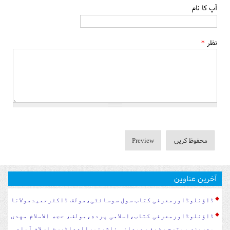
آپ کا نام
نظر
*
آخرین عناوین
ڈاؤنلوڈاورمعرفی کتاب سول سوسا‏‏ئٹی،مولف ڈاکٹرحمیدمولانا
ڈاؤنلوڈاورمعرفی کتاب،اسلامی پرده،مولف، حجه الاسلام مهدی
مهریزی ،مترجم ضیغم همدانی ناشرنورالهداٹرسٹ اسلام آباد