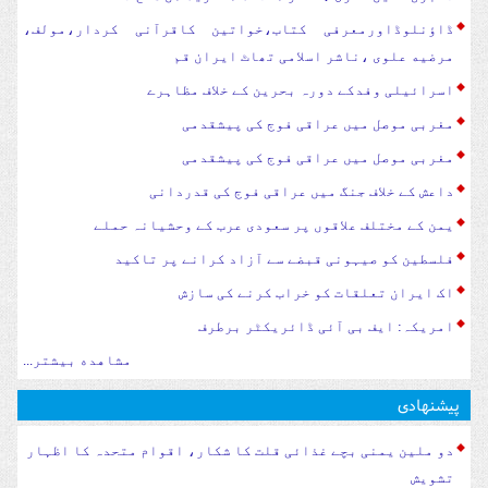
ڈاؤنلوڈاورمعرفی کتاب،خواتین کاقرآنی کردار،مولف،
مرضیه علوی ،ناشر اسلامی تھاٹ ایران قم
اسرائیلی وفدکے دورہ بحرین کے خلاف مظاہرے
مغربی موصل میں عراقی فوج کی پیشقدمی
مغربی موصل میں عراقی فوج کی پیشقدمی
داعش کے خلاف جنگ میں عراقی فوج کی قدردانی
یمن کے مختلف علاقوں پر سعودی عرب کے وحشیانہ حملے
فلسطین کو صیہونی قبضے سے آزاد کرانے پر تاکید
اک ایران تعلقات کو خراب کرنے کی سازش
امریکہ: ایف بی آئی ڈائریکٹر برطرف
مشاهده بیشتر...
پیشنهادی
دو ملین یمنی بچے غذائی قلت کا شکار، اقوام متحدہ کا اظہار
تشویش