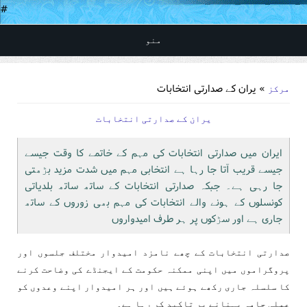
#
منو
You are here
» یران کے صدارتی انتخابات
مرکز
یران کے صدارتی انتخابات
ایران میں صدارتی انتخابات کی مہم کے خاتمے کا وقت جیسے
جیسے قریب آتا جا رہا ہے انتخابی مہم میں شدت مزید بڑھتی
جا رہی ہے۔ جبکہ صدارتی انتخابات کے ساتھ ساتھ بلدیاتی
کونسلوں کے ہونے والے انتخابات کی مہم بھی زوروں کے ساتھ
جاری ہے اور سڑکوں پر ہر طرف امیدواروں
صدارتی انتخابات کے چھے نامزد امیدوار مختلف جلسوں اور
پروگراموں میں اپنی ممکنہ حکومت کے ایجنڈے کی وضاحت کرنے
کا سلسلہ جاری رکھے ہوئے ہیں اور ہر امیدوار اپنے وعدوں کو
عملی جامہ پہنانے پر تاکید کر رہا ہے۔