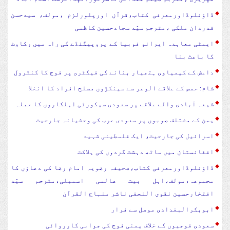
ڈاؤنلوڈاورمعرفی کتاب،قرآن اورپلورلزم ،مولف، سیدحسن
قدردان ملکی ،مترجم سیّد سجادحسین کاظمی
ایمٹی معاہدہ ایرانو فوبیا کے پروپیگنڈے کی راہ میں رکاوٹ
کا باعث بنا
داعش کے کیمیاوی ہتھیار بنانے کی فیکٹری پر فوج کا کنٹرول
شام: حمص کے علاقے الوعر سے سینکڑوں مسلح افراد کا انخلا
شیعہ آبادی والے علاقے پر سعودی سیکورٹی اہلکاروں کا حملہ
یمن کے مختلف صوبوں پر سعودی عرب کی وحشیانہ جارحیت
اسرائیل کی جارحیت، ایک فلسطینی شہید
افغانستان میں ساٹھ دہشت گردوں کی ہلاکت
ڈاؤنلوڈاورمعرفی کتاب،صحیفہ رضویہ امام رضا کی دعاؤں کا
مجموعہ،مولف،اہل بیت عالمی اسمبلی،مترجم سیّد
افتخارحسین نقوی النجفی ناشر منہاج القرآن
ابوبکرالبغدادی موصل سے فرار
سعودی فوجیوں کے خلاف یمنی فوج کی جوابی کارروائی