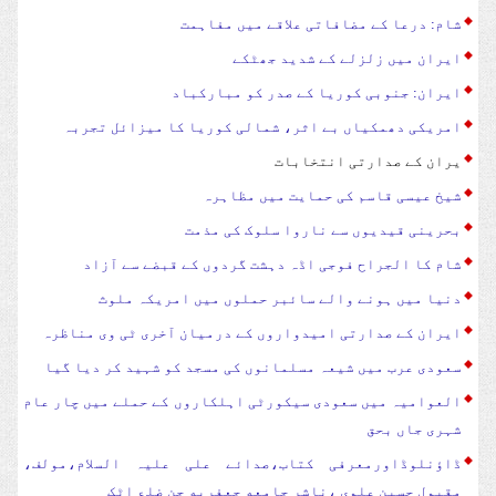
شام: درعا کے مضافاتی علاقے میں مفاہمت
ایران میں زلزلے کے شدید جھٹکے
ایران: جنوبی کوریا کے صدر کو مبارکباد
امریکی دھمکیاں بے اثر، شمالی کوریا کا میزائل تجربہ
یران کے صدارتی انتخابات
شیخ عیسی قاسم کی حمایت میں مظاہرہ
بحرینی قیدیوں سے ناروا سلوک کی مذمت
شام کا الجراح فوجی اڈہ دہشت گردوں کے قبضے سے آزاد
دنیا میں ہونے والے سائبر حملوں میں امریکہ ملوث
ایران کے صدارتی امیدواروں کے درمیان آخری ٹی وی مناظرہ
سعودی عرب میں شیعہ مسلمانوں کی مسجد کو شہید کر دیا گیا
العوامیہ میں سعودی سیکورٹی اہلکاروں کے حملے میں چار عام
شہری جاں بحق
ڈاؤنلوڈاورمعرفی کتاب،صدائے علی علیہ السلام،مولف،
مقبول حسین علوی ،ناشر جامعه جعفریه جن ضلع اٹک