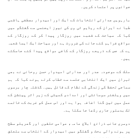
جوانوں پر اعتماد کریں۔
بارہویں صدارتی انتخابات کے ایک اور امیدوار مصطفی ہاشمی
طبا نے ایران کے ریڈیو ٹی وی کی نیوز ایجنسی سے گفتگو میں
کہا کہ سیاحت کے شعبے میں روزگار پیدا کر کے روزگار کے
مواقع فراہم کئے جانے کی ضرورت ہے اور سیاحت ایک ایسا شعبہ
ہے کہ جس کے ذریعے روزگار کے کافی مواقع پیدا کئے جاسکتے
ہیں۔
ملک کے موجودہ صدر اور صدارتی امیدوار حسن روحانی نے بھی
تہران میں ایک انتخابی جلسے سے خطاب کرتے ہوئے کہا کہ ہم
سماجی تحفظ کی زندگی کے نظام کے قائل ہیں۔ گذشتہ چار برسوں
میں ویلفئر سوسائٹی اور امدادی کمیٹی کے زیر اثر پینشن کے
عمل میں تین گنا اضافہ ہوا ہے اور اس عمل کو غربت کے خاتمے
تک بدستور جاری رکھا جا سکتا ہے۔
دوسری جانب ذرائع ابلاغ عامہ، عوامی حلقوں اور گھریلو سطح
پر ہونے والی بحث و گفتگو میں امیدوار کے انتخاب سے متعلق