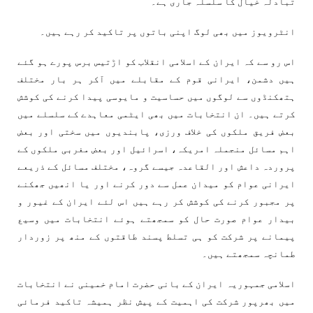
تبادلہ خیال کا سلسلہ جاری ہے۔
انٹرویوز میں بھی لوگ اپنی باتوں پر تاکید کر رہے ہیں۔
اس رو سے کہ ایران کے اسلامی انقلاب کو اڑتیس برس پورے ہو گئے
ہیں دشمن، ایرانی قوم کے مقابلے میں آکر ہر بار مختلف
ہتھکنڈوں سے لوگوں میں حساسیت و مایوسی پیدا کرنے کی کوشش
کرتے ہیں۔ ان انتخابات میں بھی ایٹمی معاہدے کے سلسلے میں
بعض فریق ملکوں کی خلاف ورزی، پابندیوں میں سختی اور بعض
اہم مسائل منجملہ امریکہ، اسرائیل اور بعض مغربی ملکوں کے
پروردہ داعش اور القاعدہ جیسے گروہ، مختلف مسائل کے ذریعے
ایرانی عوام کو میدان عمل سے دور کرنے اور یا انھیں جھکنے
پر مجبور کرنے کی کوشش کر رہے ہیں اس لئے ایران کے غیور و
بیدار عوام صورت حال کو سمجھتے ہوئے انتخابات میں وسیع
پیمانے پر شرکت کو ہی تسلط پسند طاقتوں کے منھ پر زوردار
طمانچہ سمجھتے ہیں۔
اسلامی جمہوریہ ایران کے بانی حضرت امام خمینی نے انتخابات
میں بھرپور شرکت کی اہمیت کے پیش نظر ہمیشہ تاکید فرمائی