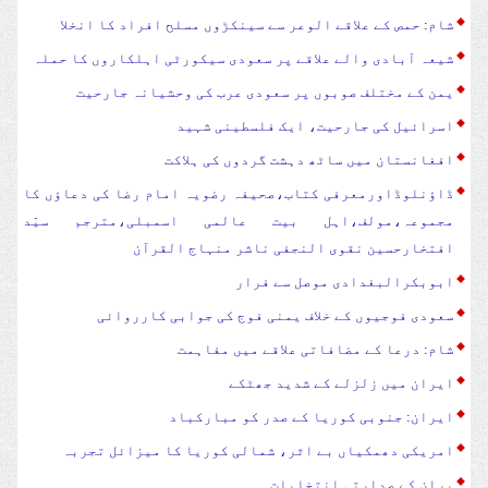
شام: حمص کے علاقے الوعر سے سینکڑوں مسلح افراد کا انخلا
شیعہ آبادی والے علاقے پر سعودی سیکورٹی اہلکاروں کا حملہ
یمن کے مختلف صوبوں پر سعودی عرب کی وحشیانہ جارحیت
اسرائیل کی جارحیت، ایک فلسطینی شہید
افغانستان میں ساٹھ دہشت گردوں کی ہلاکت
ڈاؤنلوڈاورمعرفی کتاب،صحیفہ رضویہ امام رضا کی دعاؤں کا
مجموعہ،مولف،اہل بیت عالمی اسمبلی،مترجم سیّد
افتخارحسین نقوی النجفی ناشر منہاج القرآن
ابوبکرالبغدادی موصل سے فرار
سعودی فوجیوں کے خلاف یمنی فوج کی جوابی کارروائی
شام: درعا کے مضافاتی علاقے میں مفاہمت
ایران میں زلزلے کے شدید جھٹکے
ایران: جنوبی کوریا کے صدر کو مبارکباد
امریکی دھمکیاں بے اثر، شمالی کوریا کا میزائل تجربہ
یران کے صدارتی انتخابات