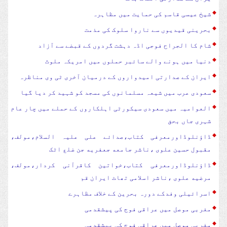
شیخ عیسی قاسم کی حمایت میں مظاہرہ
بحرینی قیدیوں سے ناروا سلوک کی مذمت
شام کا الجراح فوجی اڈہ دہشت گردوں کے قبضے سے آزاد
دنیا میں ہونے والے سائبر حملوں میں امریکہ ملوث
ایران کے صدارتی امیدواروں کے درمیان آخری ٹی وی مناظرہ
سعودی عرب میں شیعہ مسلمانوں کی مسجد کو شہید کر دیا گیا
العوامیہ میں سعودی سیکورٹی اہلکاروں کے حملے میں چار عام
شہری جاں بحق
ڈاؤنلوڈاورمعرفی کتاب،صدائے علی علیہ السلام،مولف،
مقبول حسین علوی ،ناشر جامعه جعفریه جن ضلع اٹک
ڈاؤنلوڈاورمعرفی کتاب،خواتین کاقرآنی کردار،مولف،
مرضیه علوی ،ناشر اسلامی تھاٹ ایران قم
اسرائیلی وفدکے دورہ بحرین کے خلاف مظاہرے
مغربی موصل میں عراقی فوج کی پیشقدمی
مغربی موصل میں عراقی فوج کی پیشقدمی