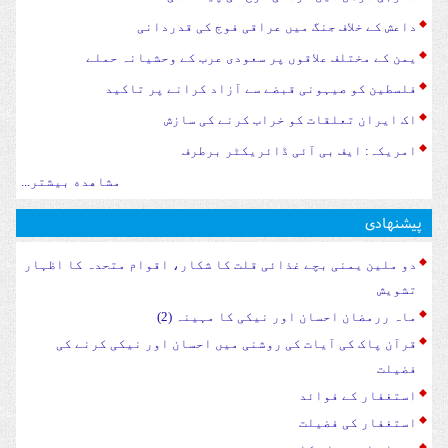
داعش کے خلاف جنگ میں عراقی فوج کی قدردانی
یمن کے مختلف علاقوں پر سعودی عرب کے وحشیانہ حملے
فلسطین کو صیہونی قبضے سے آزاد کرانے پر تاکید
اک ایران تعلقات کو خراب کرنے کی سازش
امریکہ: ایف بی آئی ڈائریکٹر برطرف
مشاهده بیشتر...
پیشنهادی
دو ملین یمنی بچے غذائی قلت کا شکار، اقوام متحدہ کا اظہار
تشویش
ماہ ررمضان احسان اور نیکی کا مہینہ (2)
قرآن پاک کی آیات کی روشنی میں احسان اور نیکی کرنے کی
فضیلت
استغفار کے فوائد
استغفار کی فضیلت