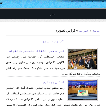
#
منو
You are here
»
» گزارش تصویری
مرکز
خبریں
گزارش تصویری
تہران میں انتفاضہ فلسطین کانفرنس
انتفاضہ فلسطین کی حمایت میں چھٹی بین
الاقومی کانفرنس دوسرے روز بھی جاری رہی جس
میں دنیا کے اسی ملکوں کے سات سو زائد اعلی
سطحی سرکاری وفود شریک ہیں۔
اسلامی بیداری
رہبر معظم انقلاب اسلامی حضرت آیت اللہ العظمی
امام خامنہ ای نے تہران میں فلسطینی انتفاضہ کی
حمایت میں چھٹی عالمی کانفرنس سے خطاب کے
دوران غزہ کو ایک ناقابل تسخیر قلعہ قرار دیتے ہوئے فرمایاکہ فلسطین کا تیسرا