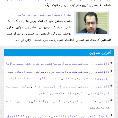
انتفاضہ فلسطینی تاریخ رقم کرنے میں اہم ثابت ہوگ
مشرق وسطیٰ امور کے ایرانی ماہر:
مشرق وسطیٰ امور کے ایک ایرانی ماہر نے کہاہےکہ
عالمی میڈیاکہ جس پر سامراجی قوتیں حاوی
ہوچکی ہیں کی خاموشی نے صیہونی رژیم کو ملت
فلسطین کےخلاف غیر انسانی اقدامات جاری رکھنے میں حوصلہ افزائی کی ہے۔
آخرین عناوین
ڈاؤنلوڈاورمعرفی کتاب سول سوسا‏‏ئٹی،مولف ڈاکٹرحمیدمولانا
ڈاؤنلوڈاورمعرفی کتاب،اسلامی پرده،مولف، حجه الاسلام مهدی
مهریزی ،مترجم ضیغم همدانی ناشرنورالهداٹرسٹ اسلام آباد
ڈاؤنلوڈاورمعرفی کتاب،قرآن اورپلورلزم ،مولف، سیدحسن
قدردان ملکی ،مترجم سیّد سجادحسین کاظمی
ایمٹی معاہدہ ایرانو فوبیا کے پروپیگنڈے کی راہ میں رکاوٹ
کا باعث بنا
داعش کے کیمیاوی ہتھیار بنانے کی فیکٹری پر فوج کا کنٹرول