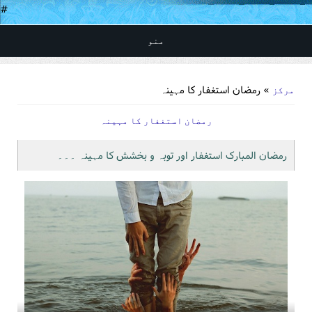
#
منو
You are here
» رمضان استغفار کا مہینہ
مرکز
رمضان استغفار کا مہینہ
رمضان المبارک استغفار اور توبہ و بخشش کا مہینہ ۔۔۔