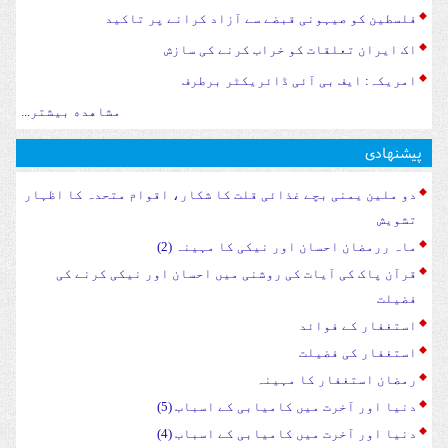
فلسطین کو صیہونی قبضے سے آزاد کرانے پر تاکید
اک ایران تعلقات کو خراب کرنے کی سازش
امریکہ: ایف بی آئی ڈائریکٹر برطرف
مشاهده بیشتر...
پیشنهادی
دو ملین یمنی بچے غذائی قلت کا شکار، اقوام متحدہ کا اظہار
تشویش
ماہ ررمضان احسان اور نیکی کا مہینہ (2)
قرآن پاک کی آیات کی روشنی میں احسان اور نیکی کرنے کی
فضیلت
استغفار کے فوائد
استغفار کی فضیلت
رمضان استغفار کا مہینہ
دنیا اور آخرت میں کامیابی کے اسباب (5)
دنیا اور آخرت میں کامیابی کے اسباب (4)