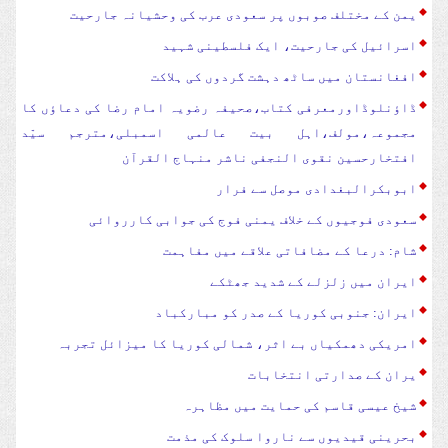
یمن کے مختلف صوبوں پر سعودی عرب کی وحشیانہ جارحیت
اسرائیل کی جارحیت، ایک فلسطینی شہید
افغانستان میں ساٹھ دہشت گردوں کی ہلاکت
ڈاؤنلوڈاورمعرفی کتاب،صحیفہ رضویہ امام رضا کی دعاؤں کا
مجموعہ،مولف،اہل بیت عالمی اسمبلی،مترجم سیّد
افتخارحسین نقوی النجفی ناشر منہاج القرآن
ابوبکرالبغدادی موصل سے فرار
سعودی فوجیوں کے خلاف یمنی فوج کی جوابی کارروائی
شام: درعا کے مضافاتی علاقے میں مفاہمت
ایران میں زلزلے کے شدید جھٹکے
ایران: جنوبی کوریا کے صدر کو مبارکباد
امریکی دھمکیاں بے اثر، شمالی کوریا کا میزائل تجربہ
یران کے صدارتی انتخابات
شیخ عیسی قاسم کی حمایت میں مظاہرہ
بحرینی قیدیوں سے ناروا سلوک کی مذمت