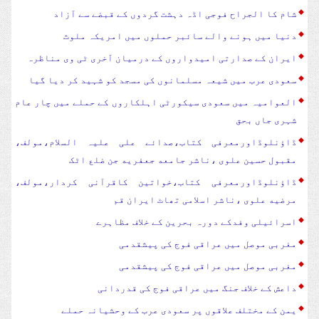
شام کا الجراح فوجی اڈہ دہشت گردوں کے قبضے سے آزاد
دنیا میں ہونے والے سائبر حملوں میں امریکہ ملوث
ایران کے صدارتی امیدواروں کے درمیان آخری ٹی وی مناظرہ
سعودی عرب میں شیعہ مسلمانوں کی مسجد کو شہید کر دیا گیا
العوامیہ میں سعودی سیکورٹی اہلکاروں کے حملے میں چار عام
شہری جاں بحق
ڈاؤنلوڈاورمعرفی کتاب،صدائے علی علیہ السلام،مولف،
مقبول حسین علوی ،ناشر جامعه جعفریه جن ضلع اٹک
ڈاؤنلوڈاورمعرفی کتاب،خواتین کاقرآنی کردار،مولف،
مرضیه علوی ،ناشر اسلامی تھاٹ ایران قم
اسرائیلی وفدکے دورہ بحرین کے خلاف مظاہرے
مغربی موصل میں عراقی فوج کی پیشقدمی
مغربی موصل میں عراقی فوج کی پیشقدمی
داعش کے خلاف جنگ میں عراقی فوج کی قدردانی
یمن کے مختلف علاقوں پر سعودی عرب کے وحشیانہ حملے