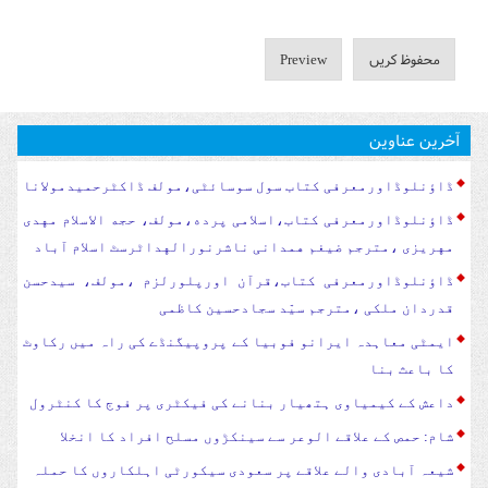
آخرین عناوین
ڈاؤنلوڈاورمعرفی کتاب سول سوسا‏‏ئٹی،مولف ڈاکٹرحمیدمولانا
ڈاؤنلوڈاورمعرفی کتاب،اسلامی پرده،مولف، حجه الاسلام مهدی
مهریزی ،مترجم ضیغم همدانی ناشرنورالهداٹرسٹ اسلام آباد
ڈاؤنلوڈاورمعرفی کتاب،قرآن اورپلورلزم ،مولف، سیدحسن
قدردان ملکی ،مترجم سیّد سجادحسین کاظمی
ایمٹی معاہدہ ایرانو فوبیا کے پروپیگنڈے کی راہ میں رکاوٹ
کا باعث بنا
داعش کے کیمیاوی ہتھیار بنانے کی فیکٹری پر فوج کا کنٹرول
شام: حمص کے علاقے الوعر سے سینکڑوں مسلح افراد کا انخلا
شیعہ آبادی والے علاقے پر سعودی سیکورٹی اہلکاروں کا حملہ