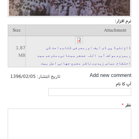
نرم افزار:
Size
Attachment
1.87
ڈاؤنلوڈ پی ڈی ایف اورمعرفی کتاب،امت کی
MB
رہبری،مولف آیۃ اللہ جعفر سبحانی،مترجم سید
احتشام عباس زیدی،ناشر مجمع جهانی اهل بیت
Add new comment
تاریخ انتشار:
1396/02/05
آپ کا نام
نظر
*