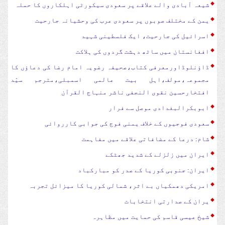
شیعہ آبادی والے علاقے پر سعودی سیکورٹی اہلکاروں کا حملہ
یمن کے مختلف صوبوں پر سعودی عرب کی وحشیانہ جارحیت
اسرائیل کی جارحیت، ایک فلسطینی شہید
افغانستان میں ساٹھ دہشت گردوں کی ہلاکت
ڈاؤنلوڈاورمعرفی کتاب،صحیفہ رضویہ امام رضا کی دعاؤں کا
مجموعہ،مولف،اہل بیت عالمی اسمبلی،مترجم سیّد
افتخارحسین نقوی النجفی ناشر منہاج القرآن
ابوبکرالبغدادی موصل سے فرار
سعودی فوجیوں کے خلاف یمنی فوج کی جوابی کارروائی
شام: درعا کے مضافاتی علاقے میں مفاہمت
ایران میں زلزلے کے شدید جھٹکے
ایران: جنوبی کوریا کے صدر کو مبارکباد
امریکی دھمکیاں بے اثر، شمالی کوریا کا میزائل تجربہ
یران کے صدارتی انتخابات
شیخ عیسی قاسم کی حمایت میں مظاہرہ