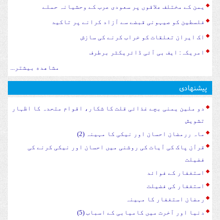
یمن کے مختلف علاقوں پر سعودی عرب کے وحشیانہ حملے
فلسطین کو صیہونی قبضے سے آزاد کرانے پر تاکید
اک ایران تعلقات کو خراب کرنے کی سازش
امریکہ: ایف بی آئی ڈائریکٹر برطرف
مشاهده بیشتر...
پیشنهادی
دو ملین یمنی بچے غذائی قلت کا شکار، اقوام متحدہ کا اظہار
تشویش
ماہ ررمضان احسان اور نیکی کا مہینہ (2)
قرآن پاک کی آیات کی روشنی میں احسان اور نیکی کرنے کی
فضیلت
استغفار کے فوائد
استغفار کی فضیلت
رمضان استغفار کا مہینہ
دنیا اور آخرت میں کامیابی کے اسباب (5)