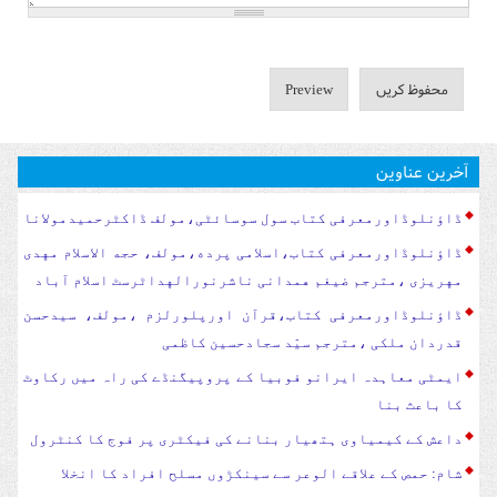
آخرین عناوین
ڈاؤنلوڈاورمعرفی کتاب سول سوسا‏‏ئٹی،مولف ڈاکٹرحمیدمولانا
ڈاؤنلوڈاورمعرفی کتاب،اسلامی پرده،مولف، حجه الاسلام مهدی
مهریزی ،مترجم ضیغم همدانی ناشرنورالهداٹرسٹ اسلام آباد
ڈاؤنلوڈاورمعرفی کتاب،قرآن اورپلورلزم ،مولف، سیدحسن
قدردان ملکی ،مترجم سیّد سجادحسین کاظمی
ایمٹی معاہدہ ایرانو فوبیا کے پروپیگنڈے کی راہ میں رکاوٹ
کا باعث بنا
داعش کے کیمیاوی ہتھیار بنانے کی فیکٹری پر فوج کا کنٹرول
شام: حمص کے علاقے الوعر سے سینکڑوں مسلح افراد کا انخلا