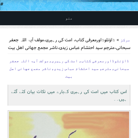
#
منو
You are here
» ڈاؤنلوڈاورمعرفی کتاب، امت کی رہبری،مولف آیۃ اللہ جعفر
مرکز
سبحانی،مترجم سید احتشام عباس زیدی،ناشر مجمع جهانی اهل بیت
ڈاؤنلوڈاورمعرفی کتاب، امت کی رہبری،مولف آیۃ اللہ جعفر
سبحانی،مترجم سید احتشام عباس زیدی،ناشر مجمع جهانی اهل
بیت
اس کتاب میں امت کی رہبری کےبارے میں نکات بیان کئے گئے
ہیں۔۔