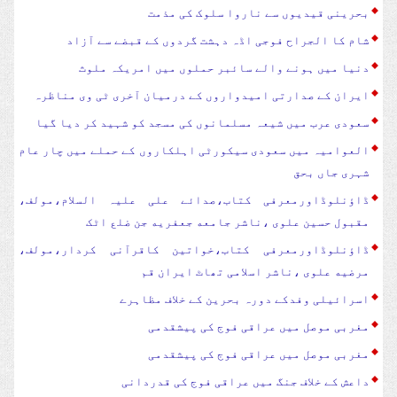
بحرینی قیدیوں سے ناروا سلوک کی مذمت
شام کا الجراح فوجی اڈہ دہشت گردوں کے قبضے سے آزاد
دنیا میں ہونے والے سائبر حملوں میں امریکہ ملوث
ایران کے صدارتی امیدواروں کے درمیان آخری ٹی وی مناظرہ
سعودی عرب میں شیعہ مسلمانوں کی مسجد کو شہید کر دیا گیا
العوامیہ میں سعودی سیکورٹی اہلکاروں کے حملے میں چار عام
شہری جاں بحق
ڈاؤنلوڈاورمعرفی کتاب،صدائے علی علیہ السلام،مولف،
مقبول حسین علوی ،ناشر جامعه جعفریه جن ضلع اٹک
ڈاؤنلوڈاورمعرفی کتاب،خواتین کاقرآنی کردار،مولف،
مرضیه علوی ،ناشر اسلامی تھاٹ ایران قم
اسرائیلی وفدکے دورہ بحرین کے خلاف مظاہرے
مغربی موصل میں عراقی فوج کی پیشقدمی
مغربی موصل میں عراقی فوج کی پیشقدمی
داعش کے خلاف جنگ میں عراقی فوج کی قدردانی