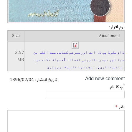
نرم افزار:
Size
Attachment
2.57
ڈاؤنلوڈ پی ڈی ایف اورمعرفی کتاب،عبد اللہ بن
MB
سبا اور دوسرے تاریخی افسانے 1،مولف علامه سید
مرتضی عسکری،مترجم سید قلبی حسین رضوی
Add new comment
تاریخ انتشار:
1396/02/04
آپ کا نام
نظر
*