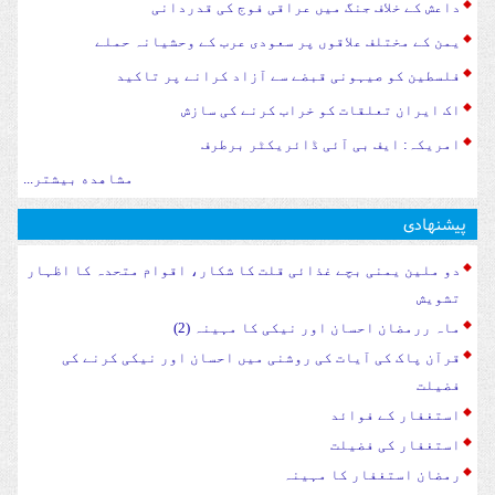
داعش کے خلاف جنگ میں عراقی فوج کی قدردانی
یمن کے مختلف علاقوں پر سعودی عرب کے وحشیانہ حملے
فلسطین کو صیہونی قبضے سے آزاد کرانے پر تاکید
اک ایران تعلقات کو خراب کرنے کی سازش
امریکہ: ایف بی آئی ڈائریکٹر برطرف
مشاهده بیشتر...
پیشنهادی
دو ملین یمنی بچے غذائی قلت کا شکار، اقوام متحدہ کا اظہار
تشویش
ماہ ررمضان احسان اور نیکی کا مہینہ (2)
قرآن پاک کی آیات کی روشنی میں احسان اور نیکی کرنے کی
فضیلت
استغفار کے فوائد
استغفار کی فضیلت
رمضان استغفار کا مہینہ