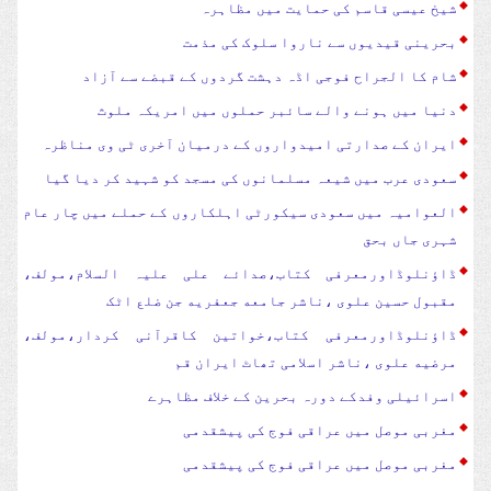
شیخ عیسی قاسم کی حمایت میں مظاہرہ
بحرینی قیدیوں سے ناروا سلوک کی مذمت
شام کا الجراح فوجی اڈہ دہشت گردوں کے قبضے سے آزاد
دنیا میں ہونے والے سائبر حملوں میں امریکہ ملوث
ایران کے صدارتی امیدواروں کے درمیان آخری ٹی وی مناظرہ
سعودی عرب میں شیعہ مسلمانوں کی مسجد کو شہید کر دیا گیا
العوامیہ میں سعودی سیکورٹی اہلکاروں کے حملے میں چار عام
شہری جاں بحق
ڈاؤنلوڈاورمعرفی کتاب،صدائے علی علیہ السلام،مولف،
مقبول حسین علوی ،ناشر جامعه جعفریه جن ضلع اٹک
ڈاؤنلوڈاورمعرفی کتاب،خواتین کاقرآنی کردار،مولف،
مرضیه علوی ،ناشر اسلامی تھاٹ ایران قم
اسرائیلی وفدکے دورہ بحرین کے خلاف مظاہرے
مغربی موصل میں عراقی فوج کی پیشقدمی
مغربی موصل میں عراقی فوج کی پیشقدمی