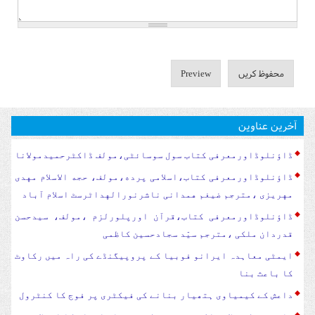
آخرین عناوین
ڈاؤنلوڈاورمعرفی کتاب سول سوسا‏‏ئٹی،مولف ڈاکٹرحمیدمولانا
ڈاؤنلوڈاورمعرفی کتاب،اسلامی پرده،مولف، حجه الاسلام مهدی
مهریزی ،مترجم ضیغم همدانی ناشرنورالهداٹرسٹ اسلام آباد
ڈاؤنلوڈاورمعرفی کتاب،قرآن اورپلورلزم ،مولف، سیدحسن
قدردان ملکی ،مترجم سیّد سجادحسین کاظمی
ایمٹی معاہدہ ایرانو فوبیا کے پروپیگنڈے کی راہ میں رکاوٹ
کا باعث بنا
داعش کے کیمیاوی ہتھیار بنانے کی فیکٹری پر فوج کا کنٹرول