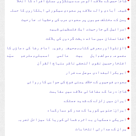
شام: حمص کے علاقے الوعر سے سینکڑوں مسلح افراد کا انخلا
شیعہ آبادی والے علاقے پر سعودی سیکورٹی اہلکاروں کا حملہ
یمن کے مختلف صوبوں پر سعودی عرب کی وحشیانہ جارحیت
اسرائیل کی جارحیت، ایک فلسطینی شہید
افغانستان میں ساٹھ دہشت گردوں کی ہلاکت
ڈاؤنلوڈاورمعرفی کتاب،صحیفہ رضویہ امام رضا کی دعاؤں کا
مجموعہ،مولف،اہل بیت عالمی اسمبلی،مترجم سیّد
افتخارحسین نقوی النجفی ناشر منہاج القرآن
ابوبکرالبغدادی موصل سے فرار
سعودی فوجیوں کے خلاف یمنی فوج کی جوابی کارروائی
شام: درعا کے مضافاتی علاقے میں مفاہمت
ایران میں زلزلے کے شدید جھٹکے
ایران: جنوبی کوریا کے صدر کو مبارکباد
امریکی دھمکیاں بے اثر، شمالی کوریا کا میزائل تجربہ
یران کے صدارتی انتخابات