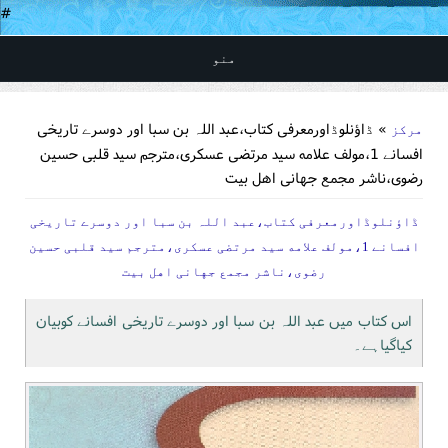
#
منو
You are here
» ڈاؤنلوڈاورمعرفی کتاب،عبد اللہ بن سبا اور دوسرے تاریخی
مرکز
افسانے 1،مولف علامه سید مرتضی عسکری،مترجم سید قلبی حسین
رضوی،ناشر مجمع جهانی اهل بیت
ڈاؤنلوڈاورمعرفی کتاب،عبد اللہ بن سبا اور دوسرے تاریخی
افسانے 1،مولف علامه سید مرتضی عسکری،مترجم سید قلبی حسین
رضوی،ناشر مجمع جهانی اهل بیت
اس کتاب میں عبد اللہ بن سبا اور دوسرے تاریخی افسانے کوبیان
کیاگیاہے۔