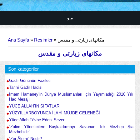
#
منو
Buradasınız
Ana Sayfa
»
Resimler
» مکانهای زیارتی و مقدس
مکانهای زیارتی و مقدس
Son kategoriler
Gadir Gününün Fazileti
Tarihî Gadir Hadisi
İmam Hamaney’in Dünya Müslümanları İçin Yayımladığı 2016 Yılı
Hac Mesajı
YÜCE ALLAH’IN SIFATLARI
YÜZYILLARBOYUNCA İLAHİ MÜJDE GELENEĞİ
Yüce Allah Tövbe Edeni Sever
“Zalim Yöneticilere Başkaldırmayı Savunan Tek Mezhep Şia
Mezhebidir”
“Zer Âlemi” Nedir?