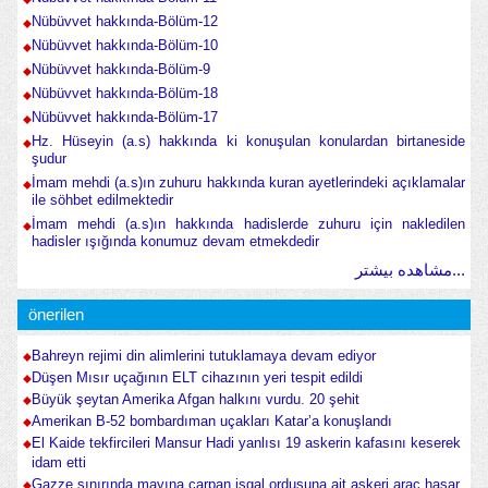
Nübüvvet hakkında-Bölüm-12
Nübüvvet hakkında-Bölüm-10
Nübüvvet hakkında-Bölüm-9
Nübüvvet hakkında-Bölüm-18
Nübüvvet hakkında-Bölüm-17
Hz. Hüseyin (a.s) hakkında ki konuşulan konulardan birtaneside
şudur
İmam mehdi (a.s)ın zuhuru hakkında kuran ayetlerindeki açıklamalar
ile söhbet edilmektedir
İmam mehdi (a.s)ın hakkında hadislerde zuhuru için nakledilen
hadisler ışığında konumuz devam etmekdedir
مشاهده بیشتر...
önerilen
Bahreyn rejimi din alimlerini tutuklamaya devam ediyor
Düşen Mısır uçağının ELT cihazının yeri tespit edildi
Büyük şeytan Amerika Afgan halkını vurdu. 20 şehit
Amerikan B-52 bombardıman uçakları Katar’a konuşlandı
El Kaide tekfircileri Mansur Hadi yanlısı 19 askerin kafasını keserek
idam etti
Gazze sınırında mayına çarpan işgal ordusuna ait askeri araç hasar