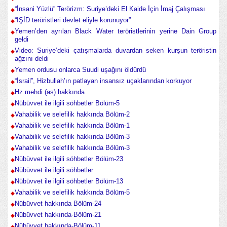
“İnsani Yüzlü” Terörizm: Suriye’deki El Kaide İçin İmaj Çalışması
“IŞİD teröristleri devlet eliyle korunuyor”
Yemen’den ayrılan Black Water teröristlerinin yerine Dain Group
geldi
Video: Suriye’deki çatışmalarda duvardan seken kurşun teröristin
ağzını deldi
Yemen ordusu onlarca Suudi uşağını öldürdü
“İsrail”, Hizbullah’ın patlayan insansız uçaklarından korkuyor
Hz.mehdi (as) hakkında
Nübüvvet ile ilgili söhbetler Bölüm-5
Vahabilik ve selefilik hakkında Bölüm-2
Vahabilik ve selefilik hakkında Bölüm-1
Vahabilik ve selefilik hakkında Bölüm-3
Vahabilik ve selefilik hakkında Bölüm-3
Nübüvvet ile ilgili söhbetler Bölüm-23
Nübüvvet ile ilgili söhbetler
Nübüvvet ile ilgili söhbetler Bölüm-13
Vahabilik ve selefilik hakkında Bölüm-5
Nübüvvet hakkında Bölüm-24
Nübüvvet hakkında-Bölüm-21
Nübüvvet hakkında-Bölüm-11