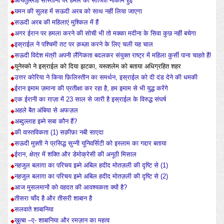
आयतुल्लाह सीस्तानी पर हमले की साजिश नाकाम हुई
यमन की सुलह में सऊदी अरब को साथ नहीं लिया जाएगा
सऊदी अरब की महिलाएं मुश्किल में हैं
अगर ईरान पर हमला करने की सोची भी तो मक्का मदीना के सिवा कुछ नहीं बचेगा
इस्राईल ने पश्चिमी तट पर क़ब्ज़ा करने के लिए चली यह चाल
सऊदी विदेश मंत्री अपनी लैंगिकता बदलकर संयुक्त राष्ट्र में महिला कुर्सी पाना चाहते हैं!
यूनेस्को ने इस्राईल को दिया झटका, यरूशलेम को बताया अधिग्रहित शहर
उत्तर कोरिया ने किया फ़िलिस्तीन का समर्थन, इस्राईल को दी दंड देने की धमकी
ईरान इमाम ज़माना की प्रतीक्षा कर रहा है, हम इमाम से भी युद्ध करेंगे
एक ईरानी का ग़ाज़ा में 23 साल से जारी है इस्राईल के विरुद्ध संघर्ष
अहले बैत अंबिया से अफज़ल
अब्दुल्लाह इब्ने सबा कौन हैं?
की वास्तविकता (1) सक़ीफ़ा नबी साएदा
सऊदी मुफ़्ती ने प्रसिद्ध सुन्नी यूनिवर्सिटी को इस्लाम का गद्दार बताया
ईरान, क्षेत्र में शक्ति और डेमोक्रेसी की अनूठी मिसाल
नहजुल बलाग़ा का परिचय इब्ने अबिल हदीद मोतज़ली की दृष्टि से (1)
नहजुल बलाग़ा का परिचय इब्ने अबिल हदीद मोतज़ली की दृष्टि से (2)
आज मुसलमानों को वहदत की आवश्यकता क्यों है?
तीसरा चाँद है और तीसरी शाबान है
सलवाते शाबानिया
ख़ुत्बा –ए- शाबानिया और रमज़ान का महत्व