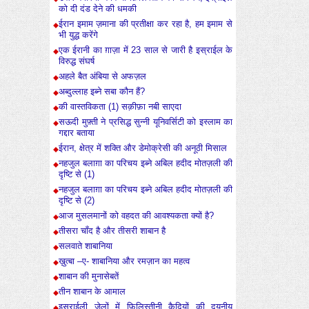
को दी दंड देने की धमकी
ईरान इमाम ज़माना की प्रतीक्षा कर रहा है, हम इमाम से
भी युद्ध करेंगे
एक ईरानी का ग़ाज़ा में 23 साल से जारी है इस्राईल के
विरुद्ध संघर्ष
अहले बैत अंबिया से अफज़ल
अब्दुल्लाह इब्ने सबा कौन हैं?
की वास्तविकता (1) सक़ीफ़ा नबी साएदा
सऊदी मुफ़्ती ने प्रसिद्ध सुन्नी यूनिवर्सिटी को इस्लाम का
गद्दार बताया
ईरान, क्षेत्र में शक्ति और डेमोक्रेसी की अनूठी मिसाल
नहजुल बलाग़ा का परिचय इब्ने अबिल हदीद मोतज़ली की
दृष्टि से (1)
नहजुल बलाग़ा का परिचय इब्ने अबिल हदीद मोतज़ली की
दृष्टि से (2)
आज मुसलमानों को वहदत की आवश्यकता क्यों है?
तीसरा चाँद है और तीसरी शाबान है
सलवाते शाबानिया
ख़ुत्बा –ए- शाबानिया और रमज़ान का महत्व
शाबान की मुनासेबतें
तीन शाबान के आमाल
इस्राईली जेलों में फ़िलिस्तीनी क़ैदियों की दयनीय