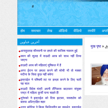
#
होम
समाचार
लेख
ऑडियो
वीडियो
तस्वीरें
अप्ल
आप यहाँ हैं
آخرین عناوین
मुख पृष्ठ
» 
आयतुल्लाह सीस्तानी पर हमले की साजिश नाकाम हुई
यमन की सुलह में सऊदी अरब को साथ नहीं लिया
जाएगा
सऊदी अरब की महिलाएं मुश्किल में हैं
अगर ईरान पर हमला करने की सोची भी तो मक्का
मदीना के सिवा कुछ नहीं बचेगा
इस्राईल ने पश्चिमी तट पर क़ब्ज़ा करने के लिए चली
यह चाल
सऊदी विदेश मंत्री अपनी लैंगिकता बदलकर संयुक्त
राष्ट्र में महिला कुर्सी पाना चाहते हैं!
यूनेस्को ने इस्राईल को दिया झटका, यरूशलेम को
बताया अधिग्रहित शहर
उत्तर कोरिया ने किया फ़िलिस्तीन का समर्थन, इस्राईल