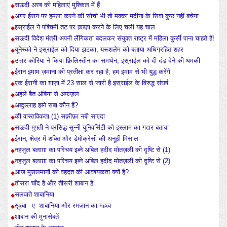
सऊदी अरब की महिलाएं मुश्किल में हैं
अगर ईरान पर हमला करने की सोची भी तो मक्का मदीना के सिवा कुछ नहीं बचेगा
इस्राईल ने पश्चिमी तट पर क़ब्ज़ा करने के लिए चली यह चाल
सऊदी विदेश मंत्री अपनी लैंगिकता बदलकर संयुक्त राष्ट्र में महिला कुर्सी पाना चाहते हैं!
यूनेस्को ने इस्राईल को दिया झटका, यरूशलेम को बताया अधिग्रहित शहर
उत्तर कोरिया ने किया फ़िलिस्तीन का समर्थन, इस्राईल को दी दंड देने की धमकी
ईरान इमाम ज़माना की प्रतीक्षा कर रहा है, हम इमाम से भी युद्ध करेंगे
एक ईरानी का ग़ाज़ा में 23 साल से जारी है इस्राईल के विरुद्ध संघर्ष
अहले बैत अंबिया से अफज़ल
अब्दुल्लाह इब्ने सबा कौन हैं?
की वास्तविकता (1) सक़ीफ़ा नबी साएदा
सऊदी मुफ़्ती ने प्रसिद्ध सुन्नी यूनिवर्सिटी को इस्लाम का गद्दार बताया
ईरान, क्षेत्र में शक्ति और डेमोक्रेसी की अनूठी मिसाल
नहजुल बलाग़ा का परिचय इब्ने अबिल हदीद मोतज़ली की दृष्टि से (1)
नहजुल बलाग़ा का परिचय इब्ने अबिल हदीद मोतज़ली की दृष्टि से (2)
आज मुसलमानों को वहदत की आवश्यकता क्यों है?
तीसरा चाँद है और तीसरी शाबान है
सलवाते शाबानिया
ख़ुत्बा –ए- शाबानिया और रमज़ान का महत्व
शाबान की मुनासेबतें