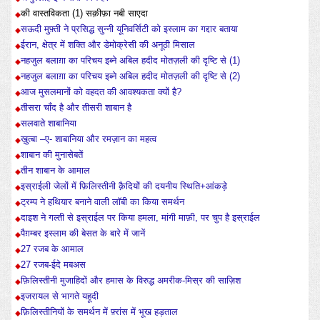
की वास्तविकता (1) सक़ीफ़ा नबी साएदा
सऊदी मुफ़्ती ने प्रसिद्ध सुन्नी यूनिवर्सिटी को इस्लाम का गद्दार बताया
ईरान, क्षेत्र में शक्ति और डेमोक्रेसी की अनूठी मिसाल
नहजुल बलाग़ा का परिचय इब्ने अबिल हदीद मोतज़ली की दृष्टि से (1)
नहजुल बलाग़ा का परिचय इब्ने अबिल हदीद मोतज़ली की दृष्टि से (2)
आज मुसलमानों को वहदत की आवश्यकता क्यों है?
तीसरा चाँद है और तीसरी शाबान है
सलवाते शाबानिया
ख़ुत्बा –ए- शाबानिया और रमज़ान का महत्व
शाबान की मुनासेबतें
तीन शाबान के आमाल
इस्राईली जेलों में फ़िलिस्तीनी क़ैदियों की दयनीय स्थिति+आंकड़े
ट्रम्प ने हथियार बनाने वाली लॉबी का किया समर्थन
दाइश ने गल्ती से इस्राईल पर किया हमला, मांगी माफ़ी, पर चुप है इस्राईल
पैग़म्बर इस्लाम की बेसत के बारे में जानें
27 रजब के आमाल
27 रजब-ईदे मबअस
फ़िलिस्तीनी मुजाहिदों और हमास के विरुद्ध अमरीक-मिस्र की साज़िश
इजरायल से भागते यहूदी
फ़िलिस्तीनियों के समर्थन में फ़्रांस में भूख हड़ताल