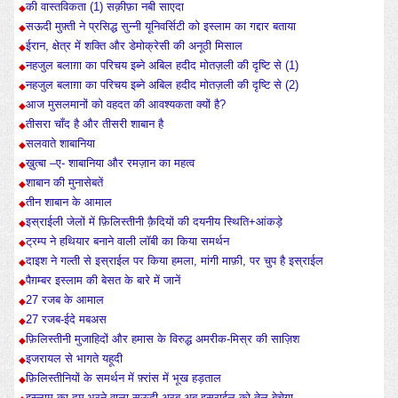
की वास्तविकता (1) सक़ीफ़ा नबी साएदा
सऊदी मुफ़्ती ने प्रसिद्ध सुन्नी यूनिवर्सिटी को इस्लाम का गद्दार बताया
ईरान, क्षेत्र में शक्ति और डेमोक्रेसी की अनूठी मिसाल
नहजुल बलाग़ा का परिचय इब्ने अबिल हदीद मोतज़ली की दृष्टि से (1)
नहजुल बलाग़ा का परिचय इब्ने अबिल हदीद मोतज़ली की दृष्टि से (2)
आज मुसलमानों को वहदत की आवश्यकता क्यों है?
तीसरा चाँद है और तीसरी शाबान है
सलवाते शाबानिया
ख़ुत्बा –ए- शाबानिया और रमज़ान का महत्व
शाबान की मुनासेबतें
तीन शाबान के आमाल
इस्राईली जेलों में फ़िलिस्तीनी क़ैदियों की दयनीय स्थिति+आंकड़े
ट्रम्प ने हथियार बनाने वाली लॉबी का किया समर्थन
दाइश ने गल्ती से इस्राईल पर किया हमला, मांगी माफ़ी, पर चुप है इस्राईल
पैग़म्बर इस्लाम की बेसत के बारे में जानें
27 रजब के आमाल
27 रजब-ईदे मबअस
फ़िलिस्तीनी मुजाहिदों और हमास के विरुद्ध अमरीक-मिस्र की साज़िश
इजरायल से भागते यहूदी
फ़िलिस्तीनियों के समर्थन में फ़्रांस में भूख हड़ताल
इस्लाम का दम भरने वाला सऊदी अरब अब इस्राईल को तेल बेचेगा