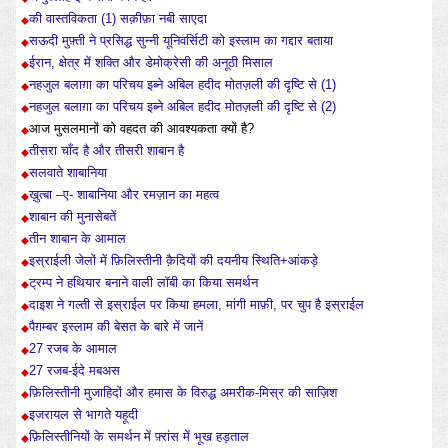
की वास्तविकता (1) सक़ीफ़ा नबी साएदा
सऊदी मुफ़्ती ने प्रसिद्ध सुन्नी यूनिवर्सिटी को इस्लाम का गद्दार बताया
ईरान, क्षेत्र में शक्ति और डेमोक्रेसी की अनूठी मिसाल
नहजुल बलाग़ा का परिचय इब्ने अबिल हदीद मोतज़ली की दृष्टि से (1)
नहजुल बलाग़ा का परिचय इब्ने अबिल हदीद मोतज़ली की दृष्टि से (2)
आज मुसलमानों को वहदत की आवश्यकता क्यों है?
तीसरा चाँद है और तीसरी शाबान है
सलवाते शाबानिया
ख़ुत्बा –ए- शाबानिया और रमज़ान का महत्व
शाबान की मुनासेबतें
तीन शाबान के आमाल
इस्राईली जेलों में फ़िलिस्तीनी क़ैदियों की दयनीय स्थिति+आंकड़े
ट्रम्प ने हथियार बनाने वाली लॉबी का किया समर्थन
दाइश ने गल्ती से इस्राईल पर किया हमला, मांगी माफ़ी, पर चुप है इस्राईल
पैग़म्बर इस्लाम की बेसत के बारे में जानें
27 रजब के आमाल
27 रजब-ईदे मबअस
फ़िलिस्तीनी मुजाहिदों और हमास के विरुद्ध अमरीक-मिस्र की साज़िश
इजरायल से भागते यहूदी
फ़िलिस्तीनियों के समर्थन में फ़्रांस में भूख हड़ताल