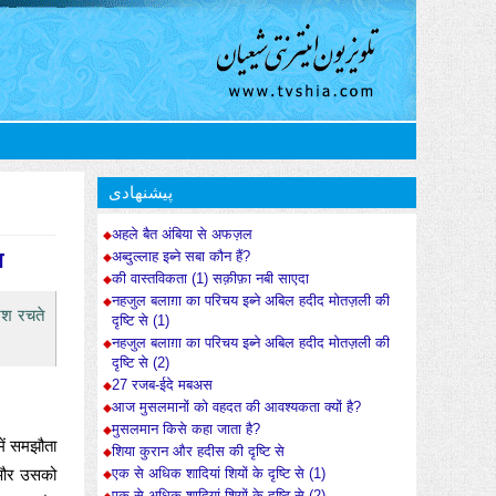
پیشنهادی
अहले बैत अंबिया से अफज़ल
श
अब्दुल्लाह इब्ने सबा कौन हैं?
की वास्तविकता (1) सक़ीफ़ा नबी साएदा
नहजुल बलाग़ा का परिचय इब्ने अबिल हदीद मोतज़ली की
़िश रचते
दृष्टि से (1)
नहजुल बलाग़ा का परिचय इब्ने अबिल हदीद मोतज़ली की
दृष्टि से (2)
27 रजब-ईदे मबअस
आज मुसलमानों को वहदत की आवश्यकता क्यों है?
मुसलमान किसे कहा जाता है?
में समझौता
शिया कुरान और हदीस की दृष्टि से
गा और उसको
एक से अधिक शादियां शियों के दृष्टि से (1)