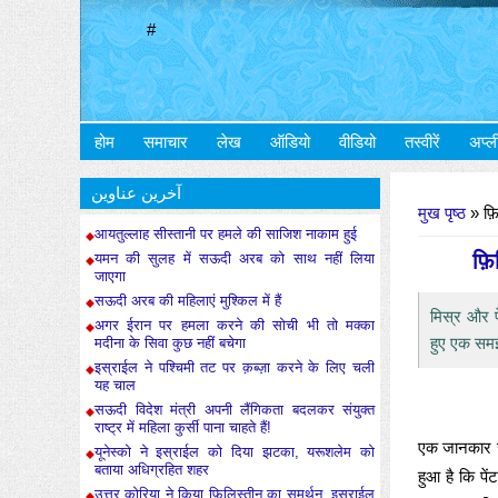
#
होम
समाचार
लेख
ऑडियो
वीडियो
तस्वीरें
अप्ल
आप यहाँ हैं
آخرین عناوین
मुख पृष्ठ
» फ़ि
आयतुल्लाह सीस्तानी पर हमले की साजिश नाकाम हुई
फ़ि
यमन की सुलह में सऊदी अरब को साथ नहीं लिया
जाएगा
सऊदी अरब की महिलाएं मुश्किल में हैं
मिस्र और पे
अगर ईरान पर हमला करने की सोची भी तो मक्का
हुए एक समझ
मदीना के सिवा कुछ नहीं बचेगा
इस्राईल ने पश्चिमी तट पर क़ब्ज़ा करने के लिए चली
यह चाल
सऊदी विदेश मंत्री अपनी लैंगिकता बदलकर संयुक्त
राष्ट्र में महिला कुर्सी पाना चाहते हैं!
एक जानकार सूत
यूनेस्को ने इस्राईल को दिया झटका, यरूशलेम को
बताया अधिग्रहित शहर
हुआ है कि पे
उत्तर कोरिया ने किया फ़िलिस्तीन का समर्थन, इस्राईल