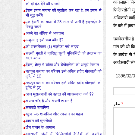
आनलाइन मिस्
को दी दंड देने की धमकी
फ़िलिस्तीनी 
ईरान इमाम ज़माना की प्रतीक्षा कर रहा है, हम इमाम से
भी युद्ध करेंगे
अधिकारी काहि
एक ईरानी का ग़ाज़ा में 23 साल से जारी है इस्राईल के
के बारे में क़
विरुद्ध संघर्ष
अहले बैत अंबिया से अफज़ल
उल्लेखनीय है 
अब्दुल्लाह इब्ने सबा कौन हैं?
मांग की थी कि
की वास्तविकता (1) सक़ीफ़ा नबी साएदा
सऊदी मुफ़्ती ने प्रसिद्ध सुन्नी यूनिवर्सिटी को इस्लाम का
के आदेश से 
गद्दार बताया
आतंकवादी सं
ईरान, क्षेत्र में शक्ति और डेमोक्रेसी की अनूठी मिसाल
नहजुल बलाग़ा का परिचय इब्ने अबिल हदीद मोतज़ली की
1396/02/
दृष्टि से (1)
नहजुल बलाग़ा का परिचय इब्ने अबिल हदीद मोतज़ली की
दृष्टि से (2)
आज मुसलमानों को वहदत की आवश्यकता क्यों है?
तीसरा चाँद है और तीसरी शाबान है
نظر
*
सलवाते शाबानिया
ख़ुत्बा –ए- शाबानिया और रमज़ान का महत्व
शाबान की मुनासेबतें
तीन शाबान के आमाल
इस्राईली जेलों में फ़िलिस्तीनी क़ैदियों की दयनीय