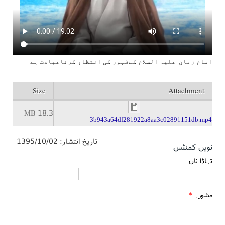
امام زمان علیہ السلام کےظہور کی انتظار کرناعبادت ہے
Size
Attachment
18.3 MB
3b943a64df281922a8aa3c02891151db.mp4
تاریخ انتشار:
1395/10/02
نویں کمنٹس
تہاڈا ناں
مشورہ
*