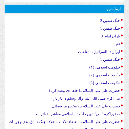
فرمائشی
جنگ صفین 2
جنگ صفین 1
باراں امام ع
تقیہ
ایران تےااسرائیل دےتعلقات
جنگ صفین 1
حکومت اسلامی {۱}
حکومت اسلامی {2}
حکومت اسلامی {3}
حضرت علی علیہ السلام دا خلفا دی بیعت کرنا؟
نبی اکرم صلی اللہ علیہ وآلہ وسلم دا یارغار
حضرت علی علیہ السلام دے مخصوص فضائل
حضوراکرم " ص" دی رحلت دے اسلامی معاشرےتےاثرات
حضرت علی علیہ السلام دے خلفاء ثلاثہ دے خلاف جنگ نہ لڑنےدی وجوہات