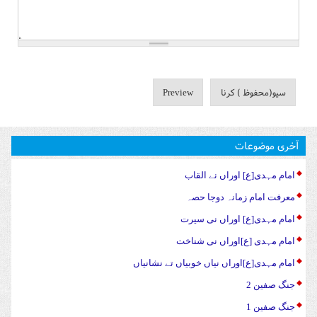
آخری موضوعات
امام مہدی[ع] اوراں نے القاب
معرفت امام زمانہ دوجا حصہ
امام مہدی[ع] اوراں نی سیرت
امام مہدی [ع]اوراں نی شناخت
امام مہدی[ع]اوراں نیاں خوبیاں تے نشانیاں
جنگ صفین 2
جنگ صفین 1