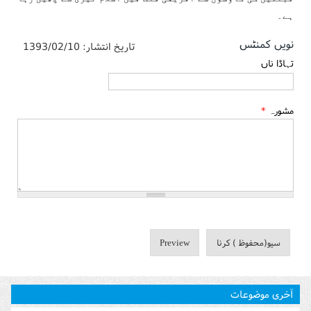
ہے۔
نویں کمنٹس
تاریخ انتشار:
1393/02/10
تہاڈا ناں
مشورہ
*
آخری موضوعات