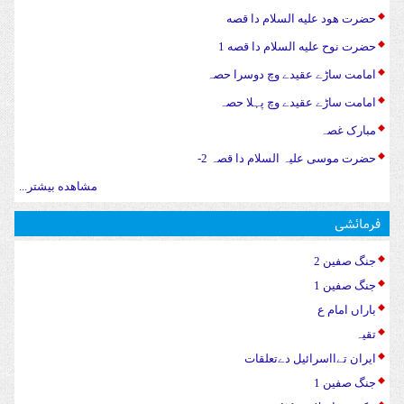
حضرت هود علیه السلام دا قصه
حضرت نوح علیه السلام دا قصه 1
امامت ساڑے عقیدے وچ دوسرا حصہ
امامت ساڑے عقیدے وچ پہلا حصہ
مبارک غصہ
حضرت موسی علیہ السلام دا قصہ 2-
مشاهده بیشتر...
فرمائشی
جنگ صفین 2
جنگ صفین 1
باراں امام ع
تقیہ
ایران تےااسرائیل دےتعلقات
جنگ صفین 1