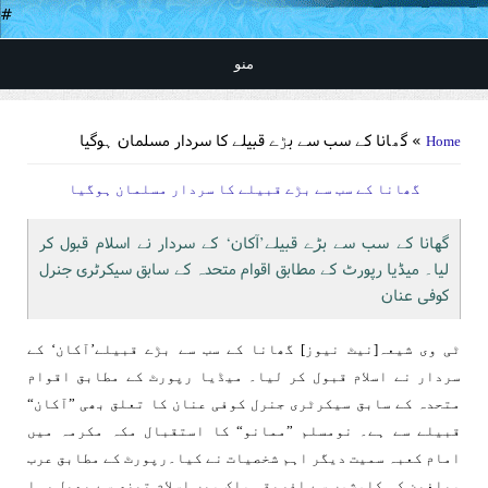
#
منو
You are here
» گھانا کے سب سے بڑے قبیلے کا سردار مسلمان ہوگیا
Home
گھانا کے سب سے بڑے قبیلے کا سردار مسلمان ہوگیا
گھانا کے سب سے بڑے قبیلے’آکان‘ کے سردار نے اسلام قبول کر
لیا۔ میڈیا رپورٹ کے مطابق اقوام متحدہ کے سابق سیکرٹری جنرل
کوفی عنان
ٹی وی شیعہ[نیٹ نیوز] گھانا کے سب سے بڑے قبیلے’آکان‘ کے
سردار نے اسلام قبول کر لیا۔ میڈیا رپورٹ کے مطابق اقوام
متحدہ کے سابق سیکرٹری جنرل کوفی عنان کا تعلق بھی ”آکان“
قبیلے سے ہے۔ نومسلم ”ممانو“ کا استقبال مکہ مکرمہ میں
امام کعبہ سمیت دیگر اہم شخصیات نے کیا۔رپورٹ کے مطابق عرب
مبلغین کی کاوشوں سے افریقی ملک میں اسلام تیزی سے پھیل رہا