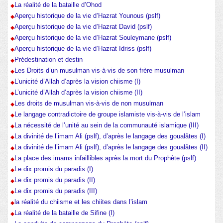
La réalité de la bataille d’Ohod
Aperçu historique de la vie d’Hazrat Younous (pslf)
Aperçu historique de la vie d’Hazrat David (pslf)
Aperçu historique de la vie d’Hazrat Souleymane (pslf)
Aperçu historique de la vie d’Hazrat Idriss (pslf)
Prédestination et destin
Les Droits d’un musulman vis-à-vis de son frère musulman
L’unicité d’Allah d’après la vision chiisme (I)
L’unicité d’Allah d’après la vision chiisme (II)
Les droits de musulman vis-à-vis de non musulman
Le langage contradictoire de groupe islamiste vis-à-vis de l’islam
La nécessité de l’unité au sein de la communauté islamique (III)
La divinité de l’imam Ali (pslf), d’après le langage des goualâtes (I)
La divinité de l’imam Ali (pslf), d’après le langage des goualâtes (II)
La place des imams infaillibles après la mort du Prophète (pslf)
Le dix promis du paradis (I)
Le dix promis du paradis (II)
Le dix promis du paradis (III)
la réalité du chiisme et les chiites dans l’islam
La réalité de la bataille de Sifine (I)