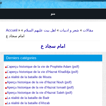
#
منو
Vous êtes ici
Accueil
»
»
اهل بیت علیهم السلام
»
شعر و ادبیات
»
مقالات
امام سجاد ع
امام سجاد ع
Derniers catégories
L’aperçu historique de la vie de Prophète Adam (pslf)
L’aperçu historique de la vie d’Hazrat Khadîdja (pslf)
La réalité de la bataille de Mouta
Aperçu historique de la vie d’Hazrat Nouh (pslf)
Aperçu historique de la vie d’Hazrat Ismaël (pslf)
Aperçu historique de la vie d’Hazrat Saleh (pslf)
La réalité de la bataille de Badr
La réalité de la bataille d’Ahzab