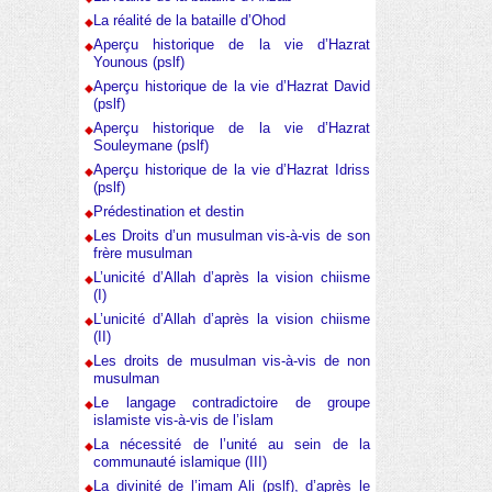
La réalité de la bataille d’Ohod
Aperçu historique de la vie d’Hazrat
Younous (pslf)
Aperçu historique de la vie d’Hazrat David
(pslf)
Aperçu historique de la vie d’Hazrat
Souleymane (pslf)
Aperçu historique de la vie d’Hazrat Idriss
(pslf)
Prédestination et destin
Les Droits d’un musulman vis-à-vis de son
frère musulman
L’unicité d’Allah d’après la vision chiisme
(I)
L’unicité d’Allah d’après la vision chiisme
(II)
Les droits de musulman vis-à-vis de non
musulman
Le langage contradictoire de groupe
islamiste vis-à-vis de l’islam
La nécessité de l’unité au sein de la
communauté islamique (III)
La divinité de l’imam Ali (pslf), d’après le