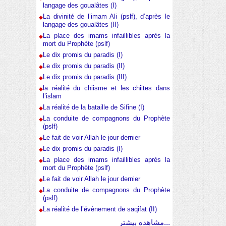
langage des goualâtes (I)
La divinité de l’imam Ali (pslf), d’après le
langage des goualâtes (II)
La place des imams infaillibles après la
mort du Prophète (pslf)
Le dix promis du paradis (I)
Le dix promis du paradis (II)
Le dix promis du paradis (III)
la réalité du chiisme et les chiites dans
l’islam
La réalité de la bataille de Sifine (I)
La conduite de compagnons du Prophète
(pslf)
Le fait de voir Allah le jour dernier
Le dix promis du paradis (I)
La place des imams infaillibles après la
mort du Prophète (pslf)
Le fait de voir Allah le jour dernier
La conduite de compagnons du Prophète
(pslf)
La réalité de l’évènement de saqifat (II)
مشاهده بیشتر...