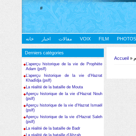
#
خانه
اخبار
مقالات
VOIX
FILM
PHOTO
Vous êtes ici
Derniers catégories
Accueil
»
»
L’aperçu historique de la vie de Prophète
Adam (pslf)
L’aperçu historique de la vie d’Hazrat
Khadîdja (pslf)
La réalité de la bataille de Mouta
Aperçu historique de la vie d’Hazrat Nouh
(pslf)
Aperçu historique de la vie d’Hazrat Ismaël
(pslf)
Aperçu historique de la vie d’Hazrat Saleh
(pslf)
La réalité de la bataille de Badr
La réalité de la bataille d’Ahzab