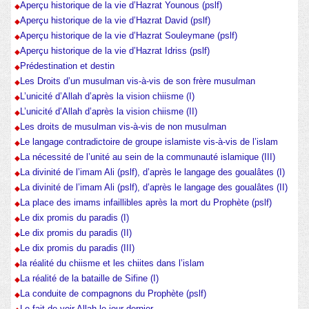
Aperçu historique de la vie d’Hazrat Younous (pslf)
Aperçu historique de la vie d’Hazrat David (pslf)
Aperçu historique de la vie d’Hazrat Souleymane (pslf)
Aperçu historique de la vie d’Hazrat Idriss (pslf)
Prédestination et destin
Les Droits d’un musulman vis-à-vis de son frère musulman
L’unicité d’Allah d’après la vision chiisme (I)
L’unicité d’Allah d’après la vision chiisme (II)
Les droits de musulman vis-à-vis de non musulman
Le langage contradictoire de groupe islamiste vis-à-vis de l’islam
La nécessité de l’unité au sein de la communauté islamique (III)
La divinité de l’imam Ali (pslf), d’après le langage des goualâtes (I)
La divinité de l’imam Ali (pslf), d’après le langage des goualâtes (II)
La place des imams infaillibles après la mort du Prophète (pslf)
Le dix promis du paradis (I)
Le dix promis du paradis (II)
Le dix promis du paradis (III)
la réalité du chiisme et les chiites dans l’islam
La réalité de la bataille de Sifine (I)
La conduite de compagnons du Prophète (pslf)
Le fait de voir Allah le jour dernier