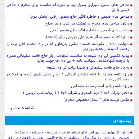
مداحی های سنتی شیرازی بسیار زیبا و سوزناک مناسب برای محرم / مداحی
دشتی با نی
مداحی های قدیمی و خاطره انگیز حاج منصور ارضی (بخش دوم)
دانلود مداحی های محرم به تفکیک هر شب و هر مداح
مداحی های قدیمی و خاطره انگیز حاج منصور ارضی
دانلود کتاب حسینیه اثر شیخ علی بهرامی نیکو (هدهد)
شهادت نامه _ دلنوشته خدمت تمامی پدرهایی که در راه محبت اهل بیت ع
زحمت کشیدند _ هدیه روز پدر
بیانیه تکمیلی تی وی شیعه به مناسبت شهادت زوار حاج قاسم سلیمانی همراه
با ترجمه شهادتنامه . شهادت نامه + پی دی اف جهت چاپ
به یاد حاج قاسم سلیمانی و شهدا بیانیه تی وی شیعه
ویژه نامه مبارزه با فتنه جنبش الیمانی / امام زمان ظهور کرده و فعلا در
مخفیگاهی ست
ویژه نامه پیامبر اسلام محمد مصطفی
دختر بوتراب کجا ؟ بزم نامحرم و شراب کجا ؟ ( روضه شب اربعین )
عکس نوشته های "اشعار مخصوص محرم"
مشاهده بیشتر...
پیشنهادی
دانلود کتابهای علی بهرامی نیکو هدهد نقطه - عباسیه - حسینیه - ادعوک یا
حسین - پدرنامه - رد بیگ بنگ - شهادتنامه حاج قاسم - هزار و یکقطره در رفع