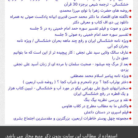
خشکسالی - ترجمه شیعی برجزء 30 قرآن
روضه های حضرت زهرا با نوای میرزا محمدی
ناگفته های اقتصاد ما دکتر محمد حسن قدیری ابیانه پادکست صوتی به همراه
دانلود پی دی اف کتاب و معرفی دکتر
متن و صوت و فیلم تفسیر سوره حمد امام خمینی ره در 5 جلسه
تفسیر سوره حمد امام خمینی ره صوتی 5 جلسه
ویژه نامه خشکسالی ایران و رفع چند ماهه بحران خشکسالی / ویژه نامه
بحران کم آبی
عارف سالک ولایی سید علی نجفی : کار پیچیده تر از این است که ما بتوانیم
عمق دل را
بعد از مرگ چه میشود - صحبت سلمان با مرده ای از زبان آسید علی نجفی
یزدی
ویژه نامه پیامبر اسلام محمد مصطفی
دختر بوتراب کجا ؟ بزم نامحرم و شراب کجا ؟ ( روضه شب اربعین )
سخنرانیهای شیخ علی بهرامی نیکو در مورد آب و خشکسالی - تببین کتاب هزار
و یک قطره در رفع خشکسالی ایران
نقد و بررسی نظریه بیگ بنگ
واکنش ما به مطالب مطرح در کلاب هاوس
فیلم اسیری در دستان داعش
مجموعه چهل پوستر خاطرات اربعین، بزرگترین و مقدسترین اجتماع بشری
استفاده از مطالب این سایت بدون ذکر منبع مجاز می باشد.