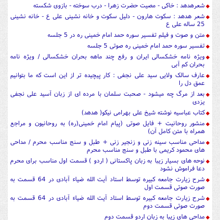
شعرهدهد : خاکی - مصیت حضرت زهرا - درب سوخته - بازوی شکسته
شعر هدهد : سکوت هارون - دلیل سکوت و خانه نشینی علی ع - خانه نشینی
25 ساله علی ع
متن و صوت و فیلم تفسیر سوره حمد امام خمینی ره در 5 جلسه
تفسیر سوره حمد امام خمینی ره صوتی 5 جلسه
ویژه نامه خشکسالی ایران و رفع چند ماهه بحران خشکسالی / ویژه نامه
بحران کم آبی
عارف سالک ولایی سید علی نجفی : کار پیچیده تر از این است که ما بتوانیم
عمق دل را
بعد از مرگ چه میشود - صحبت سلمان با مرده ای از زبان آسید علی نجفی
یزدی
کتاب عباسیه نوشته شیخ علی بهرامی نیکو( هدهد)
منشور روحانیت + فایل صوتی (پیام امام خمینی(ره) به روحانیون و مراجع
همراه با متن کامل آن)
مداحی مناسب سینه زنی و زنجیر زنی + طبل و سنج مناسب محرم / مداحی
های محمود کریمی با طبل و سنج مناسب محرم
نوحه های بسیار زیبا به زبان پاکستانی ( اردو ) قسمت اول مناسب برای محرم
دعا فراموش نشود
شرح زیارت جامعه کبیره توسط استاد آیت الله ضیاء آبادی در 64 قسمت به
صورت صوتی قسمت اول
شرح زیارت جامعه کبیره توسط استاد آیت الله ضیاء آبادی در 64 قسمت به
صورت صوتی قسمت دوم
مداحی های زیبا به زبان اردو قسمت دوم