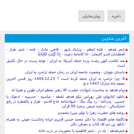
آخرین عناوین
شعر هدهد - فتنه اعظم - پزشک شهر - قاضی عادل - فتنه - شعر هزار -
العطشان فسر الایمان - اذا الامامة دعیت - إِذَا كُتِبَتِ الْكِتَابَةُ
صد حکمت الهی پشت پرده حمله آمریکا به ایران - توجه پست در حال تکمیل
است
داستان چوپان - وضعیت جامعه ایران در زمان حمله ترامپ به ایران
9. چرا ترامپ به ایران حمله کرده است ؟ 1404.12.23 روز قدس آخرین
جمعه ماه مبارک 1447 ه ق
پیام هدهد به مناسبت شهادت حضرت آقا رهبر معظم ایران طوبی و هنیئا له
دانلود کتابهای علی بهرامی نیکو هدهد نقطه - عباسیه - حسینیه - ادعوک یا
حسین - پدرنامه - رد بیگ بنگ - شهادتنامه حاج قاسم - هزار و یکقطره در رفع
خشکسالی - ترجمه شیعی برجزء 30 قرآن
روضه های حضرت زهرا با نوای میرزا محمدی
ناگفته های اقتصاد ما دکتر محمد حسن قدیری ابیانه پادکست صوتی به همراه
دانلود پی دی اف کتاب و معرفی دکتر
شعرهدهد : یاد در - شعر فاطمیه با محوریت در درب خانه