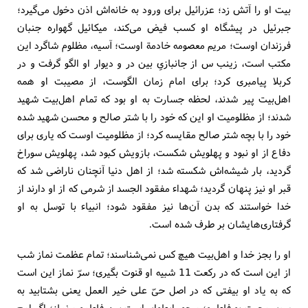
بیت او را آتش زد؛ عزرائیل برای ورود به خانه‌اش اذن دخول می‌گیرد؛
جبرئیل در پیشگاه او کسب فیض می‌کند، میکائیل گهواره جنبان
فرزندان اوست؛ مریم معصومه خادمة اوست؛ آسیه، مظلوم شاگرد این
مکتب است، زینب س از جانبازیِ بین در و دیوار او الگو گرفت و در
کربلا پیامبری کرد؛ برای امام زمان الگوست، از مصیبت او همه
اهل‌بیت پیر شدند، لحظه جسارت به او بود که تمام اهل‌بیت شهید
شدند؛ از مظلومیت او این که خود را با شتر صالح و محسن شهید شده
خود را با بچه شتر صالح مقایسه کرد؛ از مظلومیت اوست که یاری برای
دفاع از او نبود و پهلویش شکست، بازویش کبود شد، پهلویش سوراخ
گردید، بار شیشه‌اش شکسته شد؛ از اهل دنیا آنچنان ناراضی شد که
قبر او نیز پنهان گردید؛ شهداء مفقود الجسد از شرمی که از او دارند از
خدا خواستند که بدن آن‌ها نیز مفقود شود؛ انبیاء با توسل به او
گرفتاری‌هایشان بر طرف شده است.
او را بجز خدا و اهل‌بیت هیچ کس نمی‌شناسند؛ تمام عظمت نماز شب
از این است که در رکعت 11 شبیه او قنوت بگیری؛ سرّ نماز این است
که به یاد او بیفتی که در اصل حیّ علی خیر العمل یعنی بشتابید به
سوی محبت به فاطمه؛ و چه رابطه‌ای است بین فاطمه و نماز؛ اگر اوج