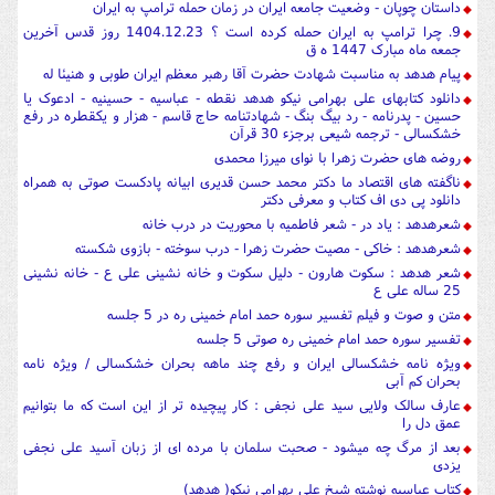
داستان چوپان - وضعیت جامعه ایران در زمان حمله ترامپ به ایران
9. چرا ترامپ به ایران حمله کرده است ؟ 1404.12.23 روز قدس آخرین
جمعه ماه مبارک 1447 ه ق
پیام هدهد به مناسبت شهادت حضرت آقا رهبر معظم ایران طوبی و هنیئا له
دانلود کتابهای علی بهرامی نیکو هدهد نقطه - عباسیه - حسینیه - ادعوک یا
حسین - پدرنامه - رد بیگ بنگ - شهادتنامه حاج قاسم - هزار و یکقطره در رفع
خشکسالی - ترجمه شیعی برجزء 30 قرآن
روضه های حضرت زهرا با نوای میرزا محمدی
ناگفته های اقتصاد ما دکتر محمد حسن قدیری ابیانه پادکست صوتی به همراه
دانلود پی دی اف کتاب و معرفی دکتر
شعرهدهد : یاد در - شعر فاطمیه با محوریت در درب خانه
شعرهدهد : خاکی - مصیت حضرت زهرا - درب سوخته - بازوی شکسته
شعر هدهد : سکوت هارون - دلیل سکوت و خانه نشینی علی ع - خانه نشینی
25 ساله علی ع
متن و صوت و فیلم تفسیر سوره حمد امام خمینی ره در 5 جلسه
تفسیر سوره حمد امام خمینی ره صوتی 5 جلسه
ویژه نامه خشکسالی ایران و رفع چند ماهه بحران خشکسالی / ویژه نامه
بحران کم آبی
عارف سالک ولایی سید علی نجفی : کار پیچیده تر از این است که ما بتوانیم
عمق دل را
بعد از مرگ چه میشود - صحبت سلمان با مرده ای از زبان آسید علی نجفی
یزدی
کتاب عباسیه نوشته شیخ علی بهرامی نیکو( هدهد)