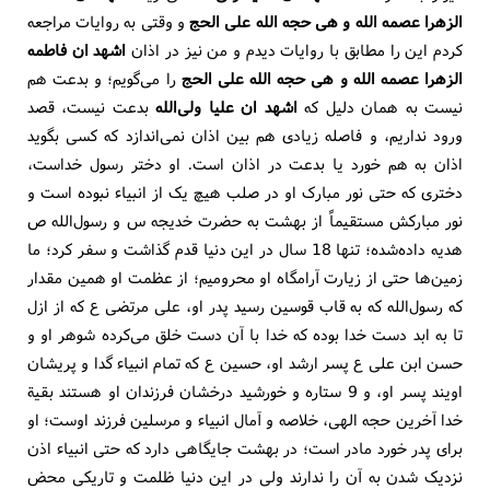
الزهرا عصمه الله و هی حجه الله علی الحج
و وقتی به روایات مراجعه
کردم این را مطابق با روایات دیدم و من نیز در اذان
اشهد ان فاطمه
الزهرا عصمه الله و هی حجه الله علی الحج
را می‌گویم؛ و بدعت هم
نیست به همان دلیل که
اشهد ان علیا ولی‌الله
بدعت نیست، قصد
ورود نداریم، و فاصله زیادی هم بین اذان نمی‌اندازد که کسی بگوید
اذان به هم خورد یا بدعت در اذان است. او دختر رسول خداست،
دختری که حتی نور مبارک او در صلب هیچ یک از انبیاء نبوده است و
نور مبارکش مستقیماً از بهشت به حضرت خدیجه س و رسول‌الله ص
هدیه داده‌شده؛ تنها 18 سال در این دنیا قدم گذاشت و سفر کرد؛ ما
زمین‌ها حتی از زیارت آرامگاه او محرومیم؛ از عظمت او همین مقدار
که رسول‌الله که به قاب قوسین رسید پدر او، علی مرتضی ع که از ازل
تا به ابد دست خدا بوده که خدا با آن دست خلق می‌کرده شوهر او و
حسن ابن علی ع پسر ارشد او، حسین ع که تمام انبیاء گدا و پریشان
اویند پسر او، و 9 ستاره و خورشید درخشان فرزندان او هستند بقیة
خدا آخرین حجه الهی، خلاصه و آمال انبیاء و مرسلین فرزند اوست؛ او
برای پدر خورد مادر است؛ در بهشت جایگاهی دارد که حتی انبیاء اذن
نزدیک شدن به آن را ندارند ولی در این دنیا ظلمت و تاریکی محض