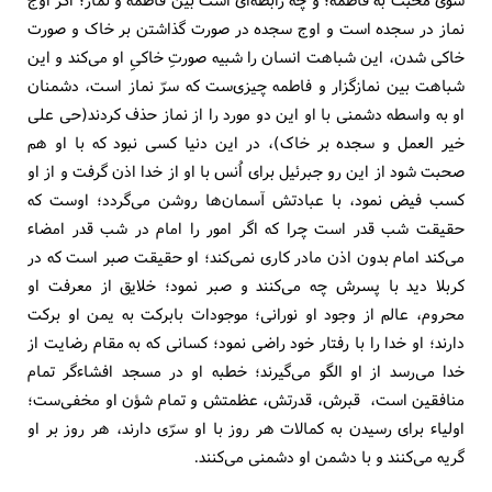
نماز در سجده است و اوج سجده در صورت گذاشتن بر خاک و صورت
خاکی شدن، این شباهت انسان را شبیه صورتِ خاکیِ او می‌کند و این
شباهت بین نمازگزار و فاطمه چیزی‌ست که سرّ نماز است، دشمنان
او به واسطه دشمنی با او این دو مورد را از نماز حذف کردند(حی علی
خیر العمل و سجده بر خاک)، در این دنیا کسی نبود که با او هم
صحبت شود از این رو جبرئیل برای اُنس با او از خدا اذن گرفت و از او
کسب فیض نمود، با عبادتش آسمان‌ها روشن می‌گردد؛ اوست که
حقیقت شب قدر است چرا که اگر امور را امام در شب قدر امضاء
می‌کند امام بدون اذن مادر کاری نمی‌کند؛ او حقیقت صبر است که در
کربلا دید با پسرش چه می‌کنند و صبر نمود؛ خلایق از معرفت او
محروم، عالم از وجود او نورانی؛ موجودات بابرکت به یمن او برکت
دارند؛ او خدا را با رفتار خود راضی نمود؛ کسانی که به مقام رضایت از
خدا می‌رسد از او الگو می‌گیرند؛ خطبه او در مسجد افشاءگر تمام
منافقین است، قبرش، قدرتش، عظمتش و تمام شؤن او مخفی‌ست؛
اولیاء برای رسیدن به کمالات هر روز با او سرّی دارند، هر روز بر او
گریه می‌کنند و با دشمن او دشمنی می‌کنند.