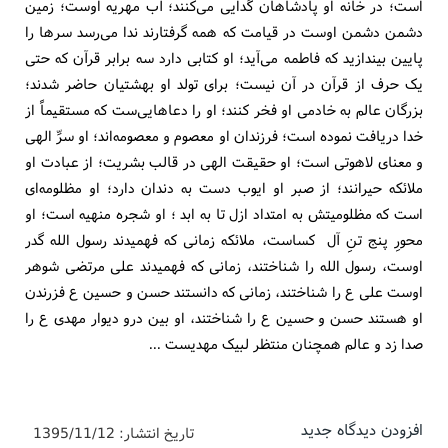
است؛ در خانه او پادشاهان گدایی می‌کنند؛ آب مهریه اوست؛ زمین
دشمن دشمن اوست در قیامت که همه گرفتارند ندا می‌رسد سرها را
پایین بیندازید که فاطمه می‌آید؛ او کتابی دارد سه برابر قرآن که حتی
یک حرف از قرآن در آن نیست؛ برای تولد او بهشتیان حاضر شدند؛
بزرگان عالم به خادمی او فخر کنند؛ او را دعاهایی‌ست که مستقیماً از
خدا دریافت نموده است؛ فرزندان او معصوم و معصومه‌اند؛ او سرِّ الهی
و معنای لاهوتی است؛ او حقیقت الهی در قالب بشریت؛ از عبادت او
ملائکه حیرانند؛ از صبر او ایوب دست به دندان دارد؛ او مظلومه‌ای
است که مظلومیتش به امتداد ازل تا به ابد ؛ او شجره منهیه است؛ او
محورِ پنج تنِ آل کساست، ملائکه زمانی که فهمیدند رسول الله گدر
اوست، رسول الله را شناختند، زمانی که فهمیدند علی مرتضی شوهر
اوست علی ع را شناختند، زمانی که دانستند حسن و حسین ع فزرندن
او هستند حسن و حسین ع را شناختند، او بین درو دیوار مهدی ع را
صدا زد و عالم همچنان منتظر لبیک مهدیست ...
افزودن دیدگاه جدید
تاریخ انتشار:
1395/11/12