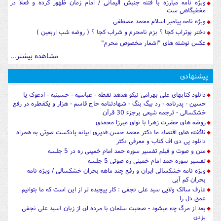
ویژه نامه مبارزه با فتنه جنبش الیمانی / امام زمان ظهور کرده و فعلا در
مخفیگاهی ست
ویژه نامه پیامبر اسلام محمد مصطفی
دختر بوتراب کجا ؟ بزم نامحرم و شراب کجا ؟ ( روضه شب اربعین )
عکس نوشته های "اشعار مخصوص محرم"
مشاهده بیشتر...
پیشنهادی
دانلود کتابهای علی بهرامی نیکو هدهد نقطه - عباسیه - حسینیه - ادعوک یا
حسین - پدرنامه - رد بیگ بنگ - شهادتنامه حاج قاسم - هزار و یکقطره در رفع
خشکسالی - ترجمه شیعی برجزء 30 قرآن
روضه های حضرت زهرا با نوای میرزا محمدی
ناگفته های اقتصاد ما دکتر محمد حسن قدیری ابیانه پادکست صوتی به همراه
دانلود پی دی اف کتاب و معرفی دکتر
متن و صوت و فیلم تفسیر سوره حمد امام خمینی ره در 5 جلسه
تفسیر سوره حمد امام خمینی ره صوتی 5 جلسه
ویژه نامه خشکسالی ایران و رفع چند ماهه بحران خشکسالی / ویژه نامه
بحران کم آبی
عارف سالک ولایی سید علی نجفی : کار پیچیده تر از این است که ما بتوانیم
عمق دل را
بعد از مرگ چه میشود - صحبت سلمان با مرده ای از زبان آسید علی نجفی
یزدی