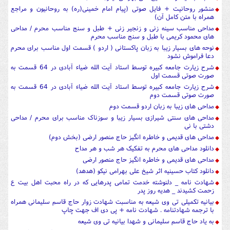
منشور روحانیت + فایل صوتی (پیام امام خمینی(ره) به روحانیون و مراجع
همراه با متن کامل آن)
مداحی مناسب سینه زنی و زنجیر زنی + طبل و سنج مناسب محرم / مداحی
های محمود کریمی با طبل و سنج مناسب محرم
نوحه های بسیار زیبا به زبان پاکستانی ( اردو ) قسمت اول مناسب برای محرم
دعا فراموش نشود
شرح زیارت جامعه کبیره توسط استاد آیت الله ضیاء آبادی در 64 قسمت به
صورت صوتی قسمت اول
شرح زیارت جامعه کبیره توسط استاد آیت الله ضیاء آبادی در 64 قسمت به
صورت صوتی قسمت دوم
مداحی های زیبا به زبان اردو قسمت دوم
مداحی های سنتی شیرازی بسیار زیبا و سوزناک مناسب برای محرم / مداحی
دشتی با نی
مداحی های قدیمی و خاطره انگیز حاج منصور ارضی (بخش دوم)
دانلود مداحی های محرم به تفکیک هر شب و هر مداح
مداحی های قدیمی و خاطره انگیز حاج منصور ارضی
دانلود کتاب حسینیه اثر شیخ علی بهرامی نیکو (هدهد)
شهادت نامه _ دلنوشته خدمت تمامی پدرهایی که در راه محبت اهل بیت ع
زحمت کشیدند _ هدیه روز پدر
بیانیه تکمیلی تی وی شیعه به مناسبت شهادت زوار حاج قاسم سلیمانی همراه
با ترجمه شهادتنامه . شهادت نامه + پی دی اف جهت چاپ
به یاد حاج قاسم سلیمانی و شهدا بیانیه تی وی شیعه