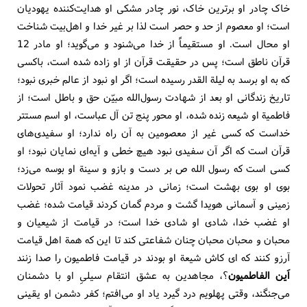
خاک چادر او برترین خاک، نور چادر مشکی او هدایت‌کننده یهودیان
است؛ او معصوم از حد و حصر است لذا بر غیر خدا و اهل‌بیت شناخت
او محال است. او مستقیماً از خدا می‌شنود و می‌گوید؛ او مادر 12
قرآن ناطق است؛ پس در حقیقت قرآن از او زاده شده است، باکسی
که به او برسد به لیلة القدر رسیده است؛ اگر او نبود از عالم خبری نبود؛
تاریخ زندگانی او بعد از شهادت رسول‌الله مبیّن حق و باطل است؛ از
فاطمیة او شیعه زنده شده، او محور پنج تن آل عباست، او اسم مستتر
خداست که کسی غیر از معصومین به آن راه ندارد؛ او سفیدی‌های
قرآن است که اگر آن سفیدی نبود هیچ خطی و آیه‌ای نمایان نبود؛ او
کسی است که رسول الله ص بر دست و بازو و سینة او بوسه می‌زد؛
بوی او بوی بهشت است؛ زمانی در مدینه غضب نمود آثار تحولات
زمینی و آسمانی هویدا گشت و مردم گمان کردند قیامت شده؛ غضب
او غضب خدا، شادی او شادی خدا است؛ در قیامت از شیعیان و
محبان و محبان محبان چنان شفاعتی ‌کند تا این که همة اهل قیامت
آرزو کنند که ‌ای کاش شیعة او بودند در قیامت فاطمیون را صدا زنند
اَین الفاطمیون
؟، مجاهدین به عشق انتقام سیلیِ او با دشمنان
می‌جنگند، وقتی پهلویم درد گیرد یاد او می‌افتم؛ کفر دشمن او یقینی