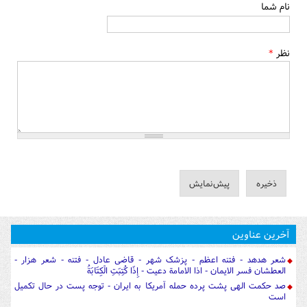
نام شما
نظر
*
آخرین عناوین
شعر هدهد - فتنه اعظم - پزشک شهر - قاضی عادل - فتنه - شعر هزار -
العطشان فسر الایمان - اذا الامامة دعیت - إِذَا كُتِبَتِ الْكِتَابَةُ
صد حکمت الهی پشت پرده حمله آمریکا به ایران - توجه پست در حال تکمیل
است