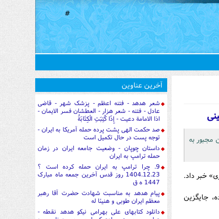
#
آخرین عناوین
شعر هدهد - فتنه اعظم - پزشک شهر - قاضی
عادل - فتنه - شعر هزار - العطشان فسر الایمان -
نی
اذا الامامة دعیت - إِذَا كُتِبَتِ الْكِتَابَةُ
صد حکمت الهی پشت پرده حمله آمریکا به ایران -
توجه پست در حال تکمیل است
 مجبور به
داستان چوپان - وضعیت جامعه ایران در زمان
حمله ترامپ به ایران
9. چرا ترامپ به ایران حمله کرده است ؟
1404.12.23 روز قدس آخرین جمعه ماه مبارک
» خبر داد.
1447 ه ق
پیام هدهد به مناسبت شهادت حضرت آقا رهبر
ه، جایگزین
معظم ایران طوبی و هنیئا له
دانلود کتابهای علی بهرامی نیکو هدهد نقطه -