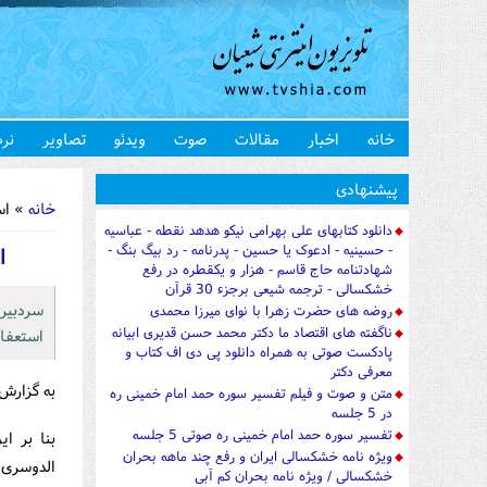
خانه
اخبار
مقالات
صوت
ویدئو
تصاویر
نرم
شما اینجا 
پیشنهادی
خانه
» اس
دانلود کتابهای علی بهرامی نیکو هدهد نقطه - عباسیه
- حسینیه - ادعوک یا حسین - پدرنامه - رد بیگ بنگ -
ا
شهادتنامه حاج قاسم - هزار و یکقطره در رفع
خشکسالی - ترجمه شیعی برجزء 30 قرآن
سردبیر 
روضه های حضرت زهرا با نوای میرزا محمدی
ناگفته های اقتصاد ما دکتر محمد حسن قدیری ابیانه
استعفا 
پادکست صوتی به همراه دانلود پی دی اف کتاب و
معرفی دکتر
به گزارش
متن و صوت و فیلم تفسیر سوره حمد امام خمینی ره
در 5 جلسه
تفسیر سوره حمد امام خمینی ره صوتی 5 جلسه
بنا بر ا
ویژه نامه خشکسالی ایران و رفع چند ماهه بحران
الدوسری 
خشکسالی / ویژه نامه بحران کم آبی