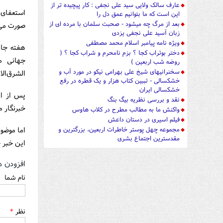
عارف سالک ولایی سید علی نجفی : کار پیچیده تر از
استعفای 
این است که ما بتوانیم عمق دل را
بعد از مرگ چه میشود - صحبت سلمان با مرده ای از
صورت می‌
زبان آسید علی نجفی یزدی
ویژه نامه پیامبر اسلام محمد مصطفی
هفته جار
دختر بوتراب کجا ؟ بزم نامحرم و شراب کجا ؟ (
جهانی م
روضه شب اربعین )
سخنرانیهای شیخ علی بهرامی نیکو در مورد آب و
الشرق‌الا
خشکسالی - تببین کتاب هزار و یک قطره در رفع
خشکسالی ایران
پس از اع
نقد و بررسی نظریه بیگ بنگ
خبرنگار م
واکنش ما به مطالب مطرح در کلاب هاوس
فیلم اسیری در دستان داعش
اما موضوع
مجموعه چهل پوستر خاطرات اربعین، بزرگترین و
مقدسترین اجتماع بشری
این خبر جعلی و اهانت آم
افزودن د
نام شما
نظر
*