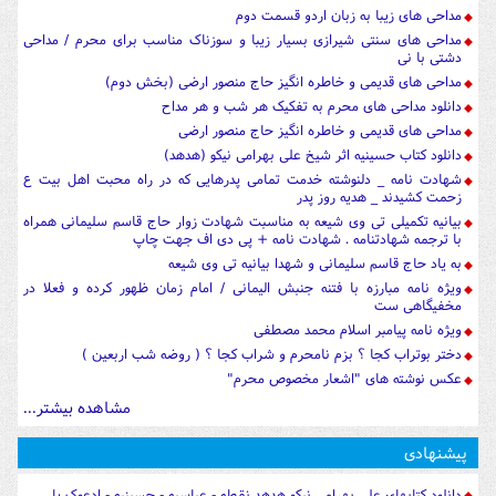
مداحی های زیبا به زبان اردو قسمت دوم
مداحی های سنتی شیرازی بسیار زیبا و سوزناک مناسب برای محرم / مداحی
دشتی با نی
مداحی های قدیمی و خاطره انگیز حاج منصور ارضی (بخش دوم)
دانلود مداحی های محرم به تفکیک هر شب و هر مداح
مداحی های قدیمی و خاطره انگیز حاج منصور ارضی
دانلود کتاب حسینیه اثر شیخ علی بهرامی نیکو (هدهد)
شهادت نامه _ دلنوشته خدمت تمامی پدرهایی که در راه محبت اهل بیت ع
زحمت کشیدند _ هدیه روز پدر
بیانیه تکمیلی تی وی شیعه به مناسبت شهادت زوار حاج قاسم سلیمانی همراه
با ترجمه شهادتنامه . شهادت نامه + پی دی اف جهت چاپ
به یاد حاج قاسم سلیمانی و شهدا بیانیه تی وی شیعه
ویژه نامه مبارزه با فتنه جنبش الیمانی / امام زمان ظهور کرده و فعلا در
مخفیگاهی ست
ویژه نامه پیامبر اسلام محمد مصطفی
دختر بوتراب کجا ؟ بزم نامحرم و شراب کجا ؟ ( روضه شب اربعین )
عکس نوشته های "اشعار مخصوص محرم"
مشاهده بیشتر...
پیشنهادی
دانلود کتابهای علی بهرامی نیکو هدهد نقطه - عباسیه - حسینیه - ادعوک یا