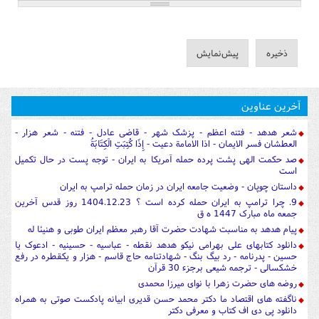
آخرین عناوین
شعر هدهد - فتنه اعظم - پزشک شهر - قاضی عادل - فتنه - شعر هزار -
العطشان فسر الایمان - اذا الامامة دعیت - إِذَا كُتِبَتِ الْكِتَابَةُ
صد حکمت الهی پشت پرده حمله آمریکا به ایران - توجه پست در حال تکمیل
است
داستان چوپان - وضعیت جامعه ایران در زمان حمله ترامپ به ایران
9. چرا ترامپ به ایران حمله کرده است ؟ 1404.12.23 روز قدس آخرین
جمعه ماه مبارک 1447 ه ق
پیام هدهد به مناسبت شهادت حضرت آقا رهبر معظم ایران طوبی و هنیئا له
دانلود کتابهای علی بهرامی نیکو هدهد نقطه - عباسیه - حسینیه - ادعوک یا
حسین - پدرنامه - رد بیگ بنگ - شهادتنامه حاج قاسم - هزار و یکقطره در رفع
خشکسالی - ترجمه شیعی برجزء 30 قرآن
روضه های حضرت زهرا با نوای میرزا محمدی
ناگفته های اقتصاد ما دکتر محمد حسن قدیری ابیانه پادکست صوتی به همراه
دانلود پی دی اف کتاب و معرفی دکتر