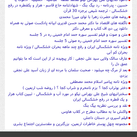
حسین - پدرنامه - رد بیگ بنگ - شهادتنامه حاج قاسم - هزار و یکقطره در رفع
خشکسالی - ترجمه شیعی برجزء 30 قرآن
روضه های حضرت زهرا با نوای میرزا محمدی
ناگفته های اقتصاد ما دکتر محمد حسن قدیری ابیانه پادکست صوتی به همراه
دانلود پی دی اف کتاب و معرفی دکتر
متن و صوت و فیلم تفسیر سوره حمد امام خمینی ره در 5 جلسه
تفسیر سوره حمد امام خمینی ره صوتی 5 جلسه
ویژه نامه خشکسالی ایران و رفع چند ماهه بحران خشکسالی / ویژه نامه
بحران کم آبی
عارف سالک ولایی سید علی نجفی : کار پیچیده تر از این است که ما بتوانیم
عمق دل را
بعد از مرگ چه میشود - صحبت سلمان با مرده ای از زبان آسید علی نجفی
یزدی
ویژه نامه پیامبر اسلام محمد مصطفی
دختر بوتراب کجا ؟ بزم نامحرم و شراب کجا ؟ ( روضه شب اربعین )
سخنرانیهای شیخ علی بهرامی نیکو در مورد آب و خشکسالی - تببین کتاب هزار
و یک قطره در رفع خشکسالی ایران
نقد و بررسی نظریه بیگ بنگ
واکنش ما به مطالب مطرح در کلاب هاوس
فیلم اسیری در دستان داعش
مجموعه چهل پوستر خاطرات اربعین، بزرگترین و مقدسترین اجتماع بشری