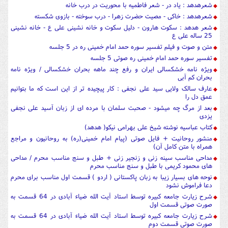
شعرهدهد : یاد در - شعر فاطمیه با محوریت در درب خانه
شعرهدهد : خاکی - مصیت حضرت زهرا - درب سوخته - بازوی شکسته
شعر هدهد : سکوت هارون - دلیل سکوت و خانه نشینی علی ع - خانه نشینی
25 ساله علی ع
متن و صوت و فیلم تفسیر سوره حمد امام خمینی ره در 5 جلسه
تفسیر سوره حمد امام خمینی ره صوتی 5 جلسه
ویژه نامه خشکسالی ایران و رفع چند ماهه بحران خشکسالی / ویژه نامه
بحران کم آبی
عارف سالک ولایی سید علی نجفی : کار پیچیده تر از این است که ما بتوانیم
عمق دل را
بعد از مرگ چه میشود - صحبت سلمان با مرده ای از زبان آسید علی نجفی
یزدی
کتاب عباسیه نوشته شیخ علی بهرامی نیکو( هدهد)
منشور روحانیت + فایل صوتی (پیام امام خمینی(ره) به روحانیون و مراجع
همراه با متن کامل آن)
مداحی مناسب سینه زنی و زنجیر زنی + طبل و سنج مناسب محرم / مداحی
های محمود کریمی با طبل و سنج مناسب محرم
نوحه های بسیار زیبا به زبان پاکستانی ( اردو ) قسمت اول مناسب برای محرم
دعا فراموش نشود
شرح زیارت جامعه کبیره توسط استاد آیت الله ضیاء آبادی در 64 قسمت به
صورت صوتی قسمت اول
شرح زیارت جامعه کبیره توسط استاد آیت الله ضیاء آبادی در 64 قسمت به
صورت صوتی قسمت دوم