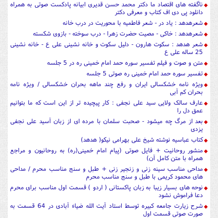
ناگفته های اقتصاد ما دکتر محمد حسن قدیری ابیانه پادکست صوتی به همراه
دانلود پی دی اف کتاب و معرفی دکتر
شعرهدهد : یاد در - شعر فاطمیه با محوریت در درب خانه
شعرهدهد : خاکی - مصیت حضرت زهرا - درب سوخته - بازوی شکسته
شعر هدهد : سکوت هارون - دلیل سکوت و خانه نشینی علی ع - خانه نشینی
25 ساله علی ع
متن و صوت و فیلم تفسیر سوره حمد امام خمینی ره در 5 جلسه
تفسیر سوره حمد امام خمینی ره صوتی 5 جلسه
ویژه نامه خشکسالی ایران و رفع چند ماهه بحران خشکسالی / ویژه نامه
بحران کم آبی
عارف سالک ولایی سید علی نجفی : کار پیچیده تر از این است که ما بتوانیم
عمق دل را
بعد از مرگ چه میشود - صحبت سلمان با مرده ای از زبان آسید علی نجفی
یزدی
کتاب عباسیه نوشته شیخ علی بهرامی نیکو( هدهد)
منشور روحانیت + فایل صوتی (پیام امام خمینی(ره) به روحانیون و مراجع
همراه با متن کامل آن)
مداحی مناسب سینه زنی و زنجیر زنی + طبل و سنج مناسب محرم / مداحی
های محمود کریمی با طبل و سنج مناسب محرم
نوحه های بسیار زیبا به زبان پاکستانی ( اردو ) قسمت اول مناسب برای محرم
دعا فراموش نشود
شرح زیارت جامعه کبیره توسط استاد آیت الله ضیاء آبادی در 64 قسمت به
صورت صوتی قسمت اول