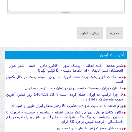
آخرین عناوین
شعر هدهد - فتنه اعظم - پزشک شهر - قاضی عادل - فتنه - شعر هزار -
العطشان فسر الایمان - اذا الامامة دعیت - إِذَا كُتِبَتِ الْكِتَابَةُ
صد حکمت الهی پشت پرده حمله آمریکا به ایران - توجه پست در حال تکمیل
است
داستان چوپان - وضعیت جامعه ایران در زمان حمله ترامپ به ایران
9. چرا ترامپ به ایران حمله کرده است ؟ 1404.12.23 روز قدس آخرین
جمعه ماه مبارک 1447 ه ق
پیام هدهد به مناسبت شهادت حضرت آقا رهبر معظم ایران طوبی و هنیئا له
دانلود کتابهای علی بهرامی نیکو هدهد نقطه - عباسیه - حسینیه - ادعوک یا
حسین - پدرنامه - رد بیگ بنگ - شهادتنامه حاج قاسم - هزار و یکقطره در رفع
خشکسالی - ترجمه شیعی برجزء 30 قرآن
روضه های حضرت زهرا با نوای میرزا محمدی