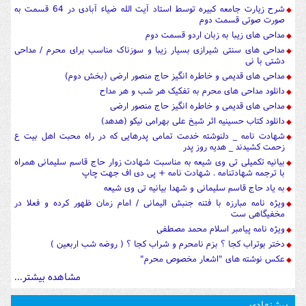
شرح زیارت جامعه کبیره توسط استاد آیت الله ضیاء آبادی در 64 قسمت به
صورت صوتی قسمت دوم
مداحی های زیبا به زبان اردو قسمت دوم
مداحی های سنتی شیرازی بسیار زیبا و سوزناک مناسب برای محرم / مداحی
دشتی با نی
مداحی های قدیمی و خاطره انگیز حاج منصور ارضی (بخش دوم)
دانلود مداحی های محرم به تفکیک هر شب و هر مداح
مداحی های قدیمی و خاطره انگیز حاج منصور ارضی
دانلود کتاب حسینیه اثر شیخ علی بهرامی نیکو (هدهد)
شهادت نامه _ دلنوشته خدمت تمامی پدرهایی که در راه محبت اهل بیت ع
زحمت کشیدند _ هدیه روز پدر
بیانیه تکمیلی تی وی شیعه به مناسبت شهادت زوار حاج قاسم سلیمانی همراه
با ترجمه شهادتنامه . شهادت نامه + پی دی اف جهت چاپ
به یاد حاج قاسم سلیمانی و شهدا بیانیه تی وی شیعه
ویژه نامه مبارزه با فتنه جنبش الیمانی / امام زمان ظهور کرده و فعلا در
مخفیگاهی ست
ویژه نامه پیامبر اسلام محمد مصطفی
دختر بوتراب کجا ؟ بزم نامحرم و شراب کجا ؟ ( روضه شب اربعین )
عکس نوشته های "اشعار مخصوص محرم"
مشاهده بیشتر...
پیشنهادی