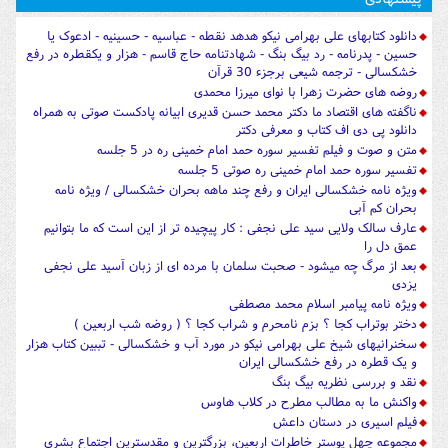
دانلود کتابهای علی بهرامی نیکو هدهد نقطه - عباسیه - حسینیه - ادعوک یا
حسین - پدرنامه - رد بیگ بنگ - شهادتنامه حاج قاسم - هزار و یکقطره در رفع
خشکسالی - ترجمه شیعی برجزء 30 قرآن
روضه های حضرت زهرا با نوای میرزا محمدی
ناگفته های اقتصاد ما دکتر محمد حسن قدیری ابیانه پادکست صوتی به همراه
دانلود پی دی اف کتاب و معرفی دکتر
متن و صوت و فیلم تفسیر سوره حمد امام خمینی ره در 5 جلسه
تفسیر سوره حمد امام خمینی ره صوتی 5 جلسه
ویژه نامه خشکسالی ایران و رفع چند ماهه بحران خشکسالی / ویژه نامه
بحران کم آبی
عارف سالک ولایی سید علی نجفی : کار پیچیده تر از این است که ما بتوانیم
عمق دل را
بعد از مرگ چه میشود - صحبت سلمان با مرده ای از زبان آسید علی نجفی
یزدی
ویژه نامه پیامبر اسلام محمد مصطفی
دختر بوتراب کجا ؟ بزم نامحرم و شراب کجا ؟ ( روضه شب اربعین )
سخنرانیهای شیخ علی بهرامی نیکو در مورد آب و خشکسالی - تببین کتاب هزار
و یک قطره در رفع خشکسالی ایران
نقد و بررسی نظریه بیگ بنگ
واکنش ما به مطالب مطرح در کلاب هاوس
فیلم اسیری در دستان داعش
مجموعه چهل پوستر خاطرات اربعین، بزرگترین و مقدسترین اجتماع بشری