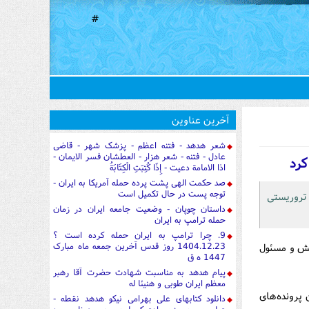
#
آخرین عناوین
شعر هدهد - فتنه اعظم - پزشک شهر - قاضی
عادل - فتنه - شعر هزار - العطشان فسر الایمان -
کرد
اذا الامامة دعیت - إِذَا كُتِبَتِ الْكِتَابَةُ
صد حکمت الهی پشت پرده حمله آمریکا به ایران -
توجه پست در حال تکمیل است
تروریستی
داستان چوپان - وضعیت جامعه ایران در زمان
حمله ترامپ به ایران
9. چرا ترامپ به ایران حمله کرده است ؟
1404.12.23 روز قدس آخرین جمعه ماه مبارک
عش و مسئول
1447 ه ق
پیام هدهد به مناسبت شهادت حضرت آقا رهبر
معظم ایران طوبی و هنیئا له
 پرونده‌های
دانلود کتابهای علی بهرامی نیکو هدهد نقطه -