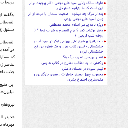
مربوط به
عارف سالک ولایی سید علی نجفی : کار پیچیده تر از
این است که ما بتوانیم عمق دل را
بعد از مرگ چه میشود - صحبت سلمان با مرده ای از
به‌گفته 
زبان آسید علی نجفی یزدی
القحطانی
ویژه نامه پیامبر اسلام محمد مصطفی
مسئول زنا
دختر بوتراب کجا ؟ بزم نامحرم و شراب کجا ؟ (
روضه شب اربعین )
سخنرانیهای شیخ علی بهرامی نیکو در مورد آب و
القحطانی
خشکسالی - تببین کتاب هزار و یک قطره در رفع
می‌آمد؛ ب
خشکسالی ایران
که مسئول
نقد و بررسی نظریه بیگ بنگ
واکنش ما به مطالب مطرح در کلاب هاوس
عناصر زن
فیلم اسیری در دستان داعش
جذب داع
مجموعه چهل پوستر خاطرات اربعین، بزرگترین و
مقدسترین اجتماع بشری
این منبع
میلیون‌ها
نیروهای ع
مهرماه دس