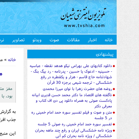
خانه
اخبار
مقالات
صوت
ویدئو
تصاویر
نرم
شما اینجا 
پیشنهادی
خانه
» مغز
دانلود کتابهای علی بهرامی نیکو هدهد نقطه - عباسیه
- حسینیه - ادعوک یا حسین - پدرنامه - رد بیگ بنگ -
م
شهادتنامه حاج قاسم - هزار و یکقطره در رفع
خشکسالی - ترجمه شیعی برجزء 30 قرآن
مغز مت
روضه های حضرت زهرا با نوای میرزا محمدی
ناگفته های اقتصاد ما دکتر محمد حسن قدیری ابیانه
بود، با 
پادکست صوتی به همراه دانلود پی دی اف کتاب و
معرفی دکتر
به گزارش
متن و صوت و فیلم تفسیر سوره حمد امام خمینی ره
در 5 جلسه
جذب افراد
تفسیر سوره حمد امام خمینی ره صوتی 5 جلسه
ویژه نامه خشکسالی ایران و رفع چند ماهه بحران
این منبع 
خشکسالی / ویژه نامه بحران کم آبی