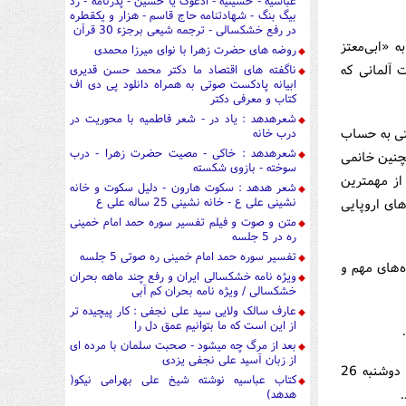
عباسیه - حسینیه - ادعوک یا حسین - پدرنامه - رد
بیگ بنگ - شهادتنامه حاج قاسم - هزار و یکقطره
در رفع خشکسالی - ترجمه شیعی برجزء 30 قرآن
 «ابی‌معتز
روضه های حضرت زهرا با نوای میرزا محمدی
 آلمانی که
ناگفته های اقتصاد ما دکتر محمد حسن قدیری
ابیانه پادکست صوتی به همراه دانلود پی دی اف
کتاب و معرفی دکتر
شعرهدهد : یاد در - شعر فاطمیه با محوریت در
تی به حساب
درب خانه
شعرهدهد : خاکی - مصیت حضرت زهرا - درب
مچنین خانمی
سوخته - بازوی شکسته
از مهمترین
شعر هدهد : سکوت هارون - دلیل سکوت و خانه
نشینی علی ع - خانه نشینی 25 ساله علی ع
های اروپایی
متن و صوت و فیلم تفسیر سوره حمد امام خمینی
ره در 5 جلسه
تفسیر سوره حمد امام خمینی ره صوتی 5 جلسه
‌های مهم و
ویژه نامه خشکسالی ایران و رفع چند ماهه بحران
خشکسالی / ویژه نامه بحران کم آبی
عارف سالک ولایی سید علی نجفی : کار پیچیده تر
از این است که ما بتوانیم عمق دل را
بعد از مرگ چه میشود - صحبت سلمان با مرده ای
از زبان آسید علی نجفی یزدی
«حیدر العبادی» نخست وزیر عراق و فرمانده کل نیروهای مسلح این کشور صبح روز دوشنبه 26
کتاب عباسیه نوشته شیخ علی بهرامی نیکو(
هدهد)