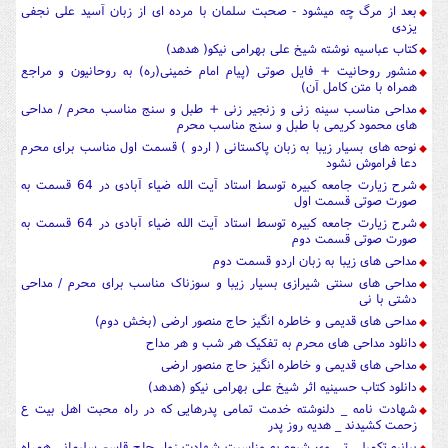
بعد از مرگ چه میشود - صحبت سلمان با مرده ای از زبان آسید علی نجفی
یزدی
کتاب عباسیه نوشته شیخ علی بهرامی نیکو( هدهد)
منشور روحانیت + فایل صوتی (پیام امام خمینی(ره) به روحانیون و مراجع
همراه با متن کامل آن)
مداحی مناسب سینه زنی و زنجیر زنی + طبل و سنج مناسب محرم / مداحی
های محمود کریمی با طبل و سنج مناسب محرم
نوحه های بسیار زیبا به زبان پاکستانی ( اردو ) قسمت اول مناسب برای محرم
دعا فراموش نشود
شرح زیارت جامعه کبیره توسط استاد آیت الله ضیاء آبادی در 64 قسمت به
صورت صوتی قسمت اول
شرح زیارت جامعه کبیره توسط استاد آیت الله ضیاء آبادی در 64 قسمت به
صورت صوتی قسمت دوم
مداحی های زیبا به زبان اردو قسمت دوم
مداحی های سنتی شیرازی بسیار زیبا و سوزناک مناسب برای محرم / مداحی
دشتی با نی
مداحی های قدیمی و خاطره انگیز حاج منصور ارضی (بخش دوم)
دانلود مداحی های محرم به تفکیک هر شب و هر مداح
مداحی های قدیمی و خاطره انگیز حاج منصور ارضی
دانلود کتاب حسینیه اثر شیخ علی بهرامی نیکو (هدهد)
شهادت نامه _ دلنوشته خدمت تمامی پدرهایی که در راه محبت اهل بیت ع
زحمت کشیدند _ هدیه روز پدر
بیانیه تکمیلی تی وی شیعه به مناسبت شهادت زوار حاج قاسم سلیمانی همراه