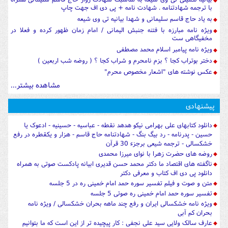
با ترجمه شهادتنامه . شهادت نامه + پی دی اف جهت چاپ
به یاد حاج قاسم سلیمانی و شهدا بیانیه تی وی شیعه
ویژه نامه مبارزه با فتنه جنبش الیمانی / امام زمان ظهور کرده و فعلا در
مخفیگاهی ست
ویژه نامه پیامبر اسلام محمد مصطفی
دختر بوتراب کجا ؟ بزم نامحرم و شراب کجا ؟ ( روضه شب اربعین )
عکس نوشته های "اشعار مخصوص محرم"
مشاهده بیشتر...
پیشنهادی
دانلود کتابهای علی بهرامی نیکو هدهد نقطه - عباسیه - حسینیه - ادعوک یا
حسین - پدرنامه - رد بیگ بنگ - شهادتنامه حاج قاسم - هزار و یکقطره در رفع
خشکسالی - ترجمه شیعی برجزء 30 قرآن
روضه های حضرت زهرا با نوای میرزا محمدی
ناگفته های اقتصاد ما دکتر محمد حسن قدیری ابیانه پادکست صوتی به همراه
دانلود پی دی اف کتاب و معرفی دکتر
متن و صوت و فیلم تفسیر سوره حمد امام خمینی ره در 5 جلسه
تفسیر سوره حمد امام خمینی ره صوتی 5 جلسه
ویژه نامه خشکسالی ایران و رفع چند ماهه بحران خشکسالی / ویژه نامه
بحران کم آبی
عارف سالک ولایی سید علی نجفی : کار پیچیده تر از این است که ما بتوانیم