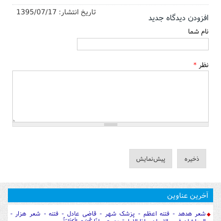
تاریخ انتشار:
1395/07/17
افزودن دیدگاه جدید
نام شما
نظر
*
آخرین عناوین
شعر هدهد - فتنه اعظم - پزشک شهر - قاضی عادل - فتنه - شعر هزار -