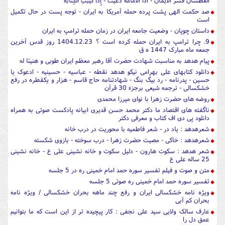
العطشان فسر الایمان - اذا الامامة دعیت - إِذَا كُتِبَتِ الْكِتَابَةُ
صد حکمت الهی پشت پرده حمله آمریکا به ایران - توجه پست در حال تکمیل
است
داستان چوپان - وضعیت جامعه ایران در زمان حمله ترامپ به ایران
9. چرا ترامپ به ایران حمله کرده است ؟ 1404.12.23 روز قدس آخرین
جمعه ماه مبارک 1447 ه ق
پیام هدهد به مناسبت شهادت حضرت آقا رهبر معظم ایران طوبی و هنیئا له
دانلود کتابهای علی بهرامی نیکو هدهد نقطه - عباسیه - حسینیه - ادعوک یا
حسین - پدرنامه - رد بیگ بنگ - شهادتنامه حاج قاسم - هزار و یکقطره در رفع
خشکسالی - ترجمه شیعی برجزء 30 قرآن
روضه های حضرت زهرا با نوای میرزا محمدی
ناگفته های اقتصاد ما دکتر محمد حسن قدیری ابیانه پادکست صوتی به همراه
دانلود پی دی اف کتاب و معرفی دکتر
شعرهدهد : یاد در - شعر فاطمیه با محوریت در درب خانه
شعرهدهد : خاکی - مصیت حضرت زهرا - درب سوخته - بازوی شکسته
شعر هدهد : سکوت هارون - دلیل سکوت و خانه نشینی علی ع - خانه نشینی
25 ساله علی ع
متن و صوت و فیلم تفسیر سوره حمد امام خمینی ره در 5 جلسه
تفسیر سوره حمد امام خمینی ره صوتی 5 جلسه
ویژه نامه خشکسالی ایران و رفع چند ماهه بحران خشکسالی / ویژه نامه
بحران کم آبی
عارف سالک ولایی سید علی نجفی : کار پیچیده تر از این است که ما بتوانیم
عمق دل را