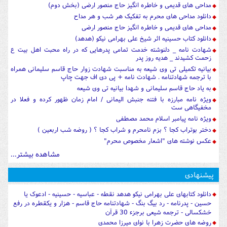
مداحی های قدیمی و خاطره انگیز حاج منصور ارضی (بخش دوم)
دانلود مداحی های محرم به تفکیک هر شب و هر مداح
مداحی های قدیمی و خاطره انگیز حاج منصور ارضی
دانلود کتاب حسینیه اثر شیخ علی بهرامی نیکو (هدهد)
شهادت نامه _ دلنوشته خدمت تمامی پدرهایی که در راه محبت اهل بیت ع
زحمت کشیدند _ هدیه روز پدر
بیانیه تکمیلی تی وی شیعه به مناسبت شهادت زوار حاج قاسم سلیمانی همراه
با ترجمه شهادتنامه . شهادت نامه + پی دی اف جهت چاپ
به یاد حاج قاسم سلیمانی و شهدا بیانیه تی وی شیعه
ویژه نامه مبارزه با فتنه جنبش الیمانی / امام زمان ظهور کرده و فعلا در
مخفیگاهی ست
ویژه نامه پیامبر اسلام محمد مصطفی
دختر بوتراب کجا ؟ بزم نامحرم و شراب کجا ؟ ( روضه شب اربعین )
عکس نوشته های "اشعار مخصوص محرم"
مشاهده بیشتر...
پیشنهادی
دانلود کتابهای علی بهرامی نیکو هدهد نقطه - عباسیه - حسینیه - ادعوک یا
حسین - پدرنامه - رد بیگ بنگ - شهادتنامه حاج قاسم - هزار و یکقطره در رفع
خشکسالی - ترجمه شیعی برجزء 30 قرآن
روضه های حضرت زهرا با نوای میرزا محمدی