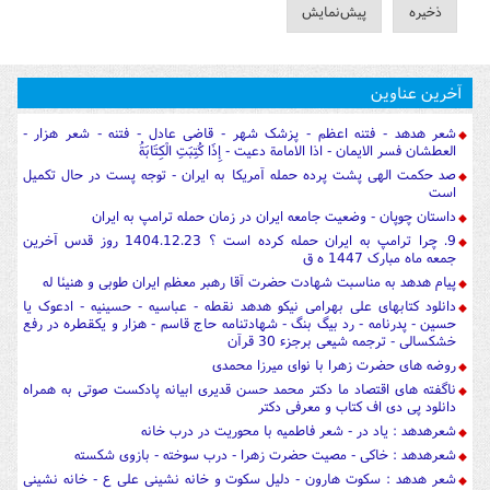
آخرین عناوین
شعر هدهد - فتنه اعظم - پزشک شهر - قاضی عادل - فتنه - شعر هزار -
العطشان فسر الایمان - اذا الامامة دعیت - إِذَا كُتِبَتِ الْكِتَابَةُ
صد حکمت الهی پشت پرده حمله آمریکا به ایران - توجه پست در حال تکمیل
است
داستان چوپان - وضعیت جامعه ایران در زمان حمله ترامپ به ایران
9. چرا ترامپ به ایران حمله کرده است ؟ 1404.12.23 روز قدس آخرین
جمعه ماه مبارک 1447 ه ق
پیام هدهد به مناسبت شهادت حضرت آقا رهبر معظم ایران طوبی و هنیئا له
دانلود کتابهای علی بهرامی نیکو هدهد نقطه - عباسیه - حسینیه - ادعوک یا
حسین - پدرنامه - رد بیگ بنگ - شهادتنامه حاج قاسم - هزار و یکقطره در رفع
خشکسالی - ترجمه شیعی برجزء 30 قرآن
روضه های حضرت زهرا با نوای میرزا محمدی
ناگفته های اقتصاد ما دکتر محمد حسن قدیری ابیانه پادکست صوتی به همراه
دانلود پی دی اف کتاب و معرفی دکتر
شعرهدهد : یاد در - شعر فاطمیه با محوریت در درب خانه
شعرهدهد : خاکی - مصیت حضرت زهرا - درب سوخته - بازوی شکسته
شعر هدهد : سکوت هارون - دلیل سکوت و خانه نشینی علی ع - خانه نشینی