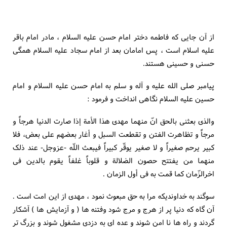
از آن جایی که فاطمه دختر امام حسن علیه السلام ، مادر امام باقر
علیه اسلام است ، پس امامان بعد از امام سجاد علیه السلام همگی
حسنی و حسینی هستند.
پیامبر صلی الله علیه و آله و سلم به امام حسن علیه السلام و امام
حسین علیه السلام نگاهی انداخت و فرمود :
والذی بعثنی بالحق انّ منهما مهدی هذا الأمة إذا صارت الدنیا هرجاً و
مرجاً و تظاهرت الفتن و تقطعت السبل و أغار بعضهم على بعض، فلا
کبیر یرحم صغیراً و لا صغیر یوقّر کبیراً فیبعث اللّه -عزوجل- عند ذلک
منهما من یفتتح حصون الضلالة و قلوباً غلفاً یقوم بالدین فی
اخرالزّمان کما قمت به فى أول الزمان .
سوگند به خداوندیکه مرا به حق مبعوث نمود ، مهدی از این امت است .
آن گاه که دنیا پر از هرج و مرج شود وفتنه ها ( و آزمایش ها ) آشکار
گردند و راه ها نا امن شوند و عده ای به دزدی مشغول شوند و بزرگ تر