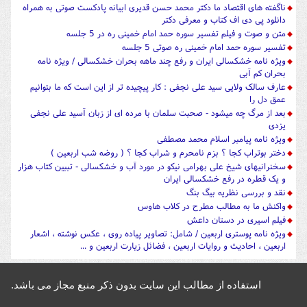
ناگفته های اقتصاد ما دکتر محمد حسن قدیری ابیانه پادکست صوتی به همراه
دانلود پی دی اف کتاب و معرفی دکتر
متن و صوت و فیلم تفسیر سوره حمد امام خمینی ره در 5 جلسه
تفسیر سوره حمد امام خمینی ره صوتی 5 جلسه
ویژه نامه خشکسالی ایران و رفع چند ماهه بحران خشکسالی / ویژه نامه
بحران کم آبی
عارف سالک ولایی سید علی نجفی : کار پیچیده تر از این است که ما بتوانیم
عمق دل را
بعد از مرگ چه میشود - صحبت سلمان با مرده ای از زبان آسید علی نجفی
یزدی
ویژه نامه پیامبر اسلام محمد مصطفی
دختر بوتراب کجا ؟ بزم نامحرم و شراب کجا ؟ ( روضه شب اربعین )
سخنرانیهای شیخ علی بهرامی نیکو در مورد آب و خشکسالی - تببین کتاب هزار
و یک قطره در رفع خشکسالی ایران
نقد و بررسی نظریه بیگ بنگ
واکنش ما به مطالب مطرح در کلاب هاوس
فیلم اسیری در دستان داعش
ویژه نامه پوستری اربعین / شامل: تصاویر پیاده روی ، عکس نوشته ، اشعار
اربعین ، احادیث و روایات اربعین ، فضائل زیارت اربعین و ...
استفاده از مطالب این سایت بدون ذکر منبع مجاز می باشد.