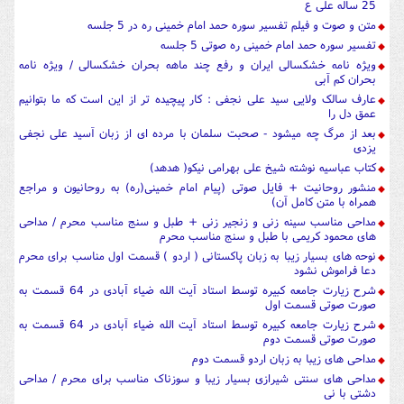
25 ساله علی ع
متن و صوت و فیلم تفسیر سوره حمد امام خمینی ره در 5 جلسه
تفسیر سوره حمد امام خمینی ره صوتی 5 جلسه
ویژه نامه خشکسالی ایران و رفع چند ماهه بحران خشکسالی / ویژه نامه
بحران کم آبی
عارف سالک ولایی سید علی نجفی : کار پیچیده تر از این است که ما بتوانیم
عمق دل را
بعد از مرگ چه میشود - صحبت سلمان با مرده ای از زبان آسید علی نجفی
یزدی
کتاب عباسیه نوشته شیخ علی بهرامی نیکو( هدهد)
منشور روحانیت + فایل صوتی (پیام امام خمینی(ره) به روحانیون و مراجع
همراه با متن کامل آن)
مداحی مناسب سینه زنی و زنجیر زنی + طبل و سنج مناسب محرم / مداحی
های محمود کریمی با طبل و سنج مناسب محرم
نوحه های بسیار زیبا به زبان پاکستانی ( اردو ) قسمت اول مناسب برای محرم
دعا فراموش نشود
شرح زیارت جامعه کبیره توسط استاد آیت الله ضیاء آبادی در 64 قسمت به
صورت صوتی قسمت اول
شرح زیارت جامعه کبیره توسط استاد آیت الله ضیاء آبادی در 64 قسمت به
صورت صوتی قسمت دوم
مداحی های زیبا به زبان اردو قسمت دوم
مداحی های سنتی شیرازی بسیار زیبا و سوزناک مناسب برای محرم / مداحی
دشتی با نی