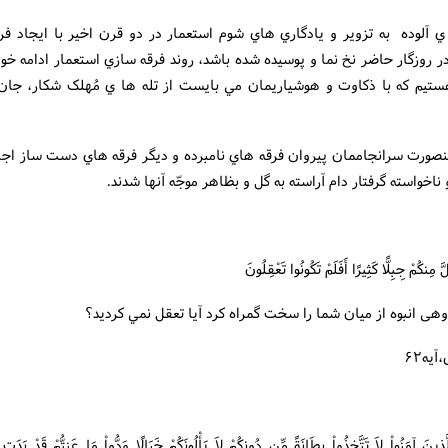
 ي آلوده به تزوير و يادگاري هاي شوم استعمار در دو قرن اخير با ايجاد فر
ر روزگار حاضر نخ نما و پوسيده شده باشد، روند فرقه سازي استعمار ادامه خ
ستيم که با ذکاوت و هوشياريمان مي بايست از تله ها ي مُهلک شکار، جان 
ينصورت سرانجاممان پيروان فرقه هاي نامبرده و ديگر فرقه هاي دست ساز اج
 ناخواسته گرفتار دام آراسته به گل و بظاهر موجّه آنها شدند.
َ مِنکُمْ جِبِلًّا کَثِيرًا أَفَلَمْ تَکُونُوا تَعْقِلُونَ
وهى انبوه از ميان شما را سخت گمراه کرد آيا تعقل نمي ‏کرديد؟
يه۶۲
لَّذِينَ آمَنُواْ لاَ تَتَّخِذُواْ بِطَانَةً مِّن دُونِکُمْ لاَ يَأْلُونَکُمْ خَبَالًا وَدُّواْ مَا عَنِتُّمْ قَدْ بَدَ