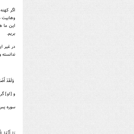
اگر کهنه
وهابيت د
اين ما ه
بريم.
در غير ا
ندانسته و
وَلَقَدْ أَضَلّ
و [او] گر
سوره يس،آ
يَا أَيُّهَا ا