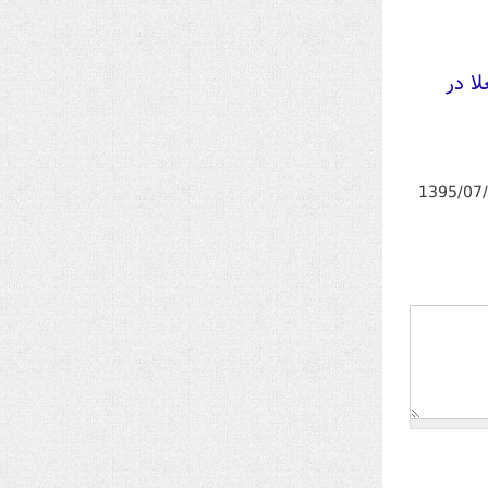
لا در
1395/07