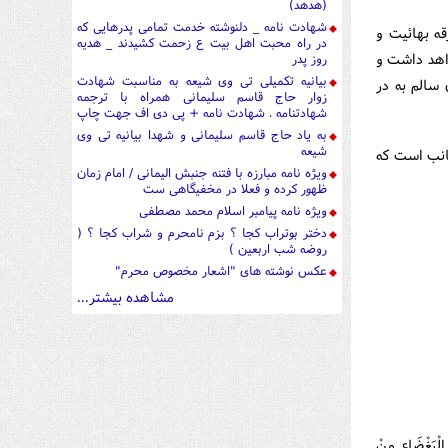
(هدهد)
شهادت نامه _ دلنوشته خدمت تمامی پدرهایی که
قه بهائيت و
در راه محبت اهل بیت ع زحمت کشیدند _ هدیه
واهد داشت و
روز پدر
بیانیه تکمیلی تی وی شیعه به مناسبت شهادت
سالم به در
زوار حاج قاسم سلیمانی همراه با ترجمه
شهادتنامه . شهادت نامه + پی دی اف جهت چاپ
به یاد حاج قاسم سلیمانی و شهدا بیانیه تی وی
شیعه
انب است که
ویژه نامه مبارزه با فتنه جنبش الیمانی / امام زمان
ظهور کرده و فعلا در مخفیگاهی ست
ویژه نامه پیامبر اسلام محمد مصطفی
دختر بوتراب کجا ؟ بزم نامحرم و شراب کجا ؟ (
روضه شب اربعین )
عکس نوشته های "اشعار مخصوص محرم"
مشاهده بیشتر...
تِ الْبَغْضَاء مِنْ