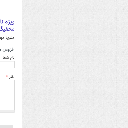
.
ویژه نا
مخفیگ
منبع: مو
افزودن د
نام شما
نظر
*