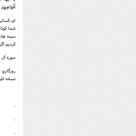
أَفْوَاهِهِمْ 
اى کسانى 
شما کوتا
سينه‏ هاي
کرديم اگر
سوره آل عم
روزگاري 
نسخه اش ر
.
.
.