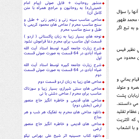
منشور روحانیت + فایل صوتی (پیام امام
خمینی(ره) به روحانیون و مراجع همراه با متن
نها را سؤال
کامل آن)
 محمد ظهور
مداحی مناسب سینه زنی و زنجیر زنی + طبل و
سنج مناسب محرم / مداحی های محمود کریمی با
 به تبع اگر
طبل و سنج مناسب محرم
نوحه های بسیار زیبا به زبان پاکستانی ( اردو )
قسمت اول مناسب برای محرم دعا فراموش نشود
شرح زیارت جامعه کبیره توسط استاد آیت الله
ي نظير فيس
ضیاء آبادی در 64 قسمت به صورت صوتی قسمت
ن محدود مي
اول
شرح زیارت جامعه کبیره توسط استاد آیت الله
ضیاء آبادی در 64 قسمت به صورت صوتی قسمت
دوم
يام يماني و
مداحی های زیبا به زبان اردو قسمت دوم
صره و متولد
مداحی های سنتی شیرازی بسیار زیبا و سوزناک
مناسب برای محرم / مداحی دشتی با نی
ربابان پشت
مداحی های قدیمی و خاطره انگیز حاج منصور
مي دانستند.
ارضی (بخش دوم)
 عظام تقليد
دانلود مداحی های محرم به تفکیک هر شب و هر
مداح
 که اکثريت
مداحی های قدیمی و خاطره انگیز حاج منصور
و با انشعاب
ارضی
دانلود کتاب حسینیه اثر شیخ علی بهرامی نیکو