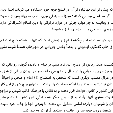
ه پيش از اين بهائيان از آن در تبليغ فرقه خود استفاده مي کردند، ابتدا دين آ
، اگر مسلمان بود مي گفتند: ميرزا حسينعلي نوري ملقب به بهاء پس از حضرت
و بهائيت به جز موارد جزئي در موارد فراواني با دين اسلام اشتراکاتي دارد.و
يهودي، مسيحي يا … بهمين طرز و شيوه!
پرسش است که اين چگونه قيام زير زميني است که تنها به شبکه هاي اجتماع
اق هاي گفتگوي اينترنتي و بعضاً پخش جزواتي در شهرهاي عمدتاً شيعه نشي
ذشت مدت زيادي از ادعاي اين فرد مبني بر قيام و ناديده گرفتن رواياتي که ق
و نيز خروج سفياني را در سال واحدي مي داند، سر در آوردن يماني از شهر ب
ر عراق مطلب ديگري است که شخص به اصطلاح (!) امام و منجي و احياناً ا
بدان نينديشيده بودند و يا اينکه مصلحت را بر انتخاب عراق براي شروع اين کار 
ين کشور را کانون حوادث قرار دهند و به تقابل با فرهنگ غالب شيعي و مراجع
درت معنوي آنها برآيند و از سويي ديگر همسايگي اين کشور با کشورهايي
 را شيعيان دوازده امامي تشکيل مي دهند، تا بنوعي آنها را جذب خود نموده 
شيعيان روند فرقه سازي اجانب و استعمارگران تداوم پيدا کند.