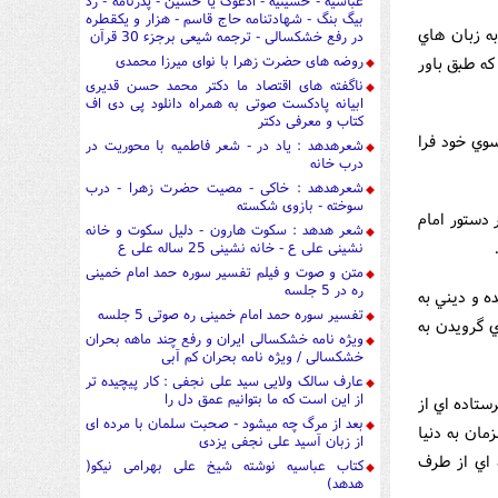
عباسیه - حسینیه - ادعوک یا حسین - پدرنامه - رد
بیگ بنگ - شهادتنامه حاج قاسم - هزار و یکقطره
ه زبان هاي
در رفع خشکسالی - ترجمه شیعی برجزء 30 قرآن
روضه های حضرت زهرا با نوای میرزا محمدی
ه طبق باور
ناگفته های اقتصاد ما دکتر محمد حسن قدیری
ابیانه پادکست صوتی به همراه دانلود پی دی اف
کتاب و معرفی دکتر
سوي خود فرا
شعرهدهد : یاد در - شعر فاطمیه با محوریت در
درب خانه
شعرهدهد : خاکی - مصیت حضرت زهرا - درب
سوخته - بازوی شکسته
يام خود را ۱۳ سال پيش بنابر دستور امام
شعر هدهد : سکوت هارون - دلیل سکوت و خانه
نشینی علی ع - خانه نشینی 25 ساله علی ع
متن و صوت و فیلم تفسیر سوره حمد امام خمینی
ره در 5 جلسه
ه و ديني به
تفسیر سوره حمد امام خمینی ره صوتی 5 جلسه
ي گرويدن به
ویژه نامه خشکسالی ایران و رفع چند ماهه بحران
خشکسالی / ویژه نامه بحران کم آبی
عارف سالک ولایی سید علی نجفی : کار پیچیده تر
از این است که ما بتوانیم عمق دل را
ستاده اي از
بعد از مرگ چه میشود - صحبت سلمان با مرده ای
مان به دنيا
از زبان آسید علی نجفی یزدی
 اي از طرف
کتاب عباسیه نوشته شیخ علی بهرامی نیکو(
هدهد)