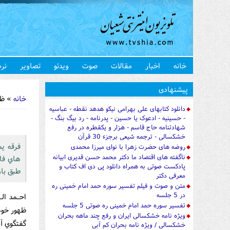
خانه
اخبار
مقالات
صوت
ویدئو
تصاویر
نرم
شما اینجا 
پیشنهادی
خانه
» ظهو
دانلود کتابهای علی بهرامی نیکو هدهد نقطه - عباسیه
- حسینیه - ادعوک یا حسین - پدرنامه - رد بیگ بنگ -
شهادتنامه حاج قاسم - هزار و یکقطره در رفع
خشکسالی - ترجمه شیعی برجزء 30 قرآن
فرقه ي
روضه های حضرت زهرا با نوای میرزا محمدی
ناگفته های اقتصاد ما دکتر محمد حسن قدیری ابیانه
هاي فا
پادکست صوتی به همراه دانلود پی دی اف کتاب و
طبق باو
معرفی دکتر
متن و صوت و فیلم تفسیر سوره حمد امام خمینی ره
در 5 جلسه
احـمد ال
تفسیر سوره حمد امام خمینی ره صوتی 5 جلسه
ظهور خود 
ویژه نامه خشکسالی ایران و رفع چند ماهه بحران
گفتگوي آ
خشکسالی / ویژه نامه بحران کم آبی