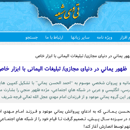
 افزار
ویژه نامه
سایر زبانها
ارتباط با ما
جستجو
هستید
ر يماني در دنیای مجازی/ تبلیغات الیمانی با ابزار خاص
ظهور يماني در دنیای مجازی/ تبلیغات الیمانی با ابزار خا
مانيه و پيروان شخصي موسوم به “احمد الحسن يماني” با تشکيل کمپين هاي
رسي، انگليسي و عربي در شبکه هاي اجتماعي، مژده ظهور منجي را بشارت مي
ر اين گروه يماني موعود و از فرزندان امام مهدي عجل الله تعالي فرجه شريف
ـحـسن يـمـانـي که به ادعاي پيروانش يماني موعود و فـرزنـد امـام مـهدي ا
در سيـزده سـال پـيـش، تـصميم گرفت تـا قيام خود را از شبکه هاي اجتمـاعي 
نهم توسط انصارش آغاز کند!