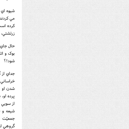
شيوه اي ک
مي کردند
کرده است 
زرتشتي، 
حال جاي 
بوک و ات
شود!؟
جداي از گ
خراساني 
شدن او د
پرده او، 
از سويي ا
شيعه و ق
جمعيّت آن
گروهي از 