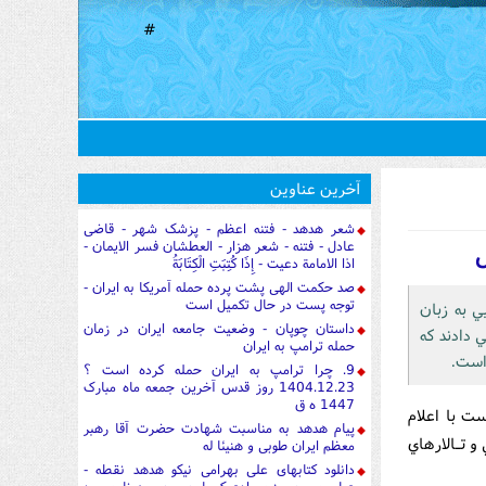
#
آخرین عناوین
شعر هدهد - فتنه اعظم - پزشک شهر - قاضی
عادل - فتنه - شعر هزار - العطشان فسر الایمان -
ص
اذا الامامة دعیت - إِذَا كُتِبَتِ الْكِتَابَةُ
صد حکمت الهی پشت پرده حمله آمریکا به ایران -
توجه پست در حال تکمیل است
ي به زبان
داستان چوپان - وضعیت جامعه ایران در زمان
 دادند که
حمله ترامپ به ایران
 است.
9. چرا ترامپ به ایران حمله کرده است ؟
1404.12.23 روز قدس آخرین جمعه ماه مبارک
1447 ه ق
ست با اعلام
پیام هدهد به مناسبت شهادت حضرت آقا رهبر
و تـالارهاي
معظم ایران طوبی و هنیئا له
دانلود کتابهای علی بهرامی نیکو هدهد نقطه -