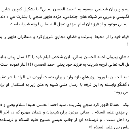
نيه و پيروان شخصي موسوم به “احمد الحسن يماني” با تشکيل کمپين هايي ب
نگليسي و عربي در شبکه هاي اجتماعي، مژده ظهور منجي را بشارت مي دادند ک
 يماني موعود و از فرزندان امام مهدي عجل الله تعالي فرجه شريف است.
قيام خود را از محيط اينترنت و فضاي مجازي شروع کرد و منتظران ظهور را ب
!
طبق گفته هاي پيروان احمد الحسن يماني، اين شخص ق
 الله تعالي فرجه شريف به فرزند خود يعني احمد الحسن (!) آغاز نموده است.
مد الحسن با ورود يوزرهاي تازه وارد و براي بدست آوردن دل افراد با هر عقيد
گفتگو وابسته به اين فرقه با ارسال متني شبيه به متن زير به استقبال او برا
مي روند:
يکم . همانا ظهور کرد منجي بشريت . سيد احمد الحسن عليه السلام وصي و فر
م مهدي عليه السلام . يماني موعود براي شيعيان و همان مهدي که در آخر الز
زد اهل سنت . و فرستاده اي از جانب عيسي مسيح عليه السلام و فرستاده
اس نبي عليه السلام !»