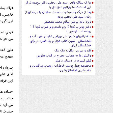
عارف سالک ولایی سید علی نجفی : کار پیچیده تر از
این است که ما بتوانیم عمق دل را
فرقه يما
بعد از مرگ چه میشود - صحبت سلمان با مرده ای از
فارسي، ا
زبان آسید علی نجفی یزدی
اين گروه
ویژه نامه پیامبر اسلام محمد مصطفی
دختر بوتراب کجا ؟ بزم نامحرم و شراب کجا ؟ (
روضه شب اربعین )
فردي که 
سخنرانیهای شیخ علی بهرامی نیکو در مورد آب و
مي خواند
خشکسالی - تببین کتاب هزار و یک قطره در رفع
خشکسالی ایران
نقد و بررسی نظریه بیگ بنگ
واکنش ما به مطالب مطرح در کلاب هاوس
مهدي عجل
فیلم اسیری در دستان داعش
مجموعه چهل پوستر خاطرات اربعین، بزرگترین و
پيروان اح
مقدسترین اجتماع بشری
اتاق هاي 
اين فرقه 
«سلام عل
جانب اما
مي آيد ن
حضرت الي