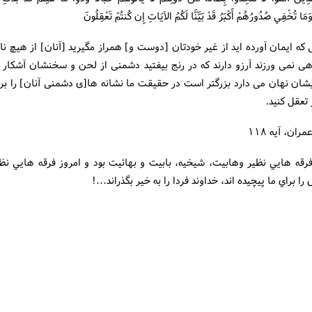
وَمَا تُخْفِي صُدُورُهُمْ أَکْبَرُ قَدْ بَيَّنَّا لَکُمُ الآيَاتِ إِن کُنتُمْ تَعْقِلُونَ
که ايمان آورده‏ ايد از غير خودتان [دوست و] همراز مگيريد [آنان] از هيچ نا
هى نمى ورزند آرزو دارند که در رنج بيفتيد دشمنى از لحن و سخنشان آشکار 
شان نهان مى‏ دارد بزرگتر است در حقيقت ما نشانه‏ ها[ى دشمنى آنان] را بر
 تعقل کنيد.
ران، آيه ۱۱۸
فرقه هايي نظير وهابيت، شيخيه، بابيت و بهائيت بود و امروز فرقه هايي نظي
ا براي ما پيچيده اند، خداوند فردا را به خير بگذراند…!