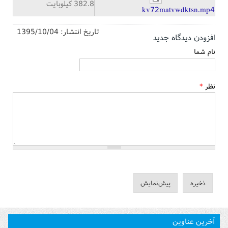
382.8 کیلوبایت
kv72matvwdktsn.mp4
تاریخ انتشار:
1395/10/04
افزودن دیدگاه جدید
نام شما
نظر
*
آخرین عناوین