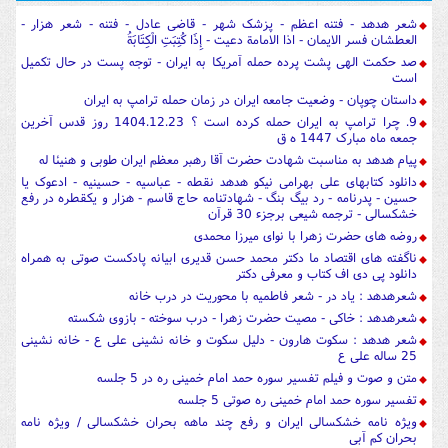
شعر هدهد - فتنه اعظم - پزشک شهر - قاضی عادل - فتنه - شعر هزار -
العطشان فسر الایمان - اذا الامامة دعیت - إِذَا كُتِبَتِ الْكِتَابَةُ
صد حکمت الهی پشت پرده حمله آمریکا به ایران - توجه پست در حال تکمیل
است
داستان چوپان - وضعیت جامعه ایران در زمان حمله ترامپ به ایران
9. چرا ترامپ به ایران حمله کرده است ؟ 1404.12.23 روز قدس آخرین
جمعه ماه مبارک 1447 ه ق
پیام هدهد به مناسبت شهادت حضرت آقا رهبر معظم ایران طوبی و هنیئا له
دانلود کتابهای علی بهرامی نیکو هدهد نقطه - عباسیه - حسینیه - ادعوک یا
حسین - پدرنامه - رد بیگ بنگ - شهادتنامه حاج قاسم - هزار و یکقطره در رفع
خشکسالی - ترجمه شیعی برجزء 30 قرآن
روضه های حضرت زهرا با نوای میرزا محمدی
ناگفته های اقتصاد ما دکتر محمد حسن قدیری ابیانه پادکست صوتی به همراه
دانلود پی دی اف کتاب و معرفی دکتر
شعرهدهد : یاد در - شعر فاطمیه با محوریت در درب خانه
شعرهدهد : خاکی - مصیت حضرت زهرا - درب سوخته - بازوی شکسته
شعر هدهد : سکوت هارون - دلیل سکوت و خانه نشینی علی ع - خانه نشینی
25 ساله علی ع
متن و صوت و فیلم تفسیر سوره حمد امام خمینی ره در 5 جلسه
تفسیر سوره حمد امام خمینی ره صوتی 5 جلسه
ویژه نامه خشکسالی ایران و رفع چند ماهه بحران خشکسالی / ویژه نامه
بحران کم آبی