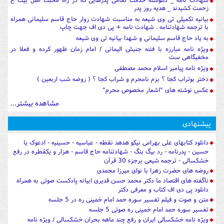
زحمت کشیدند _ هدیه روز پدر
بیانیه تکمیلی تی وی شیعه به مناسبت شهادت زوار حاج قاسم سلیمانی همراه
با ترجمه شهادتنامه . شهادت نامه + پی دی اف جهت چاپ
به یاد حاج قاسم سلیمانی و شهدا بیانیه تی وی شیعه
ویژه نامه مبارزه با فتنه جنبش الیمانی / امام زمان ظهور کرده و فعلا در
مخفیگاهی ست
ویژه نامه پیامبر اسلام محمد مصطفی
دختر بوتراب کجا ؟ بزم نامحرم و شراب کجا ؟ ( روضه شب اربعین )
عکس نوشته های "اشعار مخصوص محرم"
مشاهده بیشتر...
پیشنهادی
دانلود کتابهای علی بهرامی نیکو هدهد نقطه - عباسیه - حسینیه - ادعوک یا
حسین - پدرنامه - رد بیگ بنگ - شهادتنامه حاج قاسم - هزار و یکقطره در رفع
خشکسالی - ترجمه شیعی برجزء 30 قرآن
روضه های حضرت زهرا با نوای میرزا محمدی
ناگفته های اقتصاد ما دکتر محمد حسن قدیری ابیانه پادکست صوتی به همراه
دانلود پی دی اف کتاب و معرفی دکتر
متن و صوت و فیلم تفسیر سوره حمد امام خمینی ره در 5 جلسه
تفسیر سوره حمد امام خمینی ره صوتی 5 جلسه
ویژه نامه خشکسالی ایران و رفع چند ماهه بحران خشکسالی / ویژه نامه