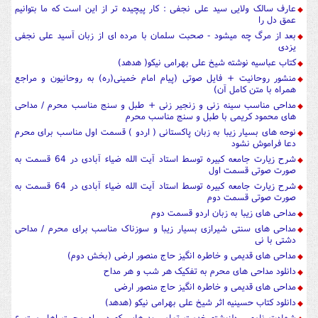
عارف سالک ولایی سید علی نجفی : کار پیچیده تر از این است که ما بتوانیم
عمق دل را
بعد از مرگ چه میشود - صحبت سلمان با مرده ای از زبان آسید علی نجفی
یزدی
کتاب عباسیه نوشته شیخ علی بهرامی نیکو( هدهد)
منشور روحانیت + فایل صوتی (پیام امام خمینی(ره) به روحانیون و مراجع
همراه با متن کامل آن)
مداحی مناسب سینه زنی و زنجیر زنی + طبل و سنج مناسب محرم / مداحی
های محمود کریمی با طبل و سنج مناسب محرم
نوحه های بسیار زیبا به زبان پاکستانی ( اردو ) قسمت اول مناسب برای محرم
دعا فراموش نشود
شرح زیارت جامعه کبیره توسط استاد آیت الله ضیاء آبادی در 64 قسمت به
صورت صوتی قسمت اول
شرح زیارت جامعه کبیره توسط استاد آیت الله ضیاء آبادی در 64 قسمت به
صورت صوتی قسمت دوم
مداحی های زیبا به زبان اردو قسمت دوم
مداحی های سنتی شیرازی بسیار زیبا و سوزناک مناسب برای محرم / مداحی
دشتی با نی
مداحی های قدیمی و خاطره انگیز حاج منصور ارضی (بخش دوم)
دانلود مداحی های محرم به تفکیک هر شب و هر مداح
مداحی های قدیمی و خاطره انگیز حاج منصور ارضی
دانلود کتاب حسینیه اثر شیخ علی بهرامی نیکو (هدهد)
شهادت نامه _ دلنوشته خدمت تمامی پدرهایی که در راه محبت اهل بیت ع