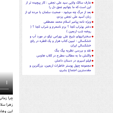
عارف سالک ولایی سید علی نجفی : کار پیچیده تر از
این است که ما بتوانیم عمق دل را
بعد از مرگ چه میشود - صحبت سلمان با مرده ای از
زبان آسید علی نجفی یزدی
ویژه نامه پیامبر اسلام محمد مصطفی
دختر بوتراب کجا ؟ بزم نامحرم و شراب کجا ؟ (
روضه شب اربعین )
سخنرانیهای شیخ علی بهرامی نیکو در مورد آب و
خشکسالی - تببین کتاب هزار و یک قطره در رفع
خشکسالی ایران
نقد و بررسی نظریه بیگ بنگ
واکنش ما به مطالب مطرح در کلاب هاوس
فیلم اسیری در دستان داعش
مجموعه چهل پوستر خاطرات اربعین، بزرگترین و
مقدسترین اجتماع بشری
چرا زمان
زهرا سلام
این وهاب