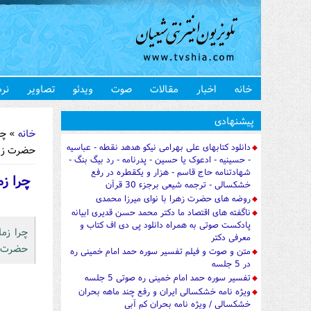
خانه
اخبار
مقالات
صوت
ویدئو
تصاویر
نرم
شما اینجا 
پیشنهادی
خانه
» چرا
دانلود کتابهای علی بهرامی نیکو هدهد نقطه - عباسیه
حضرت زهرا
- حسینیه - ادعوک یا حسین - پدرنامه - رد بیگ بنگ -
شهادتنامه حاج قاسم - هزار و یکقطره در رفع
چرا زم
خشکسالی - ترجمه شیعی برجزء 30 قرآن
روضه های حضرت زهرا با نوای میرزا محمدی
ناگفته های اقتصاد ما دکتر محمد حسن قدیری ابیانه
پادکست صوتی به همراه دانلود پی دی اف کتاب و
چرا زم
معرفی دکتر
حضرت زه
متن و صوت و فیلم تفسیر سوره حمد امام خمینی ره
در 5 جلسه
تفسیر سوره حمد امام خمینی ره صوتی 5 جلسه
ویژه نامه خشکسالی ایران و رفع چند ماهه بحران
خشکسالی / ویژه نامه بحران کم آبی