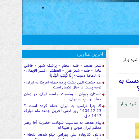
#
آخرین عناوین
برد و از
شعر هدهد - فتنه اعظم - پزشک شهر - قاضی
عادل - فتنه - شعر هزار - العطشان فسر الایمان -
اذا الامامة دعیت - إِذَا كُتِبَتِ الْكِتَابَةُ
 دست به
صد حکمت الهی پشت پرده حمله آمریکا به ایران -
توجه پست در حال تکمیل است
داستان چوپان - وضعیت جامعه ایران در زمان
حمله ترامپ به ایران
نبرد و از
9. چرا ترامپ به ایران حمله کرده است ؟
1404.12.23 روز قدس آخرین جمعه ماه مبارک
1447 ه ق
پیام هدهد به مناسبت شهادت حضرت آقا رهبر
معظم ایران طوبی و هنیئا له
دانلود کتابهای علی بهرامی نیکو هدهد نقطه -