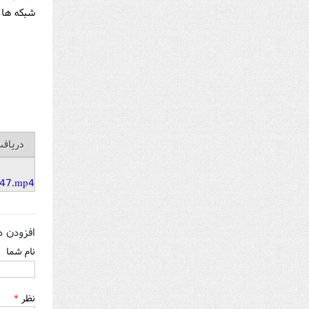
شبکه ها و
دریاف
u47.mp4
افزودن د
نام شما
نظر
*