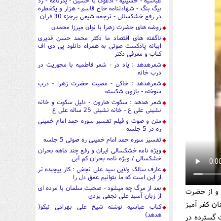
عباسیه - حسینیه - ادعوک یا حسین - پدرنامه - رد
بیگ بنگ - شهادتنامه حاج قاسم - هزار و یکقطره
در رفع خشکسالی - ترجمه شیعی برجزء 30 قرآن
روضه های حضرت زهرا با نوای میرزا محمدی
ناگفته های اقتصاد ما دکتر محمد حسن قدیری
ابیانه پادکست صوتی به همراه دانلود پی دی اف
کتاب و معرفی دکتر
شعرهدهد : یاد در - شعر فاطمیه با محوریت در
درب خانه
شعرهدهد : خاکی - مصیت حضرت زهرا - درب
سوخته - بازوی شکسته
شعر هدهد : سکوت هارون - دلیل سکوت و خانه
نشینی علی ع - خانه نشینی 25 ساله علی ع
متن و صوت و فیلم تفسیر سوره حمد امام خمینی
ره در 5 جلسه
تفسیر سوره حمد امام خمینی ره صوتی 5 جلسه
ویژه نامه خشکسالی ایران و رفع چند ماهه بحران
خشکسالی / ویژه نامه بحران کم آبی
عارف سالک ولایی سید علی نجفی : کار پیچیده تر
از این است که ما بتوانیم عمق دل را
بعد از مرگ چه میشود - صحبت سلمان با مرده ای
 و از حضرت
از زبان آسید علی نجفی یزدی
ان کفر آمیز
کتاب عباسیه نوشته شیخ علی بهرامی نیکو(
هدهد)
 گسترده در