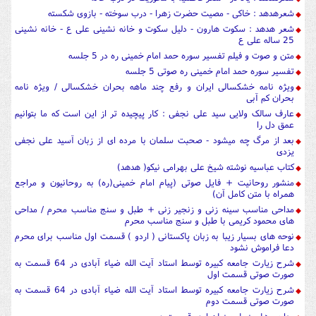
شعرهدهد : خاکی - مصیت حضرت زهرا - درب سوخته - بازوی شکسته
شعر هدهد : سکوت هارون - دلیل سکوت و خانه نشینی علی ع - خانه نشینی
25 ساله علی ع
متن و صوت و فیلم تفسیر سوره حمد امام خمینی ره در 5 جلسه
تفسیر سوره حمد امام خمینی ره صوتی 5 جلسه
ویژه نامه خشکسالی ایران و رفع چند ماهه بحران خشکسالی / ویژه نامه
بحران کم آبی
عارف سالک ولایی سید علی نجفی : کار پیچیده تر از این است که ما بتوانیم
عمق دل را
بعد از مرگ چه میشود - صحبت سلمان با مرده ای از زبان آسید علی نجفی
یزدی
کتاب عباسیه نوشته شیخ علی بهرامی نیکو( هدهد)
منشور روحانیت + فایل صوتی (پیام امام خمینی(ره) به روحانیون و مراجع
همراه با متن کامل آن)
مداحی مناسب سینه زنی و زنجیر زنی + طبل و سنج مناسب محرم / مداحی
های محمود کریمی با طبل و سنج مناسب محرم
نوحه های بسیار زیبا به زبان پاکستانی ( اردو ) قسمت اول مناسب برای محرم
دعا فراموش نشود
شرح زیارت جامعه کبیره توسط استاد آیت الله ضیاء آبادی در 64 قسمت به
صورت صوتی قسمت اول
شرح زیارت جامعه کبیره توسط استاد آیت الله ضیاء آبادی در 64 قسمت به
صورت صوتی قسمت دوم