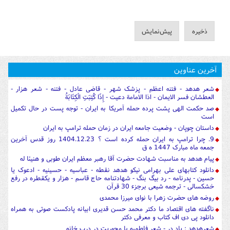
آخرین عناوین
شعر هدهد - فتنه اعظم - پزشک شهر - قاضی عادل - فتنه - شعر هزار -
العطشان فسر الایمان - اذا الامامة دعیت - إِذَا كُتِبَتِ الْكِتَابَةُ
صد حکمت الهی پشت پرده حمله آمریکا به ایران - توجه پست در حال تکمیل
است
داستان چوپان - وضعیت جامعه ایران در زمان حمله ترامپ به ایران
9. چرا ترامپ به ایران حمله کرده است ؟ 1404.12.23 روز قدس آخرین
جمعه ماه مبارک 1447 ه ق
پیام هدهد به مناسبت شهادت حضرت آقا رهبر معظم ایران طوبی و هنیئا له
دانلود کتابهای علی بهرامی نیکو هدهد نقطه - عباسیه - حسینیه - ادعوک یا
حسین - پدرنامه - رد بیگ بنگ - شهادتنامه حاج قاسم - هزار و یکقطره در رفع
خشکسالی - ترجمه شیعی برجزء 30 قرآن
روضه های حضرت زهرا با نوای میرزا محمدی
ناگفته های اقتصاد ما دکتر محمد حسن قدیری ابیانه پادکست صوتی به همراه
دانلود پی دی اف کتاب و معرفی دکتر
شعرهدهد : یاد در - شعر فاطمیه با محوریت در درب خانه