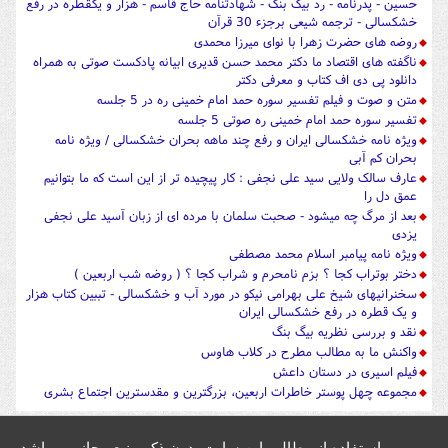
حسین - پدرنامه - رد بیگ بنگ - شهادتنامه حاج قاسم - هزار و یکقطره در رفع
خشکسالی - ترجمه شیعی برجزء 30 قرآن
روضه های حضرت زهرا با نوای میرزا محمدی
ناگفته های اقتصاد ما دکتر محمد حسن قدیری ابیانه پادکست صوتی به همراه
دانلود پی دی اف کتاب و معرفی دکتر
متن و صوت و فیلم تفسیر سوره حمد امام خمینی ره در 5 جلسه
تفسیر سوره حمد امام خمینی ره صوتی 5 جلسه
ویژه نامه خشکسالی ایران و رفع چند ماهه بحران خشکسالی / ویژه نامه
بحران کم آبی
عارف سالک ولایی سید علی نجفی : کار پیچیده تر از این است که ما بتوانیم
عمق دل را
بعد از مرگ چه میشود - صحبت سلمان با مرده ای از زبان آسید علی نجفی
یزدی
ویژه نامه پیامبر اسلام محمد مصطفی
دختر بوتراب کجا ؟ بزم نامحرم و شراب کجا ؟ ( روضه شب اربعین )
سخنرانیهای شیخ علی بهرامی نیکو در مورد آب و خشکسالی - تببین کتاب هزار
و یک قطره در رفع خشکسالی ایران
نقد و بررسی نظریه بیگ بنگ
واکنش ما به مطالب مطرح در کلاب هاوس
فیلم اسیری در دستان داعش
مجموعه چهل پوستر خاطرات اربعین، بزرگترین و مقدسترین اجتماع بشری
استفاده از مطالب این سایت بدون ذکر منبع مجاز می باشد.