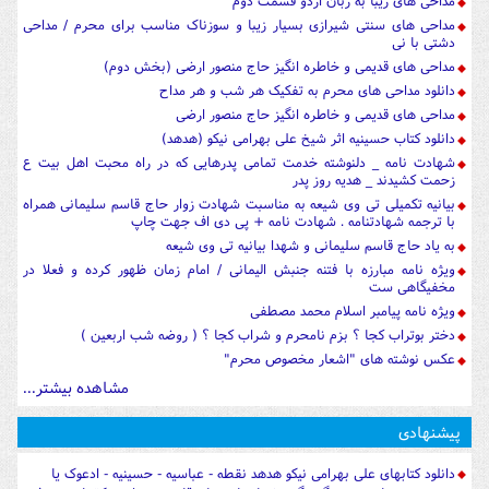
مداحی های زیبا به زبان اردو قسمت دوم
مداحی های سنتی شیرازی بسیار زیبا و سوزناک مناسب برای محرم / مداحی
دشتی با نی
مداحی های قدیمی و خاطره انگیز حاج منصور ارضی (بخش دوم)
دانلود مداحی های محرم به تفکیک هر شب و هر مداح
مداحی های قدیمی و خاطره انگیز حاج منصور ارضی
دانلود کتاب حسینیه اثر شیخ علی بهرامی نیکو (هدهد)
شهادت نامه _ دلنوشته خدمت تمامی پدرهایی که در راه محبت اهل بیت ع
زحمت کشیدند _ هدیه روز پدر
بیانیه تکمیلی تی وی شیعه به مناسبت شهادت زوار حاج قاسم سلیمانی همراه
با ترجمه شهادتنامه . شهادت نامه + پی دی اف جهت چاپ
به یاد حاج قاسم سلیمانی و شهدا بیانیه تی وی شیعه
ویژه نامه مبارزه با فتنه جنبش الیمانی / امام زمان ظهور کرده و فعلا در
مخفیگاهی ست
ویژه نامه پیامبر اسلام محمد مصطفی
دختر بوتراب کجا ؟ بزم نامحرم و شراب کجا ؟ ( روضه شب اربعین )
عکس نوشته های "اشعار مخصوص محرم"
مشاهده بیشتر...
پیشنهادی
دانلود کتابهای علی بهرامی نیکو هدهد نقطه - عباسیه - حسینیه - ادعوک یا