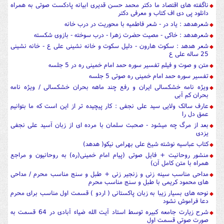
ناگفته های اقتصاد ما دکتر محمد حسن قدیری ابیانه پادکست صوتی به همراه
دانلود پی دی اف کتاب و معرفی دکتر
شعرهدهد : یاد در - شعر فاطمیه با محوریت در درب خانه
شعرهدهد : خاکی - مصیت حضرت زهرا - درب سوخته - بازوی شکسته
شعر هدهد : سکوت هارون - دلیل سکوت و خانه نشینی علی ع - خانه نشینی
25 ساله علی ع
متن و صوت و فیلم تفسیر سوره حمد امام خمینی ره در 5 جلسه
تفسیر سوره حمد امام خمینی ره صوتی 5 جلسه
ویژه نامه خشکسالی ایران و رفع چند ماهه بحران خشکسالی / ویژه نامه
بحران کم آبی
عارف سالک ولایی سید علی نجفی : کار پیچیده تر از این است که ما بتوانیم
عمق دل را
بعد از مرگ چه میشود - صحبت سلمان با مرده ای از زبان آسید علی نجفی
یزدی
کتاب عباسیه نوشته شیخ علی بهرامی نیکو( هدهد)
منشور روحانیت + فایل صوتی (پیام امام خمینی(ره) به روحانیون و مراجع
همراه با متن کامل آن)
مداحی مناسب سینه زنی و زنجیر زنی + طبل و سنج مناسب محرم / مداحی
های محمود کریمی با طبل و سنج مناسب محرم
نوحه های بسیار زیبا به زبان پاکستانی ( اردو ) قسمت اول مناسب برای محرم
دعا فراموش نشود
شرح زیارت جامعه کبیره توسط استاد آیت الله ضیاء آبادی در 64 قسمت به
صورت صوتی قسمت اول