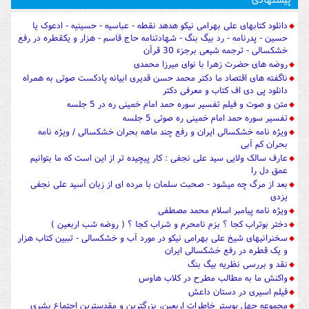
دانلود کتابهای علی بهرامی نیکو هدهد نقطه - عباسیه - حسینیه - ادعوک یا
حسین - پدرنامه - رد بیگ بنگ - شهادتنامه حاج قاسم - هزار و یکقطره در رفع
خشکسالی - ترجمه شیعی برجزء 30 قرآن
روضه های حضرت زهرا با نوای میرزا محمدی
ناگفته های اقتصاد ما دکتر محمد حسن قدیری ابیانه پادکست صوتی به همراه
دانلود پی دی اف کتاب و معرفی دکتر
متن و صوت و فیلم تفسیر سوره حمد امام خمینی ره در 5 جلسه
تفسیر سوره حمد امام خمینی ره صوتی 5 جلسه
ویژه نامه خشکسالی ایران و رفع چند ماهه بحران خشکسالی / ویژه نامه
بحران کم آبی
عارف سالک ولایی سید علی نجفی : کار پیچیده تر از این است که ما بتوانیم
عمق دل را
بعد از مرگ چه میشود - صحبت سلمان با مرده ای از زبان آسید علی نجفی
یزدی
ویژه نامه پیامبر اسلام محمد مصطفی
دختر بوتراب کجا ؟ بزم نامحرم و شراب کجا ؟ ( روضه شب اربعین )
سخنرانیهای شیخ علی بهرامی نیکو در مورد آب و خشکسالی - تببین کتاب هزار
و یک قطره در رفع خشکسالی ایران
نقد و بررسی نظریه بیگ بنگ
واکنش ما به مطالب مطرح در کلاب هاوس
فیلم اسیری در دستان داعش
مجموعه چهل پوستر خاطرات اربعین، بزرگترین و مقدسترین اجتماع بشری