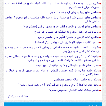
شرح زیارت جامعه کبیره توسط استاد آیت الله ضیاء آبادی در 64 قسمت به
صورت صوتی قسمت دوم
مداحی های زیبا به زبان اردو قسمت دوم
مداحی های سنتی شیرازی بسیار زیبا و سوزناک مناسب برای محرم / مداحی
دشتی با نی
مداحی های قدیمی و خاطره انگیز حاج منصور ارضی (بخش دوم)
دانلود مداحی های محرم به تفکیک هر شب و هر مداح
مداحی های قدیمی و خاطره انگیز حاج منصور ارضی
دانلود کتاب حسینیه اثر شیخ علی بهرامی نیکو (هدهد)
شهادت نامه _ دلنوشته خدمت تمامی پدرهایی که در راه محبت اهل بیت ع
زحمت کشیدند _ هدیه روز پدر
بیانیه تکمیلی تی وی شیعه به مناسبت شهادت زوار حاج قاسم سلیمانی همراه
با ترجمه شهادتنامه . شهادت نامه + پی دی اف جهت چاپ
به یاد حاج قاسم سلیمانی و شهدا بیانیه تی وی شیعه
ویژه نامه مبارزه با فتنه جنبش الیمانی / امام زمان ظهور کرده و فعلا در
مخفیگاهی ست
ویژه نامه پیامبر اسلام محمد مصطفی
دختر بوتراب کجا ؟ بزم نامحرم و شراب کجا ؟ ( روضه شب اربعین )
عکس نوشته های "اشعار مخصوص محرم"
مشاهده بیشتر...
پیشنهادی