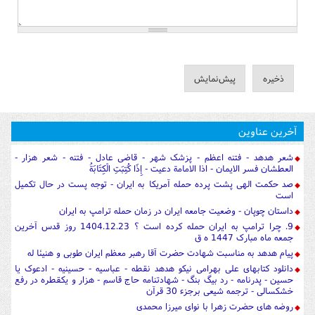
آخرین عناوین
شعر هدهد - فتنه اعظم - پزشک شهر - قاضی عادل - فتنه - شعر هزار -
العطشان فسر الایمان - اذا الامامة دعیت - إِذَا كُتِبَتِ الْكِتَابَةُ
صد حکمت الهی پشت پرده حمله آمریکا به ایران - توجه پست در حال تکمیل
است
داستان چوپان - وضعیت جامعه ایران در زمان حمله ترامپ به ایران
9. چرا ترامپ به ایران حمله کرده است ؟ 1404.12.23 روز قدس آخرین
جمعه ماه مبارک 1447 ه ق
پیام هدهد به مناسبت شهادت حضرت آقا رهبر معظم ایران طوبی و هنیئا له
دانلود کتابهای علی بهرامی نیکو هدهد نقطه - عباسیه - حسینیه - ادعوک یا
حسین - پدرنامه - رد بیگ بنگ - شهادتنامه حاج قاسم - هزار و یکقطره در رفع
خشکسالی - ترجمه شیعی برجزء 30 قرآن
روضه های حضرت زهرا با نوای میرزا محمدی