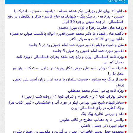
دانلود کتابهای علی بهرامی نیکو هدهد نقطه - عباسیه - حسینیه - ادعوک یا
حسین - پدرنامه - رد بیگ بنگ - شهادتنامه حاج قاسم - هزار و یکقطره در رفع
خشکسالی - ترجمه شیعی برجزء 30 قرآن
روضه های حضرت زهرا با نوای میرزا محمدی
ناگفته های اقتصاد ما دکتر محمد حسن قدیری ابیانه پادکست صوتی به همراه
دانلود پی دی اف کتاب و معرفی دکتر
متن و صوت و فیلم تفسیر سوره حمد امام خمینی ره در 5 جلسه
تفسیر سوره حمد امام خمینی ره صوتی 5 جلسه
ویژه نامه خشکسالی ایران و رفع چند ماهه بحران خشکسالی / ویژه نامه
بحران کم آبی
عارف سالک ولایی سید علی نجفی : کار پیچیده تر از این است که ما بتوانیم
عمق دل را
بعد از مرگ چه میشود - صحبت سلمان با مرده ای از زبان آسید علی نجفی
یزدی
ویژه نامه پیامبر اسلام محمد مصطفی
دختر بوتراب کجا ؟ بزم نامحرم و شراب کجا ؟ ( روضه شب اربعین )
سخنرانیهای شیخ علی بهرامی نیکو در مورد آب و خشکسالی - تببین کتاب هزار
و یک قطره در رفع خشکسالی ایران
نقد و بررسی نظریه بیگ بنگ
واکنش ما به مطالب مطرح در کلاب هاوس
فیلم اسیری در دستان داعش
مجموعه چهل پوستر خاطرات اربعین، بزرگترین و مقدسترین اجتماع بشری