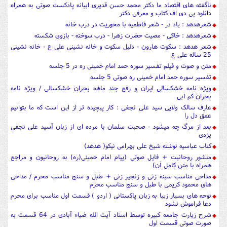
ناگفته های اقتصاد ما دکتر محمد حسن قدیری ابیانه پادکست صوتی به همراه
دانلود پی دی اف کتاب و معرفی دکتر
شعرهدهد : یاد در - شعر فاطمیه با محوریت در درب خانه
شعرهدهد : خاکی - مصیت حضرت زهرا - درب سوخته - بازوی شکسته
شعر هدهد : سکوت هارون - دلیل سکوت و خانه نشینی علی ع - خانه نشینی
25 ساله علی ع
متن و صوت و فیلم تفسیر سوره حمد امام خمینی ره در 5 جلسه
تفسیر سوره حمد امام خمینی ره صوتی 5 جلسه
ویژه نامه خشکسالی ایران و رفع چند ماهه بحران خشکسالی / ویژه نامه
بحران کم آبی
عارف سالک ولایی سید علی نجفی : کار پیچیده تر از این است که ما بتوانیم
عمق دل را
بعد از مرگ چه میشود - صحبت سلمان با مرده ای از زبان آسید علی نجفی
یزدی
کتاب عباسیه نوشته شیخ علی بهرامی نیکو( هدهد)
منشور روحانیت + فایل صوتی (پیام امام خمینی(ره) به روحانیون و مراجع
همراه با متن کامل آن)
مداحی مناسب سینه زنی و زنجیر زنی + طبل و سنج مناسب محرم / مداحی
های محمود کریمی با طبل و سنج مناسب محرم
نوحه های بسیار زیبا به زبان پاکستانی ( اردو ) قسمت اول مناسب برای محرم
دعا فراموش نشود
شرح زیارت جامعه کبیره توسط استاد آیت الله ضیاء آبادی در 64 قسمت به
صورت صوتی قسمت اول