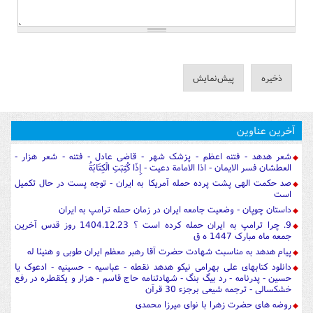
آخرین عناوین
شعر هدهد - فتنه اعظم - پزشک شهر - قاضی عادل - فتنه - شعر هزار -
العطشان فسر الایمان - اذا الامامة دعیت - إِذَا كُتِبَتِ الْكِتَابَةُ
صد حکمت الهی پشت پرده حمله آمریکا به ایران - توجه پست در حال تکمیل
است
داستان چوپان - وضعیت جامعه ایران در زمان حمله ترامپ به ایران
9. چرا ترامپ به ایران حمله کرده است ؟ 1404.12.23 روز قدس آخرین
جمعه ماه مبارک 1447 ه ق
پیام هدهد به مناسبت شهادت حضرت آقا رهبر معظم ایران طوبی و هنیئا له
دانلود کتابهای علی بهرامی نیکو هدهد نقطه - عباسیه - حسینیه - ادعوک یا
حسین - پدرنامه - رد بیگ بنگ - شهادتنامه حاج قاسم - هزار و یکقطره در رفع
خشکسالی - ترجمه شیعی برجزء 30 قرآن
روضه های حضرت زهرا با نوای میرزا محمدی