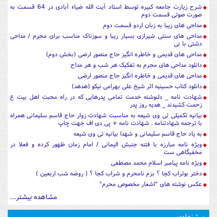
شرح زیارت جامعه کبیره توسط استاد آیت الله ضیاء آبادی در 64 قسمت به
صورت صوتی قسمت دوم
مداحی های زیبا به زبان اردو قسمت دوم
مداحی های سنتی شیرازی بسیار زیبا و سوزناک مناسب برای محرم / مداحی
دشتی با نی
مداحی های قدیمی و خاطره انگیز حاج منصور ارضی (بخش دوم)
دانلود مداحی های محرم به تفکیک هر شب و هر مداح
مداحی های قدیمی و خاطره انگیز حاج منصور ارضی
دانلود کتاب حسینیه اثر شیخ علی بهرامی نیکو (هدهد)
شهادت نامه _ دلنوشته خدمت تمامی پدرهایی که در راه محبت اهل بیت ع
زحمت کشیدند _ هدیه روز پدر
بیانیه تکمیلی تی وی شیعه به مناسبت شهادت زوار حاج قاسم سلیمانی همراه
با ترجمه شهادتنامه . شهادت نامه + پی دی اف جهت چاپ
به یاد حاج قاسم سلیمانی و شهدا بیانیه تی وی شیعه
ویژه نامه مبارزه با فتنه جنبش الیمانی / امام زمان ظهور کرده و فعلا در
مخفیگاهی ست
ویژه نامه پیامبر اسلام محمد مصطفی
دختر بوتراب کجا ؟ بزم نامحرم و شراب کجا ؟ ( روضه شب اربعین )
عکس نوشته های "اشعار مخصوص محرم"
مشاهده بیشتر...
پیشنهادی