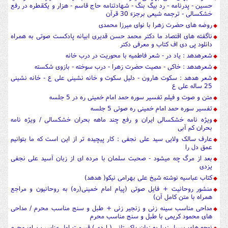
حسین - پدرنامه - رد بیگ بنگ - شهادتنامه حاج قاسم - هزار و یکقطره در رفع
خشکسالی - ترجمه شیعی برجزء 30 قرآن
روضه های حضرت زهرا با نوای میرزا محمدی
ناگفته های اقتصاد ما دکتر محمد حسن قدیری ابیانه پادکست صوتی به همراه
دانلود پی دی اف کتاب و معرفی دکتر
شعرهدهد : یاد در - شعر فاطمیه با محوریت در درب خانه
شعرهدهد : خاکی - مصیت حضرت زهرا - درب سوخته - بازوی شکسته
شعر هدهد : سکوت هارون - دلیل سکوت و خانه نشینی علی ع - خانه نشینی
25 ساله علی ع
متن و صوت و فیلم تفسیر سوره حمد امام خمینی ره در 5 جلسه
تفسیر سوره حمد امام خمینی ره صوتی 5 جلسه
ویژه نامه خشکسالی ایران و رفع چند ماهه بحران خشکسالی / ویژه نامه
بحران کم آبی
عارف سالک ولایی سید علی نجفی : کار پیچیده تر از این است که ما بتوانیم
عمق دل را
بعد از مرگ چه میشود - صحبت سلمان با مرده ای از زبان آسید علی نجفی
یزدی
کتاب عباسیه نوشته شیخ علی بهرامی نیکو( هدهد)
منشور روحانیت + فایل صوتی (پیام امام خمینی(ره) به روحانیون و مراجع
همراه با متن کامل آن)
مداحی مناسب سینه زنی و زنجیر زنی + طبل و سنج مناسب محرم / مداحی
های محمود کریمی با طبل و سنج مناسب محرم
نوحه های بسیار زیبا به زبان پاکستانی ( اردو ) قسمت اول مناسب برای محرم