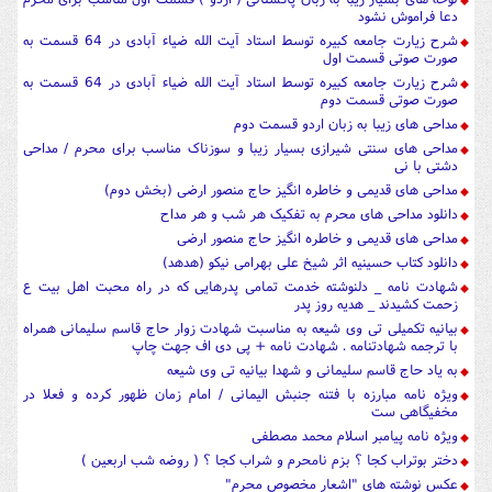
دعا فراموش نشود
شرح زیارت جامعه کبیره توسط استاد آیت الله ضیاء آبادی در 64 قسمت به
صورت صوتی قسمت اول
شرح زیارت جامعه کبیره توسط استاد آیت الله ضیاء آبادی در 64 قسمت به
صورت صوتی قسمت دوم
مداحی های زیبا به زبان اردو قسمت دوم
مداحی های سنتی شیرازی بسیار زیبا و سوزناک مناسب برای محرم / مداحی
دشتی با نی
مداحی های قدیمی و خاطره انگیز حاج منصور ارضی (بخش دوم)
دانلود مداحی های محرم به تفکیک هر شب و هر مداح
مداحی های قدیمی و خاطره انگیز حاج منصور ارضی
دانلود کتاب حسینیه اثر شیخ علی بهرامی نیکو (هدهد)
شهادت نامه _ دلنوشته خدمت تمامی پدرهایی که در راه محبت اهل بیت ع
زحمت کشیدند _ هدیه روز پدر
بیانیه تکمیلی تی وی شیعه به مناسبت شهادت زوار حاج قاسم سلیمانی همراه
با ترجمه شهادتنامه . شهادت نامه + پی دی اف جهت چاپ
به یاد حاج قاسم سلیمانی و شهدا بیانیه تی وی شیعه
ویژه نامه مبارزه با فتنه جنبش الیمانی / امام زمان ظهور کرده و فعلا در
مخفیگاهی ست
ویژه نامه پیامبر اسلام محمد مصطفی
دختر بوتراب کجا ؟ بزم نامحرم و شراب کجا ؟ ( روضه شب اربعین )
عکس نوشته های "اشعار مخصوص محرم"