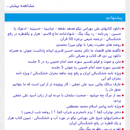
مشاهده بیشتر...
پیشنهادی
دانلود کتابهای علی بهرامی نیکو هدهد نقطه - عباسیه - حسینیه - ادعوک یا
حسین - پدرنامه - رد بیگ بنگ - شهادتنامه حاج قاسم - هزار و یکقطره در رفع
خشکسالی - ترجمه شیعی برجزء 30 قرآن
روضه های حضرت زهرا با نوای میرزا محمدی
ناگفته های اقتصاد ما دکتر محمد حسن قدیری ابیانه پادکست صوتی به همراه
دانلود پی دی اف کتاب و معرفی دکتر
متن و صوت و فیلم تفسیر سوره حمد امام خمینی ره در 5 جلسه
تفسیر سوره حمد امام خمینی ره صوتی 5 جلسه
ویژه نامه خشکسالی ایران و رفع چند ماهه بحران خشکسالی / ویژه نامه
بحران کم آبی
عارف سالک ولایی سید علی نجفی : کار پیچیده تر از این است که ما بتوانیم
عمق دل را
بعد از مرگ چه میشود - صحبت سلمان با مرده ای از زبان آسید علی نجفی
یزدی
ویژه نامه پیامبر اسلام محمد مصطفی
دختر بوتراب کجا ؟ بزم نامحرم و شراب کجا ؟ ( روضه شب اربعین )
سخنرانیهای شیخ علی بهرامی نیکو در مورد آب و خشکسالی - تببین کتاب هزار
و یک قطره در رفع خشکسالی ایران
نقد و بررسی نظریه بیگ بنگ