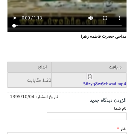
مداحی حضرت فاطمه زهرا
دریافت
اندازه
1.23 مگابایت
5fizyq8w6vbwad.mp4
تاریخ انتشار:
1395/10/04
افزودن دیدگاه جدید
نام شما
نظر
*