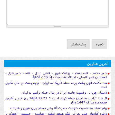
آخرین عناوین
شعر هدهد - فتنه اعظم - پزشک شهر - قاضی عادل - فتنه - شعر هزار -
العطشان فسر الایمان - اذا الامامة دعیت - إِذَا كُتِبَتِ الْكِتَابَةُ
صد حکمت الهی پشت پرده حمله آمریکا به ایران - توجه پست در حال تکمیل
است
داستان چوپان - وضعیت جامعه ایران در زمان حمله ترامپ به ایران
9. چرا ترامپ به ایران حمله کرده است ؟ 1404.12.23 روز قدس آخرین
جمعه ماه مبارک 1447 ه ق
پیام هدهد به مناسبت شهادت حضرت آقا رهبر معظم ایران طوبی و هنیئا له
دانلود کتابهای علی بهرامی نیکو هدهد نقطه - عباسیه - حسینیه - ادعوک یا