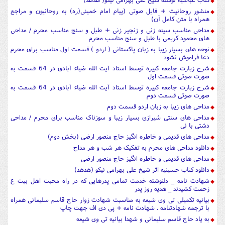
منشور روحانیت + فایل صوتی (پیام امام خمینی(ره) به روحانیون و مراجع
همراه با متن کامل آن)
مداحی مناسب سینه زنی و زنجیر زنی + طبل و سنج مناسب محرم / مداحی
های محمود کریمی با طبل و سنج مناسب محرم
نوحه های بسیار زیبا به زبان پاکستانی ( اردو ) قسمت اول مناسب برای محرم
دعا فراموش نشود
شرح زیارت جامعه کبیره توسط استاد آیت الله ضیاء آبادی در 64 قسمت به
صورت صوتی قسمت اول
شرح زیارت جامعه کبیره توسط استاد آیت الله ضیاء آبادی در 64 قسمت به
صورت صوتی قسمت دوم
مداحی های زیبا به زبان اردو قسمت دوم
مداحی های سنتی شیرازی بسیار زیبا و سوزناک مناسب برای محرم / مداحی
دشتی با نی
مداحی های قدیمی و خاطره انگیز حاج منصور ارضی (بخش دوم)
دانلود مداحی های محرم به تفکیک هر شب و هر مداح
مداحی های قدیمی و خاطره انگیز حاج منصور ارضی
دانلود کتاب حسینیه اثر شیخ علی بهرامی نیکو (هدهد)
شهادت نامه _ دلنوشته خدمت تمامی پدرهایی که در راه محبت اهل بیت ع
زحمت کشیدند _ هدیه روز پدر
بیانیه تکمیلی تی وی شیعه به مناسبت شهادت زوار حاج قاسم سلیمانی همراه
با ترجمه شهادتنامه . شهادت نامه + پی دی اف جهت چاپ
به یاد حاج قاسم سلیمانی و شهدا بیانیه تی وی شیعه