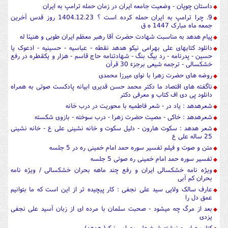
داستان چوپان - وضعیت جامعه ایران در زمان حمله ترامپ به ایران
9. چرا ترامپ به ایران حمله کرده است ؟ 1404.12.23 روز قدس آخرین
جمعه ماه مبارک 1447 ه ق
پیام هدهد به مناسبت شهادت حضرت آقا رهبر معظم ایران طوبی و هنیئا له
دانلود کتابهای علی بهرامی نیکو هدهد نقطه - عباسیه - حسینیه - ادعوک یا
حسین - پدرنامه - رد بیگ بنگ - شهادتنامه حاج قاسم - هزار و یکقطره در رفع
خشکسالی - ترجمه شیعی برجزء 30 قرآن
روضه های حضرت زهرا با نوای میرزا محمدی
ناگفته های اقتصاد ما دکتر محمد حسن قدیری ابیانه پادکست صوتی به همراه
دانلود پی دی اف کتاب و معرفی دکتر
شعرهدهد : یاد در - شعر فاطمیه با محوریت در درب خانه
شعرهدهد : خاکی - مصیت حضرت زهرا - درب سوخته - بازوی شکسته
شعر هدهد : سکوت هارون - دلیل سکوت و خانه نشینی علی ع - خانه نشینی
25 ساله علی ع
متن و صوت و فیلم تفسیر سوره حمد امام خمینی ره در 5 جلسه
تفسیر سوره حمد امام خمینی ره صوتی 5 جلسه
ویژه نامه خشکسالی ایران و رفع چند ماهه بحران خشکسالی / ویژه نامه
بحران کم آبی
عارف سالک ولایی سید علی نجفی : کار پیچیده تر از این است که ما بتوانیم
عمق دل را
بعد از مرگ چه میشود - صحبت سلمان با مرده ای از زبان آسید علی نجفی
یزدی
کتاب عباسیه نوشته شیخ علی بهرامی نیکو( هدهد)