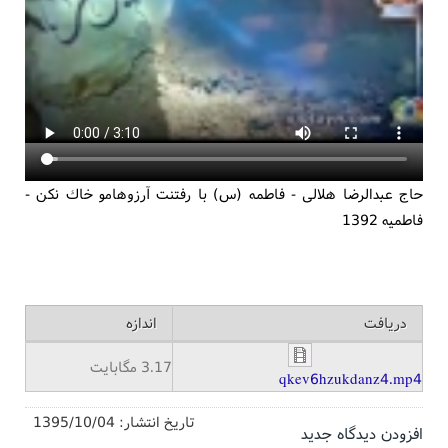
حاج عبدالرضا هلالی - فاطمه (س) با رفتنت آرزوهامو خاك نكن -
فاطميه 1392
دریافت
اندازه
3.17 مگابایت
qkev6hzukdanz4.mp4
تاریخ انتشار:
1395/10/04
افزودن دیدگاه جدید