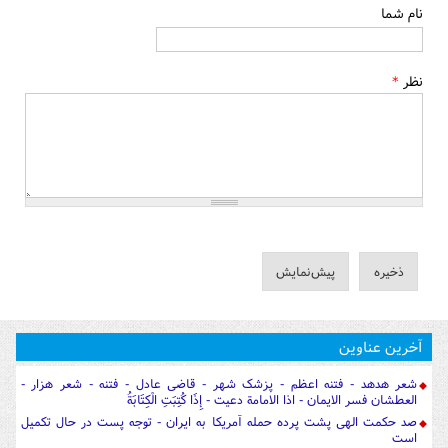
نام شما
نظر
*
آخرین عناوین
شعر هدهد - فتنه اعظم - پزشک شهر - قاضی عادل - فتنه - شعر هزار -
العطشان فسر الایمان - اذا الامامة دعیت - إِذَا كُتِبَتِ الْكِتَابَةُ
صد حکمت الهی پشت پرده حمله آمریکا به ایران - توجه پست در حال تکمیل
است