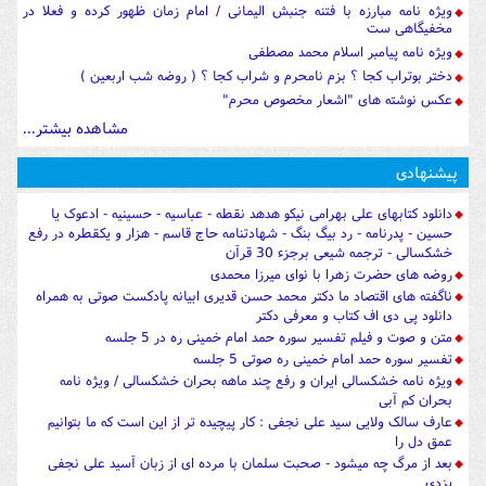
ویژه نامه مبارزه با فتنه جنبش الیمانی / امام زمان ظهور کرده و فعلا در
مخفیگاهی ست
ویژه نامه پیامبر اسلام محمد مصطفی
دختر بوتراب کجا ؟ بزم نامحرم و شراب کجا ؟ ( روضه شب اربعین )
عکس نوشته های "اشعار مخصوص محرم"
مشاهده بیشتر...
پیشنهادی
دانلود کتابهای علی بهرامی نیکو هدهد نقطه - عباسیه - حسینیه - ادعوک یا
حسین - پدرنامه - رد بیگ بنگ - شهادتنامه حاج قاسم - هزار و یکقطره در رفع
خشکسالی - ترجمه شیعی برجزء 30 قرآن
روضه های حضرت زهرا با نوای میرزا محمدی
ناگفته های اقتصاد ما دکتر محمد حسن قدیری ابیانه پادکست صوتی به همراه
دانلود پی دی اف کتاب و معرفی دکتر
متن و صوت و فیلم تفسیر سوره حمد امام خمینی ره در 5 جلسه
تفسیر سوره حمد امام خمینی ره صوتی 5 جلسه
ویژه نامه خشکسالی ایران و رفع چند ماهه بحران خشکسالی / ویژه نامه
بحران کم آبی
عارف سالک ولایی سید علی نجفی : کار پیچیده تر از این است که ما بتوانیم
عمق دل را
بعد از مرگ چه میشود - صحبت سلمان با مرده ای از زبان آسید علی نجفی
یزدی