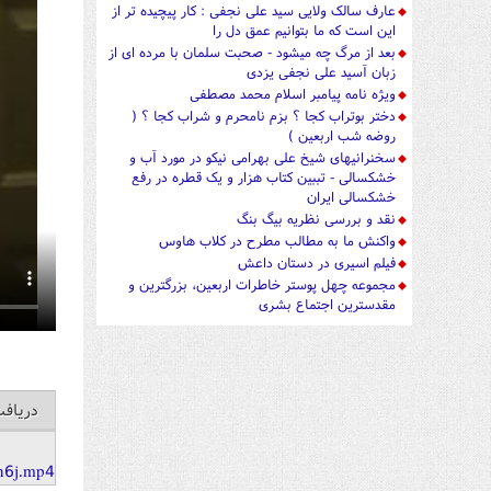
عارف سالک ولایی سید علی نجفی : کار پیچیده تر از
این است که ما بتوانیم عمق دل را
بعد از مرگ چه میشود - صحبت سلمان با مرده ای از
زبان آسید علی نجفی یزدی
ویژه نامه پیامبر اسلام محمد مصطفی
دختر بوتراب کجا ؟ بزم نامحرم و شراب کجا ؟ (
روضه شب اربعین )
سخنرانیهای شیخ علی بهرامی نیکو در مورد آب و
خشکسالی - تببین کتاب هزار و یک قطره در رفع
خشکسالی ایران
نقد و بررسی نظریه بیگ بنگ
واکنش ما به مطالب مطرح در کلاب هاوس
فیلم اسیری در دستان داعش
مجموعه چهل پوستر خاطرات اربعین، بزرگترین و
مقدسترین اجتماع بشری
دریاف
n6j.mp4