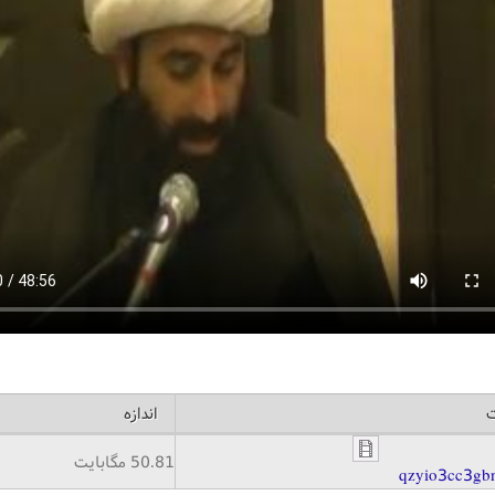
ت
اندازه
50.81 مگابایت
qzyio3cc3gb