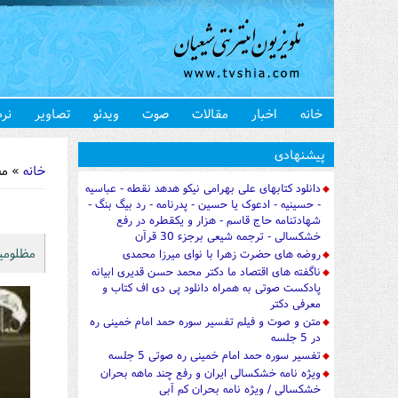
خانه
اخبار
مقالات
صوت
ویدئو
تصاویر
نرم
شما اینجا 
پیشنهادی
خانه
» مظل
دانلود کتابهای علی بهرامی نیکو هدهد نقطه - عباسیه
- حسینیه - ادعوک یا حسین - پدرنامه - رد بیگ بنگ -
شهادتنامه حاج قاسم - هزار و یکقطره در رفع
خشکسالی - ترجمه شیعی برجزء 30 قرآن
مظلومیت
روضه های حضرت زهرا با نوای میرزا محمدی
ناگفته های اقتصاد ما دکتر محمد حسن قدیری ابیانه
پادکست صوتی به همراه دانلود پی دی اف کتاب و
معرفی دکتر
متن و صوت و فیلم تفسیر سوره حمد امام خمینی ره
در 5 جلسه
تفسیر سوره حمد امام خمینی ره صوتی 5 جلسه
ویژه نامه خشکسالی ایران و رفع چند ماهه بحران
خشکسالی / ویژه نامه بحران کم آبی