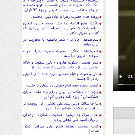
عباسیه - حسینیه - ادعوک یا حسین - پدرنامه - رد
بیگ بنگ - شهادتنامه حاج قاسم - هزار و یکقطره
در رفع خشکسالی - ترجمه شیعی برجزء 30 قرآن
روضه های حضرت زهرا با نوای میرزا محمدی
ناگفته های اقتصاد ما دکتر محمد حسن قدیری
ابیانه پادکست صوتی به همراه دانلود پی دی اف
کتاب و معرفی دکتر
شعرهدهد : یاد در - شعر فاطمیه با محوریت در
درب خانه
شعرهدهد : خاکی - مصیت حضرت زهرا - درب
سوخته - بازوی شکسته
شعر هدهد : سکوت هارون - دلیل سکوت و خانه
نشینی علی ع - خانه نشینی 25 ساله علی ع
متن و صوت و فیلم تفسیر سوره حمد امام خمینی
ره در 5 جلسه
تفسیر سوره حمد امام خمینی ره صوتی 5 جلسه
ویژه نامه خشکسالی ایران و رفع چند ماهه بحران
خشکسالی / ویژه نامه بحران کم آبی
عارف سالک ولایی سید علی نجفی : کار پیچیده تر
از این است که ما بتوانیم عمق دل را
بعد از مرگ چه میشود - صحبت سلمان با مرده ای
از زبان آسید علی نجفی یزدی
کتاب عباسیه نوشته شیخ علی بهرامی نیکو(
هدهد)