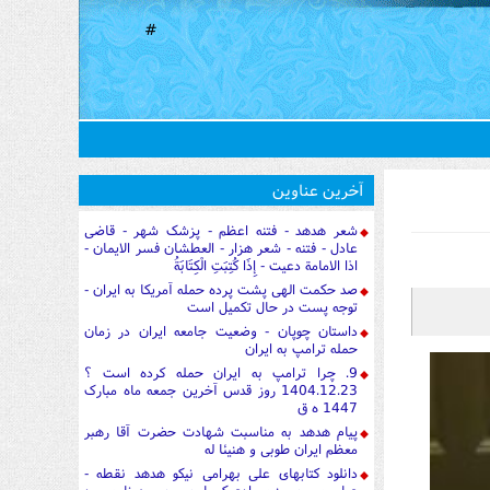
#
آخرین عناوین
شعر هدهد - فتنه اعظم - پزشک شهر - قاضی
عادل - فتنه - شعر هزار - العطشان فسر الایمان -
اذا الامامة دعیت - إِذَا كُتِبَتِ الْكِتَابَةُ
صد حکمت الهی پشت پرده حمله آمریکا به ایران -
توجه پست در حال تکمیل است
داستان چوپان - وضعیت جامعه ایران در زمان
حمله ترامپ به ایران
9. چرا ترامپ به ایران حمله کرده است ؟
1404.12.23 روز قدس آخرین جمعه ماه مبارک
1447 ه ق
پیام هدهد به مناسبت شهادت حضرت آقا رهبر
معظم ایران طوبی و هنیئا له
دانلود کتابهای علی بهرامی نیکو هدهد نقطه -