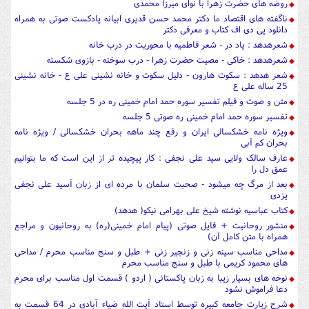
روضه های حضرت زهرا با نوای میرزا محمدی
ناگفته های اقتصاد ما دکتر محمد حسن قدیری ابیانه پادکست صوتی به همراه
دانلود پی دی اف کتاب و معرفی دکتر
شعرهدهد : یاد در - شعر فاطمیه با محوریت در درب خانه
شعرهدهد : خاکی - مصیت حضرت زهرا - درب سوخته - بازوی شکسته
شعر هدهد : سکوت هارون - دلیل سکوت و خانه نشینی علی ع - خانه نشینی
25 ساله علی ع
متن و صوت و فیلم تفسیر سوره حمد امام خمینی ره در 5 جلسه
تفسیر سوره حمد امام خمینی ره صوتی 5 جلسه
ویژه نامه خشکسالی ایران و رفع چند ماهه بحران خشکسالی / ویژه نامه
بحران کم آبی
عارف سالک ولایی سید علی نجفی : کار پیچیده تر از این است که ما بتوانیم
عمق دل را
بعد از مرگ چه میشود - صحبت سلمان با مرده ای از زبان آسید علی نجفی
یزدی
کتاب عباسیه نوشته شیخ علی بهرامی نیکو( هدهد)
منشور روحانیت + فایل صوتی (پیام امام خمینی(ره) به روحانیون و مراجع
همراه با متن کامل آن)
مداحی مناسب سینه زنی و زنجیر زنی + طبل و سنج مناسب محرم / مداحی
های محمود کریمی با طبل و سنج مناسب محرم
نوحه های بسیار زیبا به زبان پاکستانی ( اردو ) قسمت اول مناسب برای محرم
دعا فراموش نشود
شرح زیارت جامعه کبیره توسط استاد آیت الله ضیاء آبادی در 64 قسمت به