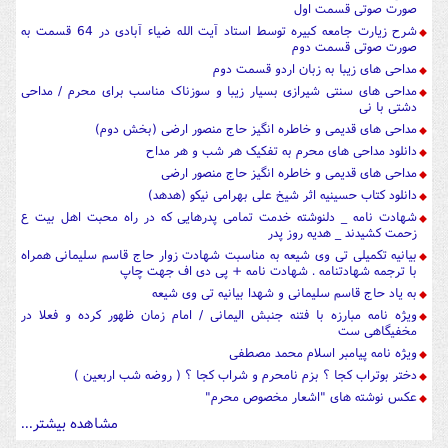
صورت صوتی قسمت اول
شرح زیارت جامعه کبیره توسط استاد آیت الله ضیاء آبادی در 64 قسمت به
صورت صوتی قسمت دوم
مداحی های زیبا به زبان اردو قسمت دوم
مداحی های سنتی شیرازی بسیار زیبا و سوزناک مناسب برای محرم / مداحی
دشتی با نی
مداحی های قدیمی و خاطره انگیز حاج منصور ارضی (بخش دوم)
دانلود مداحی های محرم به تفکیک هر شب و هر مداح
مداحی های قدیمی و خاطره انگیز حاج منصور ارضی
دانلود کتاب حسینیه اثر شیخ علی بهرامی نیکو (هدهد)
شهادت نامه _ دلنوشته خدمت تمامی پدرهایی که در راه محبت اهل بیت ع
زحمت کشیدند _ هدیه روز پدر
بیانیه تکمیلی تی وی شیعه به مناسبت شهادت زوار حاج قاسم سلیمانی همراه
با ترجمه شهادتنامه . شهادت نامه + پی دی اف جهت چاپ
به یاد حاج قاسم سلیمانی و شهدا بیانیه تی وی شیعه
ویژه نامه مبارزه با فتنه جنبش الیمانی / امام زمان ظهور کرده و فعلا در
مخفیگاهی ست
ویژه نامه پیامبر اسلام محمد مصطفی
دختر بوتراب کجا ؟ بزم نامحرم و شراب کجا ؟ ( روضه شب اربعین )
عکس نوشته های "اشعار مخصوص محرم"
مشاهده بیشتر...