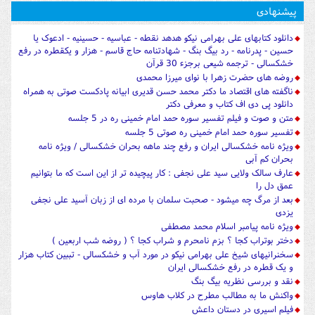
پیشنهادی
دانلود کتابهای علی بهرامی نیکو هدهد نقطه - عباسیه - حسینیه - ادعوک یا
حسین - پدرنامه - رد بیگ بنگ - شهادتنامه حاج قاسم - هزار و یکقطره در رفع
خشکسالی - ترجمه شیعی برجزء 30 قرآن
روضه های حضرت زهرا با نوای میرزا محمدی
ناگفته های اقتصاد ما دکتر محمد حسن قدیری ابیانه پادکست صوتی به همراه
دانلود پی دی اف کتاب و معرفی دکتر
متن و صوت و فیلم تفسیر سوره حمد امام خمینی ره در 5 جلسه
تفسیر سوره حمد امام خمینی ره صوتی 5 جلسه
ویژه نامه خشکسالی ایران و رفع چند ماهه بحران خشکسالی / ویژه نامه
بحران کم آبی
عارف سالک ولایی سید علی نجفی : کار پیچیده تر از این است که ما بتوانیم
عمق دل را
بعد از مرگ چه میشود - صحبت سلمان با مرده ای از زبان آسید علی نجفی
یزدی
ویژه نامه پیامبر اسلام محمد مصطفی
دختر بوتراب کجا ؟ بزم نامحرم و شراب کجا ؟ ( روضه شب اربعین )
سخنرانیهای شیخ علی بهرامی نیکو در مورد آب و خشکسالی - تببین کتاب هزار
و یک قطره در رفع خشکسالی ایران
نقد و بررسی نظریه بیگ بنگ
واکنش ما به مطالب مطرح در کلاب هاوس
فیلم اسیری در دستان داعش