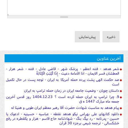
آخرین عناوین
شعر هدهد - فتنه اعظم - پزشک شهر - قاضی عادل - فتنه - شعر هزار -
العطشان فسر الایمان - اذا الامامة دعیت - إِذَا كُتِبَتِ الْكِتَابَةُ
صد حکمت الهی پشت پرده حمله آمریکا به ایران - توجه پست در حال تکمیل
است
داستان چوپان - وضعیت جامعه ایران در زمان حمله ترامپ به ایران
9. چرا ترامپ به ایران حمله کرده است ؟ 1404.12.23 روز قدس آخرین
جمعه ماه مبارک 1447 ه ق
پیام هدهد به مناسبت شهادت حضرت آقا رهبر معظم ایران طوبی و هنیئا له
دانلود کتابهای علی بهرامی نیکو هدهد نقطه - عباسیه - حسینیه - ادعوک یا
حسین - پدرنامه - رد بیگ بنگ - شهادتنامه حاج قاسم - هزار و یکقطره در رفع
خشکسالی - ترجمه شیعی برجزء 30 قرآن