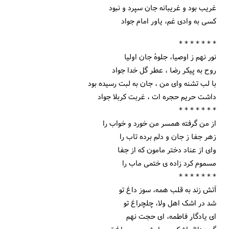
غریب بود و غریبانه جان سپرد و نبود
کسى به وادى غم، یاور امام جواد
* * * * * * *
نور نهم ز اوصیا، جلوۀ جان اولیا
روح به پیکر رضا ، عطر گل خدا جواد
با لب تشنه وای من ، جان به لبت رسیده بود
داشت حریم حجره ات ، غربت کربلا جواد
* * * * * * *
از من گرفته همسر من خورد و خواب را
زهر جفا ز جان و دلم برده تاب را
واى از عناد دختر مامون که از جفا
مسموم کرد زاده‏ ى ختمى ماب را
* * * * * * *
آتش زند به قلب همه، سوز داغ تو
شد در اشک اهل ولا، چلچراغ تو
اى یادگار فاطمه، اى حجت نهم