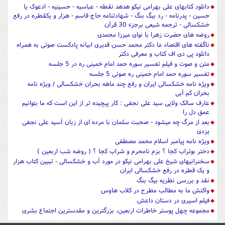
دانلود کتابهای علی بهرامی نیکو هدهد نقطه - عباسیه - حسینیه - ادعوک یا
حسین - پدرنامه - رد بیگ بنگ - شهادتنامه حاج قاسم - هزار و یکقطره در رفع
خشکسالی - ترجمه شیعی برجزء 30 قرآن
روضه های حضرت زهرا با نوای میرزا محمدی
ناگفته های اقتصاد ما دکتر محمد حسن قدیری ابیانه پادکست صوتی به همراه
دانلود پی دی اف کتاب و معرفی دکتر
متن و صوت و فیلم تفسیر سوره حمد امام خمینی ره در 5 جلسه
تفسیر سوره حمد امام خمینی ره صوتی 5 جلسه
ویژه نامه خشکسالی ایران و رفع چند ماهه بحران خشکسالی / ویژه نامه
بحران کم آبی
عارف سالک ولایی سید علی نجفی : کار پیچیده تر از این است که ما بتوانیم
عمق دل را
بعد از مرگ چه میشود - صحبت سلمان با مرده ای از زبان آسید علی نجفی
یزدی
ویژه نامه پیامبر اسلام محمد مصطفی
دختر بوتراب کجا ؟ بزم نامحرم و شراب کجا ؟ ( روضه شب اربعین )
سخنرانیهای شیخ علی بهرامی نیکو در مورد آب و خشکسالی - تببین کتاب هزار
و یک قطره در رفع خشکسالی ایران
نقد و بررسی نظریه بیگ بنگ
واکنش ما به مطالب مطرح در کلاب هاوس
فیلم اسیری در دستان داعش
مجموعه چهل پوستر خاطرات اربعین، بزرگترین و مقدسترین اجتماع بشری