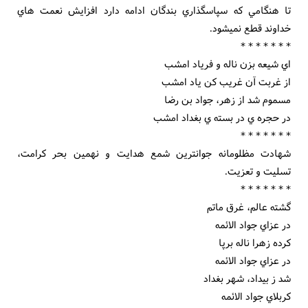
تا هنگامي که سپاسگذاري بندگان ادامه دارد افزايش نعمت هاي
خداوند قطع نميشود.
* * * * * * *
اي شيعه بزن ناله و فرياد امشب
از غربت آن غريب کن ياد امشب
مسموم شد از زهر، جواد بن رضا
در حجره ي در بسته ي بغداد امشب
* * * * * * *
شهادت مظلومانه جوانترين شمع هدايت و نهمين بحر کرامت،
تسليت و تعزيت.
* * * * * * *
گشته عالم، غرق ماتم
در عزاي جواد الائمه
کرده زهرا ناله برپا
در عزاي جواد الائمه
شد ز بيداد، شهر بغداد
کربلاي جواد الائمه