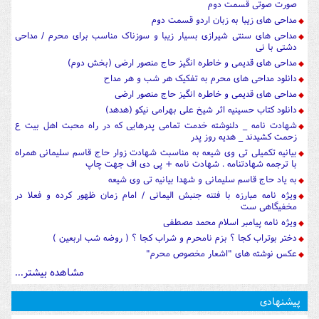
صورت صوتی قسمت دوم
مداحی های زیبا به زبان اردو قسمت دوم
مداحی های سنتی شیرازی بسیار زیبا و سوزناک مناسب برای محرم / مداحی
دشتی با نی
مداحی های قدیمی و خاطره انگیز حاج منصور ارضی (بخش دوم)
دانلود مداحی های محرم به تفکیک هر شب و هر مداح
مداحی های قدیمی و خاطره انگیز حاج منصور ارضی
دانلود کتاب حسینیه اثر شیخ علی بهرامی نیکو (هدهد)
شهادت نامه _ دلنوشته خدمت تمامی پدرهایی که در راه محبت اهل بیت ع
زحمت کشیدند _ هدیه روز پدر
بیانیه تکمیلی تی وی شیعه به مناسبت شهادت زوار حاج قاسم سلیمانی همراه
با ترجمه شهادتنامه . شهادت نامه + پی دی اف جهت چاپ
به یاد حاج قاسم سلیمانی و شهدا بیانیه تی وی شیعه
ویژه نامه مبارزه با فتنه جنبش الیمانی / امام زمان ظهور کرده و فعلا در
مخفیگاهی ست
ویژه نامه پیامبر اسلام محمد مصطفی
دختر بوتراب کجا ؟ بزم نامحرم و شراب کجا ؟ ( روضه شب اربعین )
عکس نوشته های "اشعار مخصوص محرم"
مشاهده بیشتر...
پیشنهادی