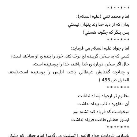
* * * * * * *
امام محمد تقي (علیه السلام):
بدان که از ديد خداوند پنهان نيستي
پس بنگر که چگونه هستي!
* * * * * * *
امام جواد عليه السلام مي فرمايد:
کسي که به سخن گوينده اي توجّه کند، خود را بنده ي او ساخته است؛
حال اگر سخن درباره ي خدا باشد، خدا را پرستيده است،
و چنانچه گفتارش شيطاني باشد، ابليس را پرستيده است.(تحف
العقول ص 456 )
* * * * * * *
مظلوم تر ازجواد بغداد نداشت
آن مظهرداد تاب بيداد نداشت
ميخواست كه فرياد كند تشنه لبم
ازسوز عطش طاقت فرياد نداشت
* * * * * * *
باسلام.. شهادت جواد الائمه را تسلیت می گویم! امام جوانی که مشکل