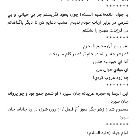
* * * * * * *
يا جواد الائمه(علیه السلام) چون بخود نگريستم جز بي حيائي و بي
شرمي در برابر ارباب خودم نديدم امشب دعايم کن تا ديگر باگناهانم
دل فرزندت مهدي را نشکنم.
* * * * * * *
نفرين بر آن محرم نامحرم
که زهر جفا را نه در جام تو که در کام ما ريخت
آه! اي خورشيد عشق
اي مولاي جوان من
چه زود غروب کردي!
* * * * * * *
ابن الرضا به حجره غريبانه جان سپرد / او شمع جمع بود و چو پروانه
جان سپرد
مسموم شد ز زهر جگر سوز اُمّ فضل / از روي شوق در ره جانانه جان
سپرد
* * * * * * *
امام جواد (علیه السلام) :