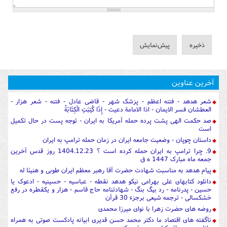
آخرین عناوین
شعر هدهد - فتنه اعظم - پزشک شهر - قاضی عادل - فتنه - شعر هزار -
العطشان فسر الایمان - اذا الامامة دعیت - إِذَا كُتِبَتِ الْكِتَابَةُ
صد حکمت الهی پشت پرده حمله آمریکا به ایران - توجه پست در حال تکمیل
است
داستان چوپان - وضعیت جامعه ایران در زمان حمله ترامپ به ایران
9. چرا ترامپ به ایران حمله کرده است ؟ 1404.12.23 روز قدس آخرین
جمعه ماه مبارک 1447 ه ق
پیام هدهد به مناسبت شهادت حضرت آقا رهبر معظم ایران طوبی و هنیئا له
دانلود کتابهای علی بهرامی نیکو هدهد نقطه - عباسیه - حسینیه - ادعوک یا
حسین - پدرنامه - رد بیگ بنگ - شهادتنامه حاج قاسم - هزار و یکقطره در رفع
خشکسالی - ترجمه شیعی برجزء 30 قرآن
روضه های حضرت زهرا با نوای میرزا محمدی
ناگفته های اقتصاد ما دکتر محمد حسن قدیری ابیانه پادکست صوتی به همراه