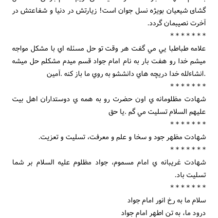
گشای شیعیان بویژه نسل جوان است! زیارتش در دنیا و شفاعتش در
آخرت نصیبمان گردد.
* * * * * * *
علامه طباطبا يي مي گفت هر وقت تو حل مسئله اي با مشكل مواجه
ميشم خدا رو هفت بار به نام امام جواد قسم ميدم مشكلم حل ميشه
.انشاءلله خدا دريچه هاي دانششو به روي ما باز كنه .آمين
* * * * * * *
شهادت مظلومانه ي اون حضرت رو به همه ي دوستداران اهل بيت
عليهم السلام تسليت مي گم .يا حق
* * * * * * *
شهادت مظهر جود و سخا و علم و معرفت، تسليت و تعزيت.
* * * * * * *
شهادت غريبانه ي امام مسموم، جواد مظلوم عليه السلام بر شما
تسليت باد.
* * * * * * *
سلام ما به رخ انور امام جواد
درود ما، به تن اطهر امام جواد