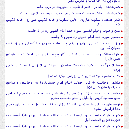
دانلود پی دی اف کتاب و معرفی دکتر
شعرهدهد : یاد در - شعر فاطمیه با محوریت در درب خانه
شعرهدهد : خاکی - مصیت حضرت زهرا - درب سوخته - بازوی شکسته
شعر هدهد : سکوت هارون - دلیل سکوت و خانه نشینی علی ع - خانه نشینی
25 ساله علی ع
متن و صوت و فیلم تفسیر سوره حمد امام خمینی ره در 5 جلسه
تفسیر سوره حمد امام خمینی ره صوتی 5 جلسه
ویژه نامه خشکسالی ایران و رفع چند ماهه بحران خشکسالی / ویژه نامه
بحران کم آبی
عارف سالک ولایی سید علی نجفی : کار پیچیده تر از این است که ما بتوانیم
عمق دل را
بعد از مرگ چه میشود - صحبت سلمان با مرده ای از زبان آسید علی نجفی
یزدی
کتاب عباسیه نوشته شیخ علی بهرامی نیکو( هدهد)
منشور روحانیت + فایل صوتی (پیام امام خمینی(ره) به روحانیون و مراجع
همراه با متن کامل آن)
مداحی مناسب سینه زنی و زنجیر زنی + طبل و سنج مناسب محرم / مداحی
های محمود کریمی با طبل و سنج مناسب محرم
نوحه های بسیار زیبا به زبان پاکستانی ( اردو ) قسمت اول مناسب برای محرم
دعا فراموش نشود
شرح زیارت جامعه کبیره توسط استاد آیت الله ضیاء آبادی در 64 قسمت به
صورت صوتی قسمت اول
شرح زیارت جامعه کبیره توسط استاد آیت الله ضیاء آبادی در 64 قسمت به