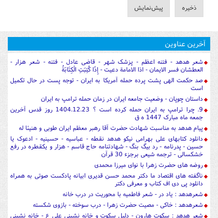
آخرین عناوین
شعر هدهد - فتنه اعظم - پزشک شهر - قاضی عادل - فتنه - شعر هزار -
العطشان فسر الایمان - اذا الامامة دعیت - إِذَا كُتِبَتِ الْكِتَابَةُ
صد حکمت الهی پشت پرده حمله آمریکا به ایران - توجه پست در حال تکمیل
است
داستان چوپان - وضعیت جامعه ایران در زمان حمله ترامپ به ایران
9. چرا ترامپ به ایران حمله کرده است ؟ 1404.12.23 روز قدس آخرین
جمعه ماه مبارک 1447 ه ق
پیام هدهد به مناسبت شهادت حضرت آقا رهبر معظم ایران طوبی و هنیئا له
دانلود کتابهای علی بهرامی نیکو هدهد نقطه - عباسیه - حسینیه - ادعوک یا
حسین - پدرنامه - رد بیگ بنگ - شهادتنامه حاج قاسم - هزار و یکقطره در رفع
خشکسالی - ترجمه شیعی برجزء 30 قرآن
روضه های حضرت زهرا با نوای میرزا محمدی
ناگفته های اقتصاد ما دکتر محمد حسن قدیری ابیانه پادکست صوتی به همراه
دانلود پی دی اف کتاب و معرفی دکتر
شعرهدهد : یاد در - شعر فاطمیه با محوریت در درب خانه
شعرهدهد : خاکی - مصیت حضرت زهرا - درب سوخته - بازوی شکسته
شعر هدهد : سکوت هارون - دلیل سکوت و خانه نشینی علی ع - خانه نشینی