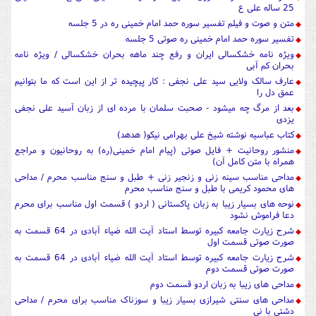
25 ساله علی ع
متن و صوت و فیلم تفسیر سوره حمد امام خمینی ره در 5 جلسه
تفسیر سوره حمد امام خمینی ره صوتی 5 جلسه
ویژه نامه خشکسالی ایران و رفع چند ماهه بحران خشکسالی / ویژه نامه
بحران کم آبی
عارف سالک ولایی سید علی نجفی : کار پیچیده تر از این است که ما بتوانیم
عمق دل را
بعد از مرگ چه میشود - صحبت سلمان با مرده ای از زبان آسید علی نجفی
یزدی
کتاب عباسیه نوشته شیخ علی بهرامی نیکو( هدهد)
منشور روحانیت + فایل صوتی (پیام امام خمینی(ره) به روحانیون و مراجع
همراه با متن کامل آن)
مداحی مناسب سینه زنی و زنجیر زنی + طبل و سنج مناسب محرم / مداحی
های محمود کریمی با طبل و سنج مناسب محرم
نوحه های بسیار زیبا به زبان پاکستانی ( اردو ) قسمت اول مناسب برای محرم
دعا فراموش نشود
شرح زیارت جامعه کبیره توسط استاد آیت الله ضیاء آبادی در 64 قسمت به
صورت صوتی قسمت اول
شرح زیارت جامعه کبیره توسط استاد آیت الله ضیاء آبادی در 64 قسمت به
صورت صوتی قسمت دوم
مداحی های زیبا به زبان اردو قسمت دوم
مداحی های سنتی شیرازی بسیار زیبا و سوزناک مناسب برای محرم / مداحی
دشتی با نی