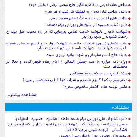
مداحی های قدیمی و خاطره انگیز حاج منصور ارضی (بخش دوم)
دانلود مداحی های محرم به تفکیک هر شب و هر مداح
مداحی های قدیمی و خاطره انگیز حاج منصور ارضی
دانلود کتاب حسینیه اثر شیخ علی بهرامی نیکو (هدهد)
شهادت نامه _ دلنوشته خدمت تمامی پدرهایی که در راه محبت اهل بیت ع
زحمت کشیدند _ هدیه روز پدر
بیانیه تکمیلی تی وی شیعه به مناسبت شهادت زوار حاج قاسم سلیمانی همراه
با ترجمه شهادتنامه . شهادت نامه + پی دی اف جهت چاپ
به یاد حاج قاسم سلیمانی و شهدا بیانیه تی وی شیعه
ویژه نامه مبارزه با فتنه جنبش الیمانی / امام زمان ظهور کرده و فعلا در
مخفیگاهی ست
ویژه نامه پیامبر اسلام محمد مصطفی
دختر بوتراب کجا ؟ بزم نامحرم و شراب کجا ؟ ( روضه شب اربعین )
عکس نوشته های "اشعار مخصوص محرم"
مشاهده بیشتر...
پیشنهادی
دانلود کتابهای علی بهرامی نیکو هدهد نقطه - عباسیه - حسینیه - ادعوک یا
حسین - پدرنامه - رد بیگ بنگ - شهادتنامه حاج قاسم - هزار و یکقطره در رفع
خشکسالی - ترجمه شیعی برجزء 30 قرآن
روضه های حضرت زهرا با نوای میرزا محمدی