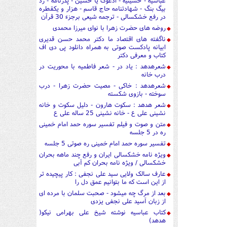
عباسیه - حسینیه - ادعوک یا حسین - پدرنامه - رد
بیگ بنگ - شهادتنامه حاج قاسم - هزار و یکقطره
در رفع خشکسالی - ترجمه شیعی برجزء 30 قرآن
روضه های حضرت زهرا با نوای میرزا محمدی
ناگفته های اقتصاد ما دکتر محمد حسن قدیری
ابیانه پادکست صوتی به همراه دانلود پی دی اف
کتاب و معرفی دکتر
شعرهدهد : یاد در - شعر فاطمیه با محوریت در
درب خانه
شعرهدهد : خاکی - مصیت حضرت زهرا - درب
سوخته - بازوی شکسته
شعر هدهد : سکوت هارون - دلیل سکوت و خانه
نشینی علی ع - خانه نشینی 25 ساله علی ع
متن و صوت و فیلم تفسیر سوره حمد امام خمینی
ره در 5 جلسه
تفسیر سوره حمد امام خمینی ره صوتی 5 جلسه
ویژه نامه خشکسالی ایران و رفع چند ماهه بحران
خشکسالی / ویژه نامه بحران کم آبی
عارف سالک ولایی سید علی نجفی : کار پیچیده تر
از این است که ما بتوانیم عمق دل را
بعد از مرگ چه میشود - صحبت سلمان با مرده ای
از زبان آسید علی نجفی یزدی
کتاب عباسیه نوشته شیخ علی بهرامی نیکو(
هدهد)