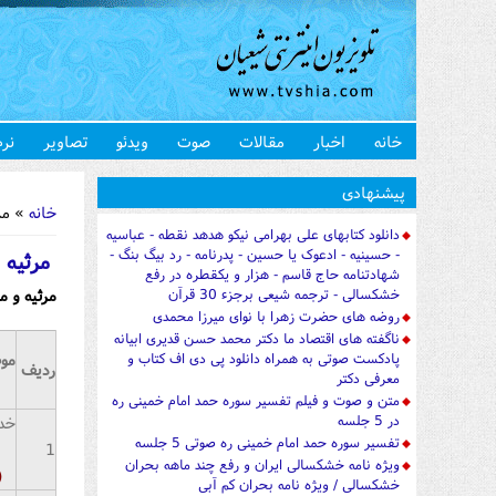
خانه
اخبار
مقالات
صوت
ویدئو
تصاویر
نرم
شما اینجا 
پیشنهادی
خانه
» مرث
دانلود کتابهای علی بهرامی نیکو هدهد نقطه - عباسیه
- حسینیه - ادعوک یا حسین - پدرنامه - رد بیگ بنگ -
مرثیه 
شهادتنامه حاج قاسم - هزار و یکقطره در رفع
مرثیه و م
خشکسالی - ترجمه شیعی برجزء 30 قرآن
روضه های حضرت زهرا با نوای میرزا محمدی
ناگفته های اقتصاد ما دکتر محمد حسن قدیری ابیانه
مو
پادکست صوتی به همراه دانلود پی دی اف کتاب و
ردیف
معرفی دکتر
متن و صوت و فیلم تفسیر سوره حمد امام خمینی ره
در 5 جلسه
خدا
تفسیر سوره حمد امام خمینی ره صوتی 5 جلسه
1
ویژه نامه خشکسالی ایران و رفع چند ماهه بحران
(
خشکسالی / ویژه نامه بحران کم آبی