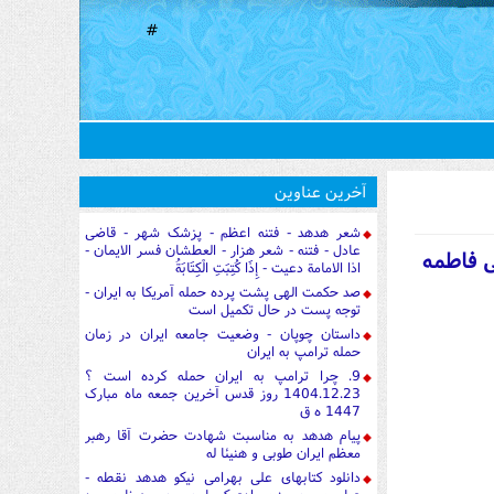
#
آخرین عناوین
شعر هدهد - فتنه اعظم - پزشک شهر - قاضی
عادل - فتنه - شعر هزار - العطشان فسر الایمان -
ی فاطمه
اذا الامامة دعیت - إِذَا كُتِبَتِ الْكِتَابَةُ
صد حکمت الهی پشت پرده حمله آمریکا به ایران -
توجه پست در حال تکمیل است
داستان چوپان - وضعیت جامعه ایران در زمان
حمله ترامپ به ایران
9. چرا ترامپ به ایران حمله کرده است ؟
1404.12.23 روز قدس آخرین جمعه ماه مبارک
1447 ه ق
پیام هدهد به مناسبت شهادت حضرت آقا رهبر
معظم ایران طوبی و هنیئا له
دانلود کتابهای علی بهرامی نیکو هدهد نقطه -