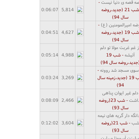
ه قصه ی دنیا نیست
-
شب
21
(جدید،روضه
5,814
07
:
06
0:
سال
4)
9
ضه امیرالمومنین (ع)
-
شب
19
(جدید،روضه
4,627
51
:
04
0:
سال
4)
9
ز غم غربت مولا تو دلم
آتیشه
- شب
19
4,988
14
:
05
0:
جدید،روضه سال
4)
9
 سوی مسجد شد روونه
-
ب
19
(جدید،زمینه سال
3,269
24
:
03
0:
9
4)
دلم غیر ایوان پناهی
داشت
- شب 23(روضه
2,466
09
:
08
0:
سال
93
)
انگه دار گریه های نیمه
ب
- شب 21(روضه
3,604
02
:
12
0:
سال
93
)
یلرزن آسمونا میبارن