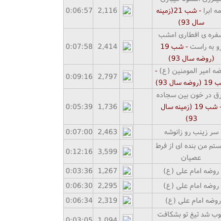
ه ابرا
- شب 21(زمینه
2,116
57
:
06
0:
سال
93
)
فره ی افطاری امشب
و به راست
- شب
19
2,414
58
:
07
0:
(روضه سال
93
)
ه امیر المومنین (ع)
-
0:
09
:
16
2,797
ب
19
(روضه سال 9
3
)
ق در خون بین سجاده
 شب
19
(زمینه سال
1,736
39
:
05
0:
)
9
3
سر زینب رو زانوشه
2,463
00
:
07
0:
ستم من بنده ای از فرط
0:
12
:
16
3,599
عصیان
روضه امام علی (ع)
1,267
36
:
03
0:
روضه امام علی (ع)
2,295
30
:
06
0:
روضه امام علی (ع)
2,319
34
:
06
0:
ب شد تیغ تو بشکافت
0:
03
:
05
1,094