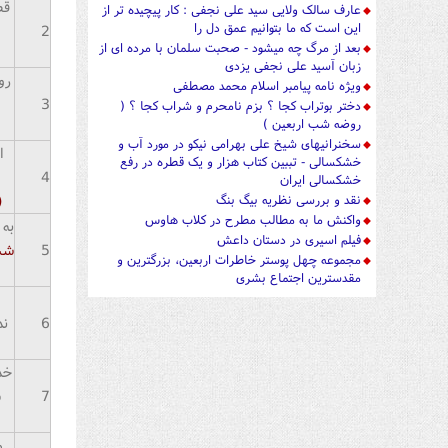
قص
عارف سالک ولایی سید علی نجفی : کار پیچیده تر از
این است که ما بتوانیم عمق دل را
2
بعد از مرگ چه میشود - صحبت سلمان با مرده ای از
زبان آسید علی نجفی یزدی
رو
ویژه نامه پیامبر اسلام محمد مصطفی
3
دختر بوتراب کجا ؟ بزم نامحرم و شراب کجا ؟ (
روضه شب اربعین )
سخنرانیهای شیخ علی بهرامی نیکو در مورد آب و
ا
خشکسالی - تببین کتاب هزار و یک قطره در رفع
4
خشکسالی ایران
(
نقد و بررسی نظریه بیگ بنگ
واکنش ما به مطالب مطرح در کلاب هاوس
به
فیلم اسیری در دستان داعش
5
ش
مجموعه چهل پوستر خاطرات اربعین، بزرگترین و
مقدسترین اجتماع بشری
6
ن
خد
7
ش
م