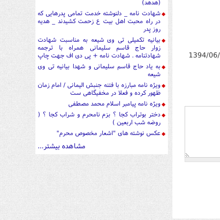
(هدهد)
شهادت نامه _ دلنوشته خدمت تمامی پدرهایی که
در راه محبت اهل بیت ع زحمت کشیدند _ هدیه
روز پدر
بیانیه تکمیلی تی وی شیعه به مناسبت شهادت
زوار حاج قاسم سلیمانی همراه با ترجمه
1394/06
شهادتنامه . شهادت نامه + پی دی اف جهت چاپ
به یاد حاج قاسم سلیمانی و شهدا بیانیه تی وی
شیعه
ویژه نامه مبارزه با فتنه جنبش الیمانی / امام زمان
ظهور کرده و فعلا در مخفیگاهی ست
ویژه نامه پیامبر اسلام محمد مصطفی
دختر بوتراب کجا ؟ بزم نامحرم و شراب کجا ؟ (
روضه شب اربعین )
عکس نوشته های "اشعار مخصوص محرم"
مشاهده بیشتر...