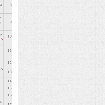
8
هم
س
9
ر
روض
10
ش
غر
11
-
12
کی
13
14
15
16
خو
17