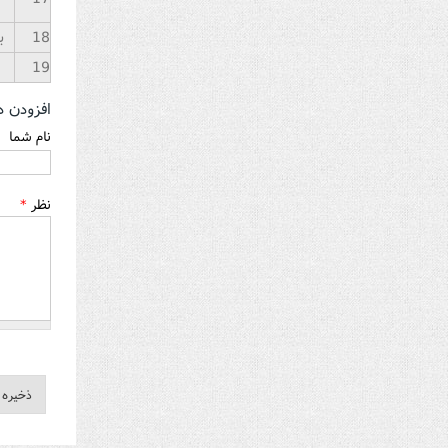
18
ب
19
افزودن د
نام شما
نظر
*