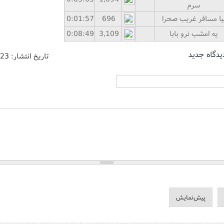
سرم
یا مسافر غریب صحرا
696
57
:
01
0:
یه امشب نرو بابا
3,109
49
:
08
0:
یدگاه جدید
تاریخ انتشار:
/23