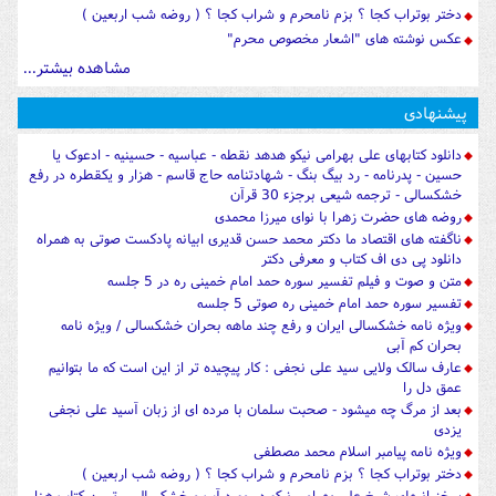
دختر بوتراب کجا ؟ بزم نامحرم و شراب کجا ؟ ( روضه شب اربعین )
عکس نوشته های "اشعار مخصوص محرم"
مشاهده بیشتر...
پیشنهادی
دانلود کتابهای علی بهرامی نیکو هدهد نقطه - عباسیه - حسینیه - ادعوک یا
حسین - پدرنامه - رد بیگ بنگ - شهادتنامه حاج قاسم - هزار و یکقطره در رفع
خشکسالی - ترجمه شیعی برجزء 30 قرآن
روضه های حضرت زهرا با نوای میرزا محمدی
ناگفته های اقتصاد ما دکتر محمد حسن قدیری ابیانه پادکست صوتی به همراه
دانلود پی دی اف کتاب و معرفی دکتر
متن و صوت و فیلم تفسیر سوره حمد امام خمینی ره در 5 جلسه
تفسیر سوره حمد امام خمینی ره صوتی 5 جلسه
ویژه نامه خشکسالی ایران و رفع چند ماهه بحران خشکسالی / ویژه نامه
بحران کم آبی
عارف سالک ولایی سید علی نجفی : کار پیچیده تر از این است که ما بتوانیم
عمق دل را
بعد از مرگ چه میشود - صحبت سلمان با مرده ای از زبان آسید علی نجفی
یزدی
ویژه نامه پیامبر اسلام محمد مصطفی
دختر بوتراب کجا ؟ بزم نامحرم و شراب کجا ؟ ( روضه شب اربعین )
سخنرانیهای شیخ علی بهرامی نیکو در مورد آب و خشکسالی - تببین کتاب هزار