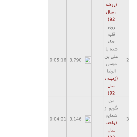
(روضه
، سال
92)
روی
قلبم
حک
شده یا
علی بن
0:
05
:
16
3,790
2
موسی
الرضا
(زمینه ،
سال
92)
من
نگویم از
شمایم
0:
04
:
2
1
3,146
3
(واحد،
سال