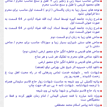
مداحی مناسب سینه زنی و زنجیر زنی + طبل و سنج مناسب محرم / مداحی
های محمود کریمی با طبل و سنج مناسب محرم
نوحه های بسیار زیبا به زبان پاکستانی ( اردو ) قسمت اول مناسب برای محرم
دعا فراموش نشود
شرح زیارت جامعه کبیره توسط استاد آیت الله ضیاء آبادی در 64 قسمت به
صورت صوتی قسمت اول
شرح زیارت جامعه کبیره توسط استاد آیت الله ضیاء آبادی در 64 قسمت به
صورت صوتی قسمت دوم
مداحی های زیبا به زبان اردو قسمت دوم
مداحی های سنتی شیرازی بسیار زیبا و سوزناک مناسب برای محرم / مداحی
دشتی با نی
مداحی های قدیمی و خاطره انگیز حاج منصور ارضی (بخش دوم)
دانلود مداحی های محرم به تفکیک هر شب و هر مداح
مداحی های قدیمی و خاطره انگیز حاج منصور ارضی
دانلود کتاب حسینیه اثر شیخ علی بهرامی نیکو (هدهد)
شهادت نامه _ دلنوشته خدمت تمامی پدرهایی که در راه محبت اهل بیت ع
زحمت کشیدند _ هدیه روز پدر
بیانیه تکمیلی تی وی شیعه به مناسبت شهادت زوار حاج قاسم سلیمانی همراه
با ترجمه شهادتنامه . شهادت نامه + پی دی اف جهت چاپ
به یاد حاج قاسم سلیمانی و شهدا بیانیه تی وی شیعه
ویژه نامه مبارزه با فتنه جنبش الیمانی / امام زمان ظهور کرده و فعلا در
مخفیگاهی ست
ویژه نامه پیامبر اسلام محمد مصطفی