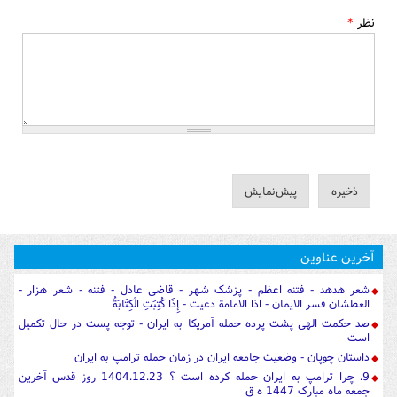
نظر
*
آخرین عناوین
شعر هدهد - فتنه اعظم - پزشک شهر - قاضی عادل - فتنه - شعر هزار -
العطشان فسر الایمان - اذا الامامة دعیت - إِذَا كُتِبَتِ الْكِتَابَةُ
صد حکمت الهی پشت پرده حمله آمریکا به ایران - توجه پست در حال تکمیل
است
داستان چوپان - وضعیت جامعه ایران در زمان حمله ترامپ به ایران
9. چرا ترامپ به ایران حمله کرده است ؟ 1404.12.23 روز قدس آخرین
جمعه ماه مبارک 1447 ه ق