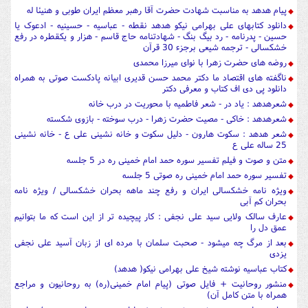
پیام هدهد به مناسبت شهادت حضرت آقا رهبر معظم ایران طوبی و هنیئا له
دانلود کتابهای علی بهرامی نیکو هدهد نقطه - عباسیه - حسینیه - ادعوک یا
حسین - پدرنامه - رد بیگ بنگ - شهادتنامه حاج قاسم - هزار و یکقطره در رفع
خشکسالی - ترجمه شیعی برجزء 30 قرآن
روضه های حضرت زهرا با نوای میرزا محمدی
ناگفته های اقتصاد ما دکتر محمد حسن قدیری ابیانه پادکست صوتی به همراه
دانلود پی دی اف کتاب و معرفی دکتر
شعرهدهد : یاد در - شعر فاطمیه با محوریت در درب خانه
شعرهدهد : خاکی - مصیت حضرت زهرا - درب سوخته - بازوی شکسته
شعر هدهد : سکوت هارون - دلیل سکوت و خانه نشینی علی ع - خانه نشینی
25 ساله علی ع
متن و صوت و فیلم تفسیر سوره حمد امام خمینی ره در 5 جلسه
تفسیر سوره حمد امام خمینی ره صوتی 5 جلسه
ویژه نامه خشکسالی ایران و رفع چند ماهه بحران خشکسالی / ویژه نامه
بحران کم آبی
عارف سالک ولایی سید علی نجفی : کار پیچیده تر از این است که ما بتوانیم
عمق دل را
بعد از مرگ چه میشود - صحبت سلمان با مرده ای از زبان آسید علی نجفی
یزدی
کتاب عباسیه نوشته شیخ علی بهرامی نیکو( هدهد)
منشور روحانیت + فایل صوتی (پیام امام خمینی(ره) به روحانیون و مراجع
همراه با متن کامل آن)