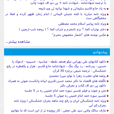
با ترجمه شهادتنامه . شهادت نامه + پی دی اف جهت چاپ
به یاد حاج قاسم سلیمانی و شهدا بیانیه تی وی شیعه
ویژه نامه مبارزه با فتنه جنبش الیمانی / امام زمان ظهور کرده و فعلا در
مخفیگاهی ست
ویژه نامه پیامبر اسلام محمد مصطفی
دختر بوتراب کجا ؟ بزم نامحرم و شراب کجا ؟ ( روضه شب اربعین )
عکس نوشته های "اشعار مخصوص محرم"
مشاهده بیشتر...
پیشنهادی
دانلود کتابهای علی بهرامی نیکو هدهد نقطه - عباسیه - حسینیه - ادعوک یا
حسین - پدرنامه - رد بیگ بنگ - شهادتنامه حاج قاسم - هزار و یکقطره در رفع
خشکسالی - ترجمه شیعی برجزء 30 قرآن
روضه های حضرت زهرا با نوای میرزا محمدی
ناگفته های اقتصاد ما دکتر محمد حسن قدیری ابیانه پادکست صوتی به همراه
دانلود پی دی اف کتاب و معرفی دکتر
متن و صوت و فیلم تفسیر سوره حمد امام خمینی ره در 5 جلسه
تفسیر سوره حمد امام خمینی ره صوتی 5 جلسه
ویژه نامه خشکسالی ایران و رفع چند ماهه بحران خشکسالی / ویژه نامه
بحران کم آبی
عارف سالک ولایی سید علی نجفی : کار پیچیده تر از این است که ما بتوانیم