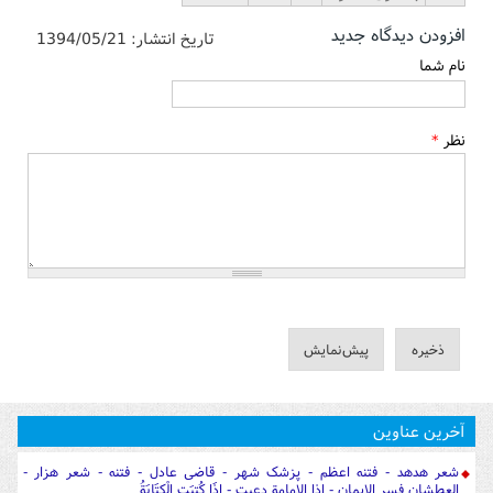
افزودن دیدگاه جدید
تاریخ انتشار:
1394/05/21
نام شما
نظر
*
آخرین عناوین
شعر هدهد - فتنه اعظم - پزشک شهر - قاضی عادل - فتنه - شعر هزار -
العطشان فسر الایمان - اذا الامامة دعیت - إِذَا كُتِبَتِ الْكِتَابَةُ