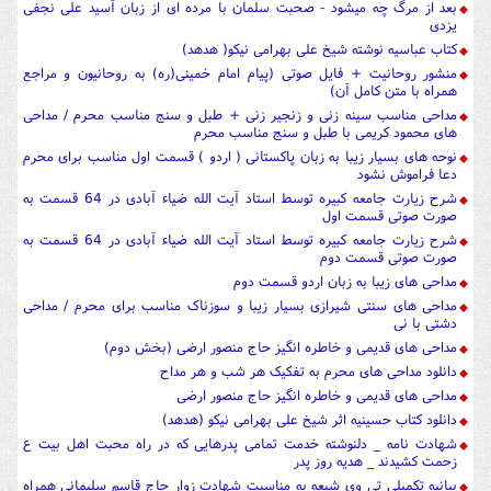
بعد از مرگ چه میشود - صحبت سلمان با مرده ای از زبان آسید علی نجفی
یزدی
کتاب عباسیه نوشته شیخ علی بهرامی نیکو( هدهد)
منشور روحانیت + فایل صوتی (پیام امام خمینی(ره) به روحانیون و مراجع
همراه با متن کامل آن)
مداحی مناسب سینه زنی و زنجیر زنی + طبل و سنج مناسب محرم / مداحی
های محمود کریمی با طبل و سنج مناسب محرم
نوحه های بسیار زیبا به زبان پاکستانی ( اردو ) قسمت اول مناسب برای محرم
دعا فراموش نشود
شرح زیارت جامعه کبیره توسط استاد آیت الله ضیاء آبادی در 64 قسمت به
صورت صوتی قسمت اول
شرح زیارت جامعه کبیره توسط استاد آیت الله ضیاء آبادی در 64 قسمت به
صورت صوتی قسمت دوم
مداحی های زیبا به زبان اردو قسمت دوم
مداحی های سنتی شیرازی بسیار زیبا و سوزناک مناسب برای محرم / مداحی
دشتی با نی
مداحی های قدیمی و خاطره انگیز حاج منصور ارضی (بخش دوم)
دانلود مداحی های محرم به تفکیک هر شب و هر مداح
مداحی های قدیمی و خاطره انگیز حاج منصور ارضی
دانلود کتاب حسینیه اثر شیخ علی بهرامی نیکو (هدهد)
شهادت نامه _ دلنوشته خدمت تمامی پدرهایی که در راه محبت اهل بیت ع
زحمت کشیدند _ هدیه روز پدر
بیانیه تکمیلی تی وی شیعه به مناسبت شهادت زوار حاج قاسم سلیمانی همراه