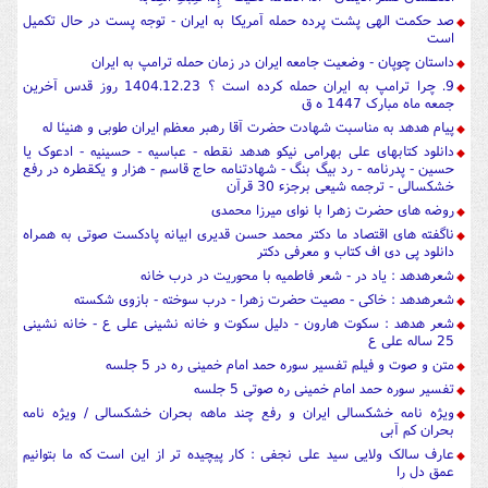
صد حکمت الهی پشت پرده حمله آمریکا به ایران - توجه پست در حال تکمیل
است
داستان چوپان - وضعیت جامعه ایران در زمان حمله ترامپ به ایران
9. چرا ترامپ به ایران حمله کرده است ؟ 1404.12.23 روز قدس آخرین
جمعه ماه مبارک 1447 ه ق
پیام هدهد به مناسبت شهادت حضرت آقا رهبر معظم ایران طوبی و هنیئا له
دانلود کتابهای علی بهرامی نیکو هدهد نقطه - عباسیه - حسینیه - ادعوک یا
حسین - پدرنامه - رد بیگ بنگ - شهادتنامه حاج قاسم - هزار و یکقطره در رفع
خشکسالی - ترجمه شیعی برجزء 30 قرآن
روضه های حضرت زهرا با نوای میرزا محمدی
ناگفته های اقتصاد ما دکتر محمد حسن قدیری ابیانه پادکست صوتی به همراه
دانلود پی دی اف کتاب و معرفی دکتر
شعرهدهد : یاد در - شعر فاطمیه با محوریت در درب خانه
شعرهدهد : خاکی - مصیت حضرت زهرا - درب سوخته - بازوی شکسته
شعر هدهد : سکوت هارون - دلیل سکوت و خانه نشینی علی ع - خانه نشینی
25 ساله علی ع
متن و صوت و فیلم تفسیر سوره حمد امام خمینی ره در 5 جلسه
تفسیر سوره حمد امام خمینی ره صوتی 5 جلسه
ویژه نامه خشکسالی ایران و رفع چند ماهه بحران خشکسالی / ویژه نامه
بحران کم آبی
عارف سالک ولایی سید علی نجفی : کار پیچیده تر از این است که ما بتوانیم
عمق دل را