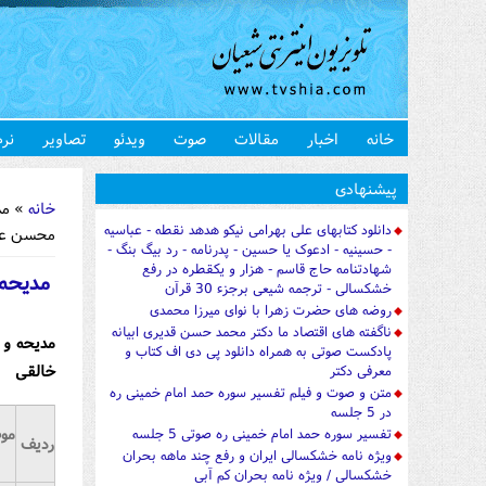
خانه
اخبار
مقالات
صوت
ویدئو
تصاویر
نرم
شما اینجا 
پیشنهادی
خانه
» مدی
دانلود کتابهای علی بهرامی نیکو هدهد نقطه - عباسیه
محسن عر
- حسینیه - ادعوک یا حسین - پدرنامه - رد بیگ بنگ -
شهادتنامه حاج قاسم - هزار و یکقطره در رفع
مدیحه 
خشکسالی - ترجمه شیعی برجزء 30 قرآن
روضه های حضرت زهرا با نوای میرزا محمدی
ناگفته های اقتصاد ما دکتر محمد حسن قدیری ابیانه
مدیحه و 
پادکست صوتی به همراه دانلود پی دی اف کتاب و
خالقی
معرفی دکتر
متن و صوت و فیلم تفسیر سوره حمد امام خمینی ره
در 5 جلسه
مو
تفسیر سوره حمد امام خمینی ره صوتی 5 جلسه
ردیف
ویژه نامه خشکسالی ایران و رفع چند ماهه بحران
خشکسالی / ویژه نامه بحران کم آبی