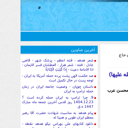
#
آخرین عناوین
 حاج
شعر هدهد - فتنه اعظم - پزشک شهر - قاضی
عادل - فتنه - شعر هزار - العطشان فسر الایمان -
اذا الامامة دعیت - إِذَا كُتِبَتِ الْكِتَابَةُ
 علیها)
صد حکمت الهی پشت پرده حمله آمریکا به ایران -
توجه پست در حال تکمیل است
داستان چوپان - وضعیت جامعه ایران در زمان
محسن عرب
حمله ترامپ به ایران
9. چرا ترامپ به ایران حمله کرده است ؟
1404.12.23 روز قدس آخرین جمعه ماه مبارک
1447 ه ق
پیام هدهد به مناسبت شهادت حضرت آقا رهبر
معظم ایران طوبی و هنیئا له
دانلود کتابهای علی بهرامی نیکو هدهد نقطه -