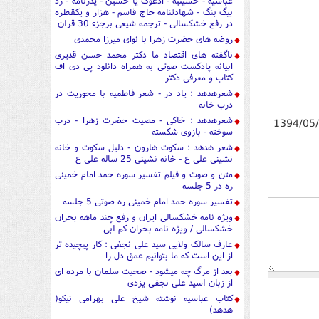
عباسیه - حسینیه - ادعوک یا حسین - پدرنامه - رد
بیگ بنگ - شهادتنامه حاج قاسم - هزار و یکقطره
در رفع خشکسالی - ترجمه شیعی برجزء 30 قرآن
روضه های حضرت زهرا با نوای میرزا محمدی
ناگفته های اقتصاد ما دکتر محمد حسن قدیری
ابیانه پادکست صوتی به همراه دانلود پی دی اف
کتاب و معرفی دکتر
شعرهدهد : یاد در - شعر فاطمیه با محوریت در
درب خانه
شعرهدهد : خاکی - مصیت حضرت زهرا - درب
1394/05
سوخته - بازوی شکسته
شعر هدهد : سکوت هارون - دلیل سکوت و خانه
نشینی علی ع - خانه نشینی 25 ساله علی ع
متن و صوت و فیلم تفسیر سوره حمد امام خمینی
ره در 5 جلسه
تفسیر سوره حمد امام خمینی ره صوتی 5 جلسه
ویژه نامه خشکسالی ایران و رفع چند ماهه بحران
خشکسالی / ویژه نامه بحران کم آبی
عارف سالک ولایی سید علی نجفی : کار پیچیده تر
از این است که ما بتوانیم عمق دل را
بعد از مرگ چه میشود - صحبت سلمان با مرده ای
از زبان آسید علی نجفی یزدی
کتاب عباسیه نوشته شیخ علی بهرامی نیکو(
هدهد)