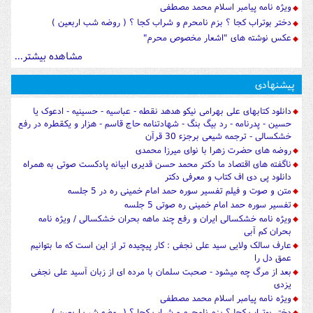
ویژه نامه پیامبر اسلام محمد مصطفی
دختر بوتراب کجا ؟ بزم نامحرم و شراب کجا ؟ ( روضه شب اربعین )
عکس نوشته های "اشعار مخصوص محرم"
مشاهده بیشتر...
پیشنهادی
دانلود کتابهای علی بهرامی نیکو هدهد نقطه - عباسیه - حسینیه - ادعوک یا
حسین - پدرنامه - رد بیگ بنگ - شهادتنامه حاج قاسم - هزار و یکقطره در رفع
خشکسالی - ترجمه شیعی برجزء 30 قرآن
روضه های حضرت زهرا با نوای میرزا محمدی
ناگفته های اقتصاد ما دکتر محمد حسن قدیری ابیانه پادکست صوتی به همراه
دانلود پی دی اف کتاب و معرفی دکتر
متن و صوت و فیلم تفسیر سوره حمد امام خمینی ره در 5 جلسه
تفسیر سوره حمد امام خمینی ره صوتی 5 جلسه
ویژه نامه خشکسالی ایران و رفع چند ماهه بحران خشکسالی / ویژه نامه
بحران کم آبی
عارف سالک ولایی سید علی نجفی : کار پیچیده تر از این است که ما بتوانیم
عمق دل را
بعد از مرگ چه میشود - صحبت سلمان با مرده ای از زبان آسید علی نجفی
یزدی
ویژه نامه پیامبر اسلام محمد مصطفی
دختر بوتراب کجا ؟ بزم نامحرم و شراب کجا ؟ ( روضه شب اربعین )