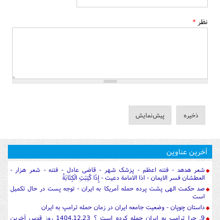
نظر
*
آخرین عناوین
شعر هدهد - فتنه اعظم - پزشک شهر - قاضی عادل - فتنه - شعر هزار -
العطشان فسر الایمان - اذا الامامة دعیت - إِذَا كُتِبَتِ الْكِتَابَةُ
صد حکمت الهی پشت پرده حمله آمریکا به ایران - توجه پست در حال تکمیل
است
داستان چوپان - وضعیت جامعه ایران در زمان حمله ترامپ به ایران
9. چرا ترامپ به ایران حمله کرده است ؟ 1404.12.23 روز قدس آخرین