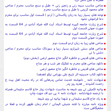
مداحی مناسب سینه زنی و زنجیر زنی + طبل و سنج مناسب محرم / مداحی
های محمود کریمی با طبل و سنج مناسب محرم
نوحه های بسیار زیبا به زبان پاکستانی ( اردو ) قسمت اول مناسب برای محرم
دعا فراموش نشود
شرح زیارت جامعه کبیره توسط استاد آیت الله ضیاء آبادی در 64 قسمت به
صورت صوتی قسمت اول
شرح زیارت جامعه کبیره توسط استاد آیت الله ضیاء آبادی در 64 قسمت به
صورت صوتی قسمت دوم
مداحی های زیبا به زبان اردو قسمت دوم
مداحی های سنتی شیرازی بسیار زیبا و سوزناک مناسب برای محرم / مداحی
دشتی با نی
مداحی های قدیمی و خاطره انگیز حاج منصور ارضی (بخش دوم)
دانلود مداحی های محرم به تفکیک هر شب و هر مداح
مداحی های قدیمی و خاطره انگیز حاج منصور ارضی
دانلود کتاب حسینیه اثر شیخ علی بهرامی نیکو (هدهد)
شهادت نامه _ دلنوشته خدمت تمامی پدرهایی که در راه محبت اهل بیت ع
زحمت کشیدند _ هدیه روز پدر
بیانیه تکمیلی تی وی شیعه به مناسبت شهادت زوار حاج قاسم سلیمانی همراه
با ترجمه شهادتنامه . شهادت نامه + پی دی اف جهت چاپ
به یاد حاج قاسم سلیمانی و شهدا بیانیه تی وی شیعه
ویژه نامه مبارزه با فتنه جنبش الیمانی / امام زمان ظهور کرده و فعلا در
مخفیگاهی ست