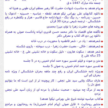
جمعه ماه مبارک 1447 ه ق
پیام هدهد به مناسبت شهادت حضرت آقا رهبر معظم ایران طوبی و هنیئا له
دانلود کتابهای علی بهرامی نیکو هدهد نقطه - عباسیه - حسینیه - ادعوک یا
حسین - پدرنامه - رد بیگ بنگ - شهادتنامه حاج قاسم - هزار و یکقطره در رفع
خشکسالی - ترجمه شیعی برجزء 30 قرآن
روضه های حضرت زهرا با نوای میرزا محمدی
ناگفته های اقتصاد ما دکتر محمد حسن قدیری ابیانه پادکست صوتی به همراه
دانلود پی دی اف کتاب و معرفی دکتر
شعرهدهد : یاد در - شعر فاطمیه با محوریت در درب خانه
شعرهدهد : خاکی - مصیت حضرت زهرا - درب سوخته - بازوی شکسته
شعر هدهد : سکوت هارون - دلیل سکوت و خانه نشینی علی ع - خانه نشینی
25 ساله علی ع
متن و صوت و فیلم تفسیر سوره حمد امام خمینی ره در 5 جلسه
تفسیر سوره حمد امام خمینی ره صوتی 5 جلسه
ویژه نامه خشکسالی ایران و رفع چند ماهه بحران خشکسالی / ویژه نامه
بحران کم آبی
عارف سالک ولایی سید علی نجفی : کار پیچیده تر از این است که ما بتوانیم
عمق دل را
بعد از مرگ چه میشود - صحبت سلمان با مرده ای از زبان آسید علی نجفی
یزدی
کتاب عباسیه نوشته شیخ علی بهرامی نیکو( هدهد)
منشور روحانیت + فایل صوتی (پیام امام خمینی(ره) به روحانیون و مراجع
همراه با متن کامل آن)